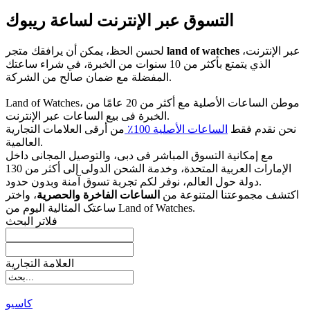
التسوق عبر الإنترنت لساعة ريبوك
عبر الإنترنت،
land of watches
لحسن الحظ، يمكن أن يرافقك متجر
الذي يتمتع بأكثر من 10 سنوات من الخبرة، في شراء ساعتك
المفضلة مع ضمان صالح من الشركة.
Land of Watches، موطن الساعات الأصلیة مع أکثر من 20 عامًا من
الخبرة فی بیع الساعات عبر الإنترنت.
نحن نقدم فقط
الساعات الأصلیة 100٪
من أرقى العلامات التجاریة
العالمیة.
مع إمکانیة التسوق المباشر فی دبی، والتوصیل المجانی داخل
الإمارات العربیة المتحدة، وخدمة الشحن الدولی إلى أکثر من 130
دولة حول العالم، نوفر لکم تجربة تسوق آمنة وبدون حدود.
اکتشف مجموعتنا المتنوعة من
الساعات الفاخرة والحصریة
، واختر
ساعتک المثالیة الیوم من Land of Watches.
فلاتر البحث
العلامة التجارية
کاسیو