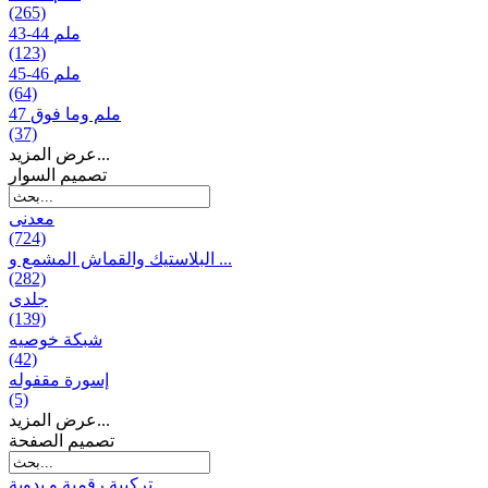
(265)
43-44 ملم
(123)
45-46 ملم
(64)
47 ملم وما فوق
(37)
عرض المزيد...
تصمیم السوار
معدنی
(724)
البلاستيك والقماش المشمع و ...
(282)
جلدی
(139)
شبكة خوصیه
(42)
إسورة مقفوله
(5)
عرض المزيد...
تصميم الصفحة
تركيبة رقمية و يدوية