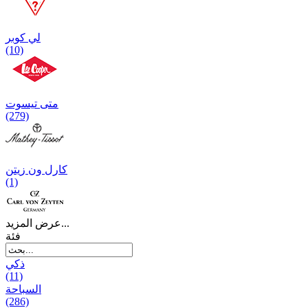
لي كوبر
(10)
متی تیسوت
(279)
کارل ون زیتن
(1)
عرض المزيد...
فئة
ذكي
(11)
السباحة
(286)