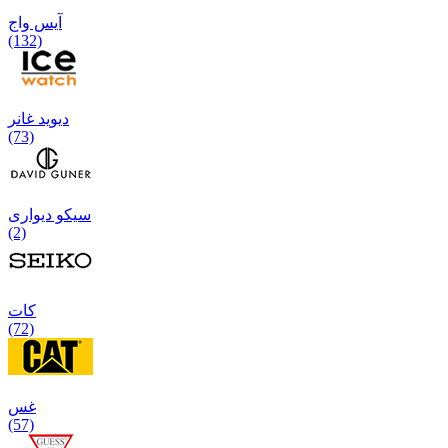
آیس واج
(132)
دیوید غانر
(73)
سیکو دیواری
(2)
كات
(72)
غس
(57)