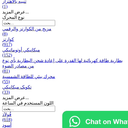
تنبيه بالاهتزاز
(1)
عرض المزيد...
نوع المحرک
مزيج من الكوارتز والرقمي
(8)
كوارتز
(917)
ميكانيكي أوتوماتيكي
(152)
بطارية طاقة كهربائية لها القدرة على إعادة شحن البطارية بأي نوع
من مصادر الضوء
(81)
محرك بيئي للطاقة الشمسية
(55)
تکویک ميكانيكي
(33)
عرض المزيد...
اللون المستخدم في الساعة
فُولاَذ
(618)
أسود