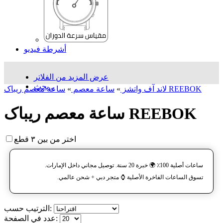
أشرطة فيديو
عرض المزيد من الفلاتر
بحث...
ساعة معصم ریباک REEBOK
لاند آف واتشز
»
ساعة معصم
»
ساعة معصم ریباک REEBOK
اختر من بين ٣ قطع
ساعات أصلية 100٪ 🌍 خبرة 20 سنة. توصيل مجاني داخل الإمارات.
تسوق الساعات الفاخرة الأصلية ⌚️ متجر دبي + شحن عالمي.
الترتيب حسب:
عدد في الصفحة: