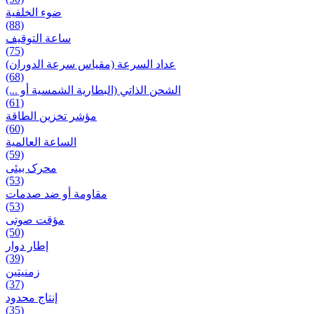
ضوء الخلفية
(88)
ساعة التوقيف
(75)
عداد السرعة (مقياس سرعة الدوران)
(68)
الشحن الذاتي (البطارية الشمسية أو ...)
(61)
مؤشر تخزين الطاقة
(60)
الساعة العالمية
(59)
محرک بیئی
(53)
مقاومة أو ضد صدمات
(53)
مؤقت صوتی
(50)
إطار دوار
(39)
زمنیتین
(37)
إنتاج محدود
(35)