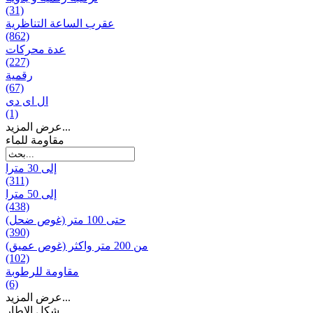
(31)
عقرب الساعة التناظرية
(862)
عدة محركات
(227)
رقمية
(67)
ال ای دی
(1)
عرض المزيد...
مقاومة للماء
إلى 30 مترا
(311)
إلى 50 مترا
(438)
حتى 100 متر (غوص ضحل)
(390)
من 200 متر واکثر (غوص عميق)
(102)
مقاومة للرطوبة
(6)
عرض المزيد...
شكل الإطار