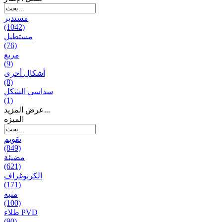
مستدير
(1042)
مستطيل
(76)
مربع
(9)
أشكال أخرى
(8)
سداسي الشكل
(1)
عرض المزيد...
المیزه
تقويم
(849)
مضيئة
(621)
الكرنوغراف
(171)
منبه
(100)
طلاء PVD
(90)