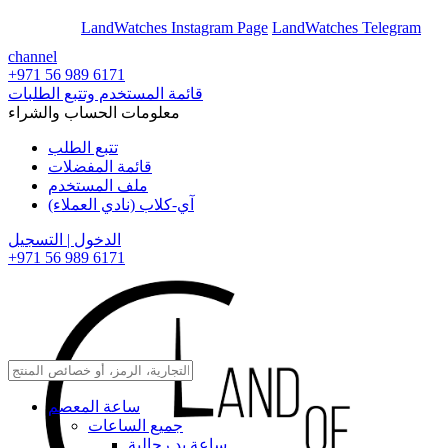
En
Ar
LandWatches Instagram Page
LandWatches Telegram
channel
+971 56 989 6171
قائمة المستخدم وتتبع الطلبات
معلومات الحساب والشراء
تتبع الطلب
قائمة المفضلات
ملف المستخدم
آي-كلاب (نادي العملاء)
الدخول | التسجيل
+971 56 989 6171
ساعة المعصم
جميع الساعات
ساعة يد رجالية