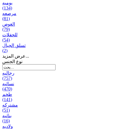
يومیه
(134)
مرصعه
(81)
الغوص
(79)
للحفلات
(54)
تسلق الجبال
(2)
عرض المزيد...
نوع الجنس
رجالیه
(757)
نسائیه
(470)
طخم
(141)
مشتركه
(51)
بناتیه
(16)
ولادیه