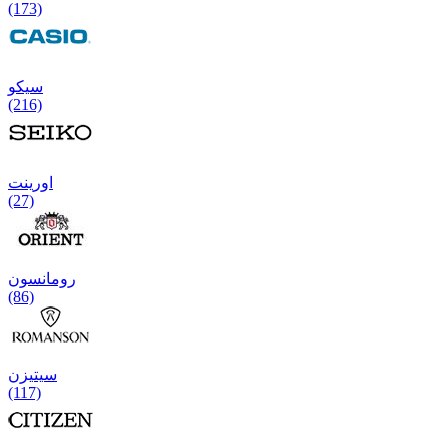
(173)
سیکو
(216)
اورینت
(27)
رومانسون
(86)
سیتیزن
(117)