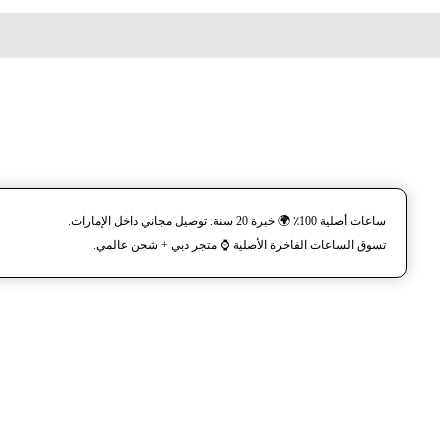
ساعات أصلية 100٪ 🌍 خبرة 20 سنة. توصيل مجاني داخل الإمارات.
تسوق الساعات الفاخرة الأصلية ⌚️ متجر دبي + شحن عالمي.