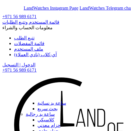
En
Ar
LandWatches Instagram Page
LandWatches Telegram cha
+971 56 989 6171
قائمة المستخدم وتتبع الطلبات
معلومات الحساب والشراء
تتبع الطلب
قائمة المفضلات
ملف المستخدم
آي-كلاب (نادي العملاء)
الدخول | التسجيل
+971 56 989 6171
ساعة يد نسائية
بحث سريع
ساعة يد رجالية
كلاسيكي
حزام معدني
حزام جلدي