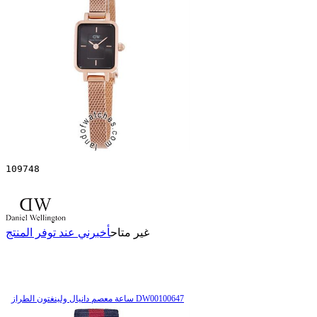
109748
غير متاح
أخبرني عند توفر المنتج
ساعة معصم دانيال ولينغتون الطراز DW00100647