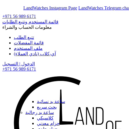
En
Ar
LandWatches Instagram Page
LandWatches Telegram cha
+971 56 989 6171
قائمة المستخدم وتتبع الطلبات
معلومات الحساب والشراء
تتبع الطلب
قائمة المفضلات
ملف المستخدم
آي-كلاب (نادي العملاء)
الدخول | التسجيل
+971 56 989 6171
ساعة يد نسائية
بحث سريع
ساعة يد رجالية
كلاسيكي
حزام معدني
حزام جلدي