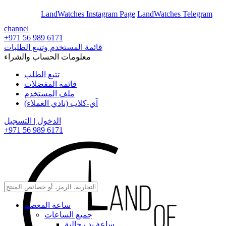
En
Ar
LandWatches Instagram Page
LandWatches Telegram
channel
+971 56 989 6171
قائمة المستخدم وتتبع الطلبات
معلومات الحساب والشراء
تتبع الطلب
قائمة المفضلات
ملف المستخدم
آي-كلاب (نادي العملاء)
الدخول | التسجيل
+971 56 989 6171
ساعة المعصم
جميع الساعات
ساعة يد رجالية