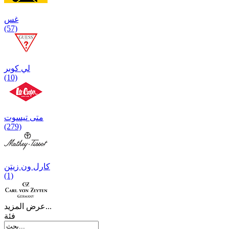
غس
(57)
لي كوبر
(10)
متی تیسوت
(279)
کارل ون زیتن
(1)
عرض المزيد...
فئة