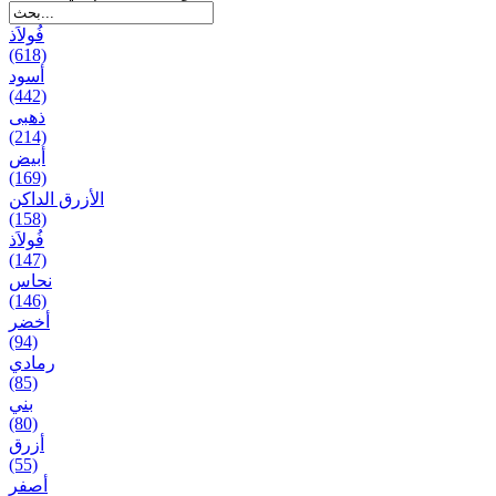
فُولاَذ
(618)
أسود
(442)
ذهبی
(214)
أبيض
(169)
الأزرق الداكن
(158)
فُولاَذ
(147)
نحاس
(146)
أخضر
(94)
رمادي
(85)
بني
(80)
أزرق
(55)
أصفر