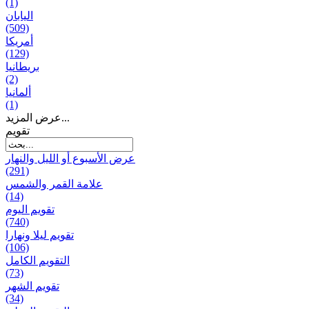
(1)
اليابان
(509)
أمريكا
(129)
بریطانیا
(2)
ألمانيا
(1)
عرض المزيد...
تقويم
عرض الأسبوع أو الليل والنهار
(291)
علامة القمر والشمس
(14)
تقویم الیوم
(740)
تقويم ليلا ونهارا
(106)
التقويم الكامل
(73)
تقويم الشهر
(34)