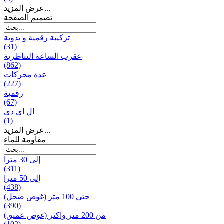
عرض المزيد...
تصميم الصفحة
تركيبة رقمية و يدوية
(31)
عقرب الساعة التناظرية
(862)
عدة محركات
(227)
رقمية
(67)
ال ای دی
(1)
عرض المزيد...
مقاومة للماء
إلى 30 مترا
(311)
إلى 50 مترا
(438)
حتى 100 متر (غوص ضحل)
(390)
من 200 متر واکثر (غوص عميق)