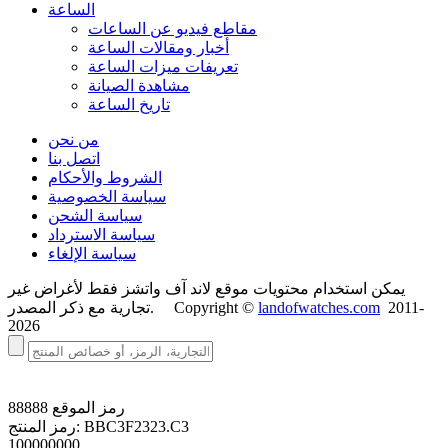
الساعة
مقاطع فيديو عن الساعات
أخبار ومقالات الساعة
تعريفات ميزات الساعة
مشاهدة الصيانة
تاريخ الساعة
من نحن
اتصل بنا
الشروط والأحكام
سياسة الخصوصية
سياسة الشحن
سياسة الاسترداد
سياسة الإلغاء
يمكن استخدام محتويات موقع لاند آف واتشز فقط لأغراض غير
2011-
landofwatches.com
تجارية مع ذكر المصدر. Copyright ©
2026
رمز الموقع
88888
BBC3F2323.C3
رمز المنتج:
100000000