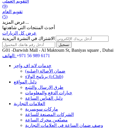
التقويم العملی
(9)
تقويم العام
(5)
عرض المزيد...
أحدث المنتجات التي شاهدتها
عرض كل الزيارات
الاشتراك في النشرة البريدية
G01 -Darwish Mall - Al Maktoum St, Baniyas square , Dubai
+971 56 989 6171
الهاتف:
خدمات لاند اف واچز
ضمان الأصالة (اصلیه)
برنامج الولاء (i-Club)
دليل المواقع
طرق الإرسال والتتبع
خيارات الدفع والمعلومات
دليل القياس الساعة
العلامات التجارية
ماركات سويسرية
الشركات المصنعة للساعة
مصنّعين محرك الساعة
وصف ضمان الساعة فی العلامات التجارية