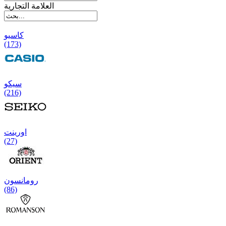
العلامة التجارية
کاسیو
(173)
سیکو
(216)
اورینت
(27)
رومانسون
(86)