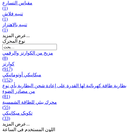
مقياس التسارع
(1)
تنبيه فلاش
(1)
تنبيه بالاهتزاز
(1)
عرض المزيد...
نوع المحرک
مزيج من الكوارتز والرقمي
(8)
كوارتز
(917)
ميكانيكي أوتوماتيكي
(152)
بطارية طاقة كهربائية لها القدرة على إعادة شحن البطارية بأي نوع
من مصادر الضوء
(81)
محرك بيئي للطاقة الشمسية
(55)
تکویک ميكانيكي
(33)
عرض المزيد...
اللون المستخدم في الساعة