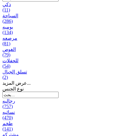
ذكي
(11)
السباحة
(286)
يومیه
(134)
مرصعه
(81)
الغوص
(79)
للحفلات
(54)
تسلق الجبال
(2)
عرض المزيد...
نوع الجنس
رجالیه
(757)
نسائیه
(470)
طخم
(141)
مشتركه