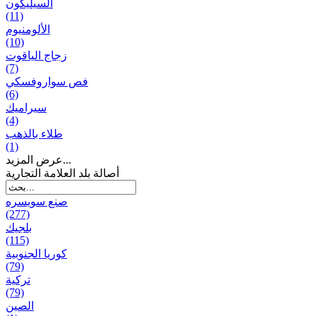
السيليكون
(11)
الألومنيوم
(10)
زجاج الياقوت
(7)
فص سواروفسكي
(6)
سيراميك
(4)
طلاء بالذهب
(1)
عرض المزيد...
أصالة بلد العلامة التجارية
صنع سویسره
(277)
بلجيك
(115)
كوريا الجنوبية
(79)
تركية
(79)
الصين