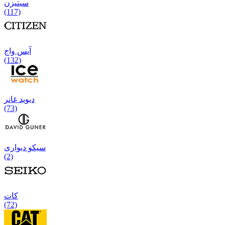
سیتیزن
(117)
آیس واج
(132)
دیوید غانر
(73)
سیکو دیواری
(2)
كات
(72)