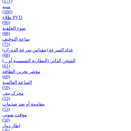
(171)
منبه
(100)
طلاء PVD
(90)
ضوء الخلفية
(88)
ساعة التوقيف
(75)
عداد السرعة (مقياس سرعة الدوران)
(68)
الشحن الذاتي (البطارية الشمسية أو ...)
(61)
مؤشر تخزين الطاقة
(60)
الساعة العالمية
(59)
محرک بیئی
(53)
مقاومة أو ضد صدمات
(53)
مؤقت صوتی
(50)
إطار دوار
(39)