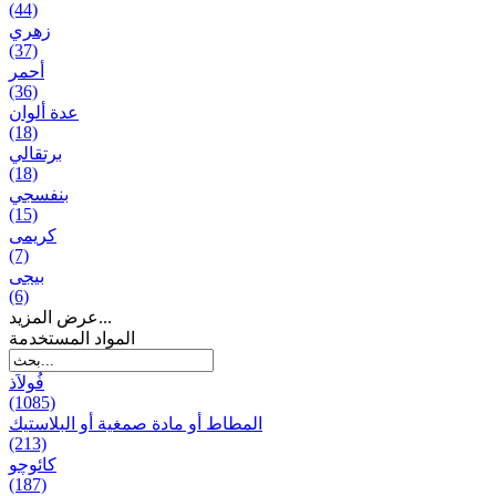
(44)
زهري
(37)
أحمر
(36)
عدة ألوان
(18)
برتقالي
(18)
بنفسجي
(15)
کریمی
(7)
بيجی
(6)
عرض المزيد...
المواد المستخدمة
فُولاَذ
(1085)
المطاط أو مادة صمغية أو البلاستيك
(213)
کائوچو
(187)