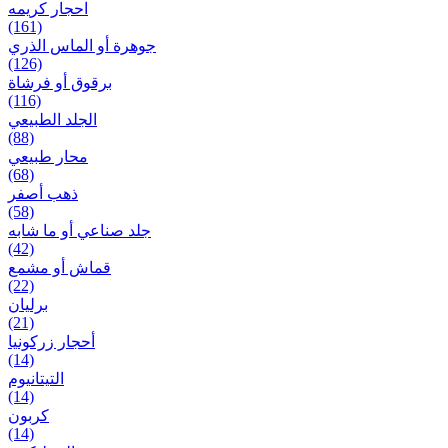
احجار کریمه
(161)
جوهرة أو الماس الذري
(126)
برقوق أو فرشاة
(116)
الجلد الطبيعي
(88)
محار طبيعي
(68)
ذهب أصفر
(58)
جلد صناعي أو ما شابه
(42)
قماش أو مشمع
(22)
برلیان
(21)
أحجار زركونيا
(14)
التيتانيوم
(14)
كربون
(14)