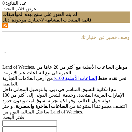
عدد النتائج:
0
عرض فلاتر البحث
لم يتم العثور على منتج بهذه المواصفات
قائمة المنتجات المشابهة لاختيارك موجودة أدناه
وصف قصير عن اختياراتك
...
Land of Watches، موطن الساعات الأصلیة مع أکثر من 20 عامًا من
الخبرة فی بیع الساعات عبر الإنترنت.
نحن نقدم فقط
الساعات الأصلیة 100٪
من أرقى العلامات التجاریة
العالمیة.
مع إمکانیة التسوق المباشر فی دبی، والتوصیل المجانی داخل
الإمارات العربیة المتحدة، وخدمة الشحن الدولی إلى أکثر من 130
دولة حول العالم، نوفر لکم تجربة تسوق آمنة وبدون حدود.
اکتشف مجموعتنا المتنوعة من
الساعات الفاخرة والحصریة
، واختر
ساعتک المثالیة الیوم من Land of Watches.
فلاتر البحث