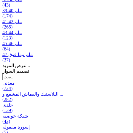
(43)
39-40 ملم
(174)
41-42 ملم
(265)
43-44 ملم
(123)
45-46 ملم
(64)
47 ملم وما فوق
(37)
عرض المزيد...
تصمیم السوار
معدنی
(724)
البلاستيك والقماش المشمع و ...
(282)
جلدی
(139)
شبكة خوصیه
(42)
إسورة مقفوله
(5)