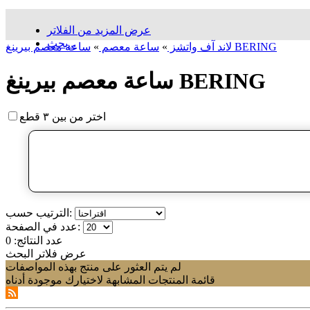
عرض المزيد من الفلاتر
بحث...
ساعة معصم بيرينغ BERING
لاند آف واتشز
»
ساعة معصم
»
ساعة معصم بيرينغ BERING
اختر من بين ٣ قطع
الترتيب حسب:
عدد في الصفحة:
عدد النتائج:
0
عرض فلاتر البحث
لم يتم العثور على منتج بهذه المواصفات
قائمة المنتجات المشابهة لاختيارك موجودة أدناه