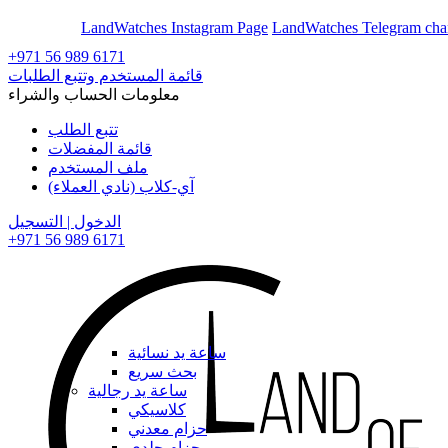
En
Ar
LandWatches Instagram Page
LandWatches Telegram cha
+971 56 989 6171
قائمة المستخدم وتتبع الطلبات
معلومات الحساب والشراء
تتبع الطلب
قائمة المفضلات
ملف المستخدم
آي-كلاب (نادي العملاء)
الدخول | التسجيل
+971 56 989 6171
ساعة يد نسائية
بحث سريع
ساعة يد رجالية
كلاسيكي
حزام معدني
حزام جلدي