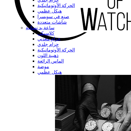
الحركة الأوتوماتيكية
هيكل عظمي
صنع في سويسرا
شاشات متعددة
ساعة يد نسائية
كلاسيكي
حزام معدني
حزام جلدي
الحركة الأوتوماتيكية
ذهبية اللون
الماس الرائعة
موضة
هيكل عظمي