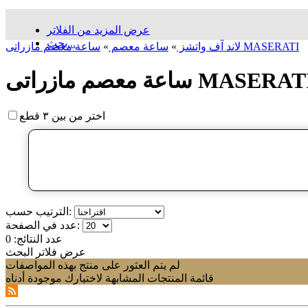
عرض المزيد من الفلاتر
بحث...
ساعة معصم مازراتی MASERATI
لاند آف واتشز
»
ساعة معصم
»
عة معصم مازراتی MASERATI
اختر من بين ٣ قطع
الترتيب حسب:
عدد في الصفحة:
عدد النتائج:
0
عرض فلاتر البحث
لم يتم العثور على منتج بهذه المواصفات
قائمة المنتجات المشابهة لاختيارك موجودة أدناه