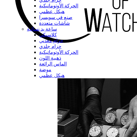
الحركة الأوتوماتيكية
هيكل عظمي
صنع في سويسرا
شاشات متعددة
ساعة يد نسائية
كلاسيكي
حزام معدني
حزام جلدي
الحركة الأوتوماتيكية
ذهبية اللون
الماس الرائعة
موضة
هيكل عظمي