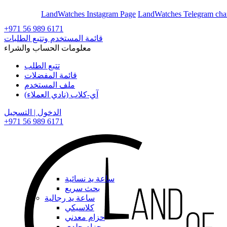
En
Ar
LandWatches Instagram Page
LandWatches Telegram cha
+971 56 989 6171
قائمة المستخدم وتتبع الطلبات
معلومات الحساب والشراء
تتبع الطلب
قائمة المفضلات
ملف المستخدم
آي-كلاب (نادي العملاء)
الدخول | التسجيل
+971 56 989 6171
ساعة يد نسائية
بحث سريع
ساعة يد رجالية
كلاسيكي
حزام معدني
حزام جلدي