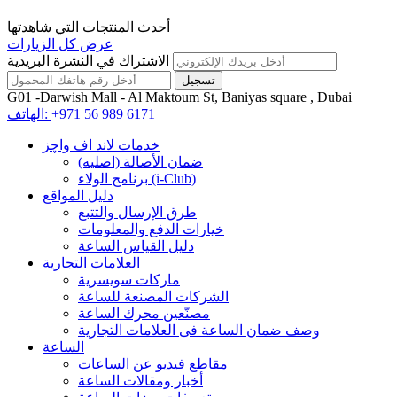
أحدث المنتجات التي شاهدتها
عرض كل الزيارات
الاشتراك في النشرة البريدية
G01 -Darwish Mall - Al Maktoum St, Baniyas square , Dubai
+971 56 989 6171
الهاتف:
خدمات لاند اف واچز
ضمان الأصالة (اصلیه)
برنامج الولاء (i-Club)
دليل المواقع
طرق الإرسال والتتبع
خيارات الدفع والمعلومات
دليل القياس الساعة
العلامات التجارية
ماركات سويسرية
الشركات المصنعة للساعة
مصنّعين محرك الساعة
وصف ضمان الساعة فی العلامات التجارية
الساعة
مقاطع فيديو عن الساعات
أخبار ومقالات الساعة