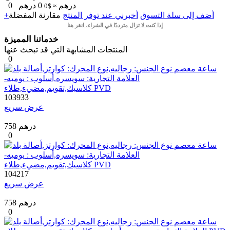
درهم
0
درهم
0
≈ $0
+أضف إلى سلة التسوق
أخبرني عند توفر المنتج
مقارنة
المفضلة
إذا كنت لا تزال مترددًا في الشراء، انقر هنا
خدماتنا المميزة
المنتجات المشابهة التي قد تبحث عنها
0
103933
عرض سريع
758 درهم
0
104217
عرض سريع
758 درهم
0