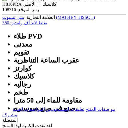
رمز الموقع:
108316
متی تیسوت (MATHEY TISSOT)
العلامة التجارية:
نقاط لاند آف واتشز:
350
طلاء PVD
معدنی
تقويم
عقرب الساعة التناظرية
كوارتز
كلاسيك
رجالیه
طخم
مقاومة للماء إلى 50 مترا
صنع في صنع سویسره
مواصفات المنتج
تعليقات المستخدمين
المواصفات الفنية
مشاركة
المفضلة
لقد نفدت الكمية لهذا المنتج