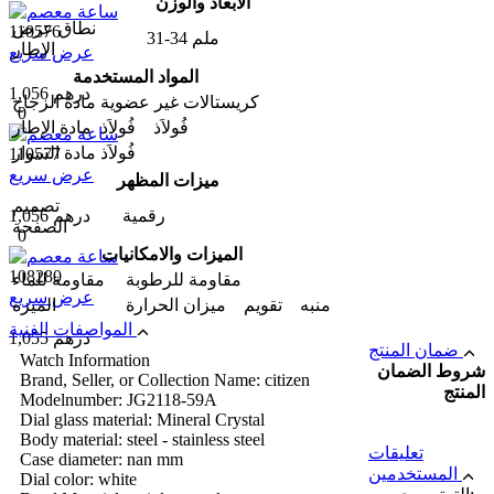
الأبعاد والوزن
نطاق عرض
110576
31-34 ملم
الإطار
عرض سريع
المواد المستخدمة
1,056 درهم
كريستالات غير عضوية
مادة الزجاج
0
فُولاَذ فُولاَذ
مادة الإطار
فُولاَذ
مادة السوار
110577
عرض سريع
ميزات المظهر
تصميم
رقمية
1,056 درهم
الصفحة
0
الميزات والامکانیات
108280
مقاومة للرطوبة
مقاومة للماء
عرض سريع
منبه تقويم ميزان الحرارة
المیزه
المواصفات الفنية
1,055 درهم
ضمان المنتج
Watch Information
شروط الضمان
Brand, Seller, or Collection Name: citizen
المنتج
Modelnumber: JG2118-59A
Dial glass material: Mineral Crystal
Body material: steel - stainless steel
تعليقات
Case diameter: nan mm
المستخدمين
Dial color: white