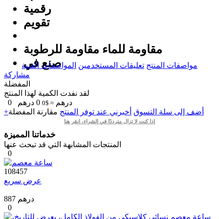
رقمية
تقويم
مقاومة للماء مقاومة للرطوبة
صنع في
مواصفات المنتج
تعليقات المستخدمين
المواصفات الفنية
مشاركة
المفضلة
لقد نفدت الكمية لهذا المنتج
درهم
0
درهم
0
≈ $0
+أضف إلى سلة التسوق
أخبرني عند توفر المنتج
مقارنة
المفضلة
إذا كنت لا تزال مترددًا في الشراء، انقر هنا
خدماتنا المميزة
المنتجات المشابهة التي قد تبحث عنها
0
108457
عرض سريع
887 درهم
0