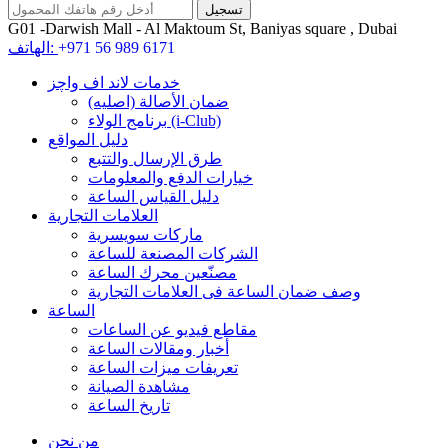
G01 -Darwish Mall - Al Maktoum St, Baniyas square , Dubai
+971 56 989 6171
الهاتف:
خدمات لاند اف واچز
ضمان الأصالة (اصلیه)
برنامج الولاء (i-Club)
دليل المواقع
طرق الإرسال والتتبع
خيارات الدفع والمعلومات
دليل القياس الساعة
العلامات التجارية
ماركات سويسرية
الشركات المصنعة للساعة
مصنّعين محرك الساعة
وصف ضمان الساعة فی العلامات التجارية
الساعة
مقاطع فيديو عن الساعات
أخبار ومقالات الساعة
تعريفات ميزات الساعة
مشاهدة الصيانة
تاريخ الساعة
من نحن