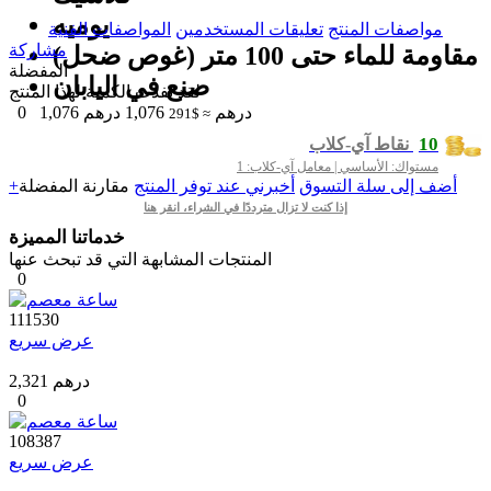
يومیه
مواصفات المنتج
تعليقات المستخدمين
المواصفات الفنية
مشاركة
مقاومة للماء حتى 100 متر (غوص ضحل)
المفضلة
صنع في اليابان
لقد نفدت الكمية لهذا المنتج
درهم
1,076
درهم
1,076
0
≈ $291
10
نقاط آي-كلاب
مستواك: الأساسي | معامل آي-كلاب: 1
+أضف إلى سلة التسوق
أخبرني عند توفر المنتج
مقارنة
المفضلة
إذا كنت لا تزال مترددًا في الشراء، انقر هنا
خدماتنا المميزة
المنتجات المشابهة التي قد تبحث عنها
0
111530
عرض سريع
2,321 درهم
0
108387
عرض سريع