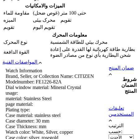
الميزات والامکانیات
حتى 100 متر (غوص ضحل)
مقاومة للماء
تقويم محرک بیئی
المیزه
تقویم الیوم
تقويم
معلومات المحرك
محرك بيئي للطاقة الشمسية
نوع المحرک
بطارية طاقة كهربائية لها القدرة على إعادة
القوة الدافعة
شحن البطارية بأي نوع من مصادر الضوء
المواصفات الفنية
ضمان المنتج
Watch Information
Brand, Seller, or Collection Name: CITIZEN
شروط
Modelnumber: FE1226-82A
الضمان
Dial window material: Mineral Crystal
المنتج
usage:
material: Stainless Steel
page material:
تعليقات
Plating type:
المستخدمين
Case material: stainless steel
Case diameter: 30 mm
الترتيب
Case Thickness: mm
حسب:
Watch color: White, Silver, copper
Case color: silver, rosegold