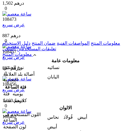
1,502 درهم
0
108473
عرض سريع
887 درهم
0
معلومات المنتج
المواصفات الفنية
ضمان المنتج
دليل الاستخدام
تعليقات المستخدمين
الشحن
108457
معلومات المنتج
عرض سريع
معلومات عامة
نسائیه
نوع الجنس
887 درهم
0
أصالة بلد العلامة
اليابان
التجارية
108456
فئة الساعة
عرض سريع
يومیه
فئة
1,160 درهم
كلاسيك
نمط
0
الالوان
اللون المستخدم في
108462
أبيض فُولاَذ نحاس
الساعة
عرض سريع
أبيض
لون الصفحة