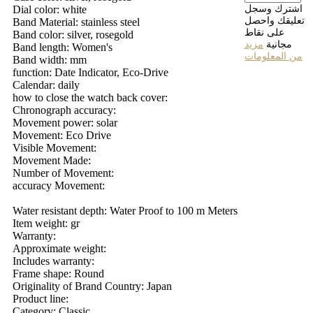
اشترك وسجل
Dial color: white
تعليقك واحصل
Band Material: stainless steel
على نقاط
Band color: silver, rosegold
مجانية
مزيد
Band length: Women's
من المعلومات
Band width: mm
function: Date Indicator, Eco-Drive
Calendar: daily
how to close the watch back cover:
Chronograph accuracy:
Movement power: solar
Movement: Eco Drive
Visible Movement:
Movement Made:
Number of Movement:
accuracy Movement:
Water resistant depth: Water Proof to 100 m Meters
Item weight: gr
Warranty:
Approximate weight:
Includes warranty:
Frame shape: Round
Originality of Brand Country: Japan
Product line:
Category: Classic