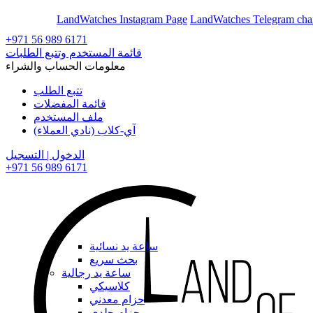
En
Ar
LandWatches Instagram Page
LandWatches Telegram cha
+971 56 989 6171
قائمة المستخدم وتتبع الطلبات
معلومات الحساب والشراء
تتبع الطلب
قائمة المفضلات
ملف المستخدم
آي-كلاب (نادي العملاء)
الدخول | التسجيل
+971 56 989 6171
ساعة يد نسائية
بحث سريع
ساعة يد رجالية
كلاسيكي
حزام معدني
حزام جلدي