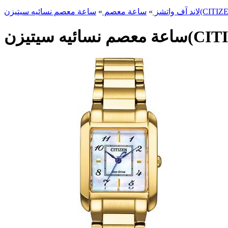
CITIZEN) EW560
لاند آف واتشز
»
ساعة معصم
»
CITIZEN) 