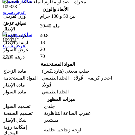
محرك ضد او مقاوم للماء
عناصر الضمان
109328
الأبعاد والوزن
عرض سريع
بين 50 و 100 جرام
وزن تقريبي
نطاق عرض
2,002 درهم
39-40 ملم
الإطار
0
40.8
عرض الإطار
109331
13
ارتفاع الإطار
عرض سريع
20
عرض السوار
70
وزن
2,200 درهم
المواد المستخدمة
صلب معدني (هاردلكس)
مادة الزجاج
احجار کریمه فُولاَذ الجلد الطبيعي
المواد المستخدمة
فُولاَذ
مادة الإطار
الجلد الطبيعي
مادة السوار
ميزات المظهر
جلدی
تصمیم السوار
عقرب الساعة التناظرية
تصميم الصفحة
مستدير
شكل الإطار
إمكانية رؤية
لوحة زجاجية خلفية
المحرك