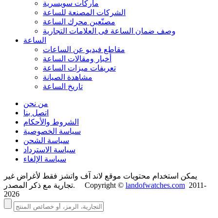
ماركات سويسرية
الشركات المصنعة للساعة
مصنّعين محرك الساعة
وصف ضمان الساعة فی العلامات التجارية
الساعة
مقاطع فيديو عن الساعات
أخبار ومقالات الساعة
تعريفات ميزات الساعة
مشاهدة الصيانة
تاريخ الساعة
من نحن
اتصل بنا
الشروط والأحكام
سياسة الخصوصية
سياسة الشحن
سياسة الاسترداد
سياسة الإلغاء
يمكن استخدام محتويات موقع لاند آف واتشز فقط لأغراض غير
2011-
landofwatches.com
تجارية مع ذكر المصدر. Copyright ©
2026