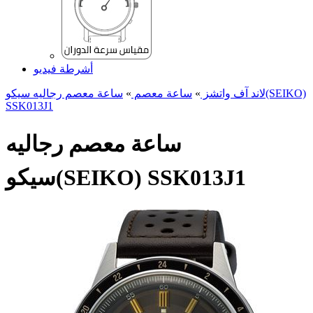
أشرطة فيديو
لاند آف واتشز
»
ساعة معصم
»
ساعة معصم رجالیه سیکو(SEIKO)
SSK013J1
ساعة معصم رجالیه
سیکو(SEIKO) SSK013J1