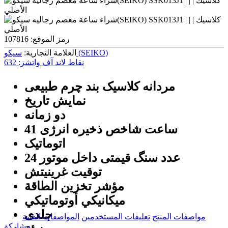
رمز الموقع:
107816
سیکو (SEIKO)
العلامة التجارية:
نقاط لاند آف واتشز:
632
مردانه کلاسیک بند چرم طبیعی
نمایش تاریخ
دو زمانه
41 ساعت شاخص ذخیره انرژی
اتوماتیک
24 عدد سنگ قیمتی داخل موتور
توقيت غرينيتش
مؤشر تخزين الطاقة
ميكانيكي أوتوماتيكي
جلدی
مواصفات المنتج
تعليقات المستخدمين
المواصفات الفنية
مشاركة