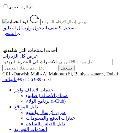
تم الرد، أخبرني
تسجيل كضيف
الدخول
وإرسال التعليق
الشحن
أحدث المنتجات التي شاهدتها
عرض كل الزيارات
الاشتراك في النشرة البريدية
G01 -Darwish Mall - Al Maktoum St, Baniyas square , Dubai
+971 56 989 6171
الهاتف:
خدمات لاند اف واچز
ضمان الأصالة (اصلیه)
برنامج الولاء (i-Club)
دليل المواقع
طرق الإرسال والتتبع
خيارات الدفع والمعلومات
دليل القياس الساعة
العلامات التجارية