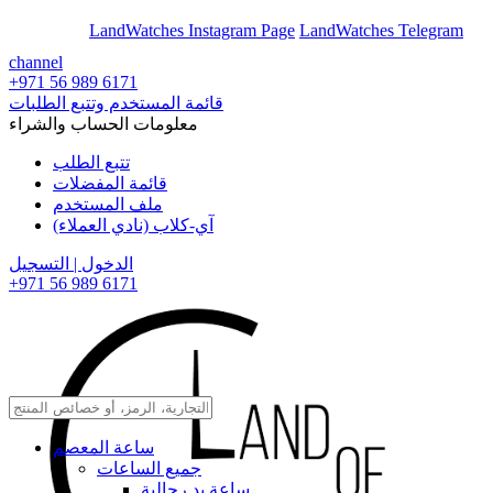
En
Ar
LandWatches Instagram Page
LandWatches Telegram
channel
+971 56 989 6171
قائمة المستخدم وتتبع الطلبات
معلومات الحساب والشراء
تتبع الطلب
قائمة المفضلات
ملف المستخدم
آي-كلاب (نادي العملاء)
الدخول | التسجيل
+971 56 989 6171
ساعة المعصم
جميع الساعات
ساعة يد رجالية