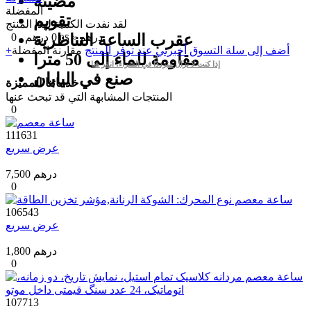
مضيئة
المفضلة
تقويم
لقد نفدت الكمية لهذا المنتج
درهم
0
عقرب الساعة التناظرية
درهم
0
≈ $0
+أضف إلى سلة التسوق
أخبرني عند توفر المنتج
مقارنة
المفضلة
مقاومة للماء إلى 50 مترا
إذا كنت لا تزال مترددًا في الشراء، انقر هنا
صنع في اليابان
خدماتنا المميزة
المنتجات المشابهة التي قد تبحث عنها
0
111631
عرض سريع
7,500 درهم
0
106543
عرض سريع
1,800 درهم
0
107713