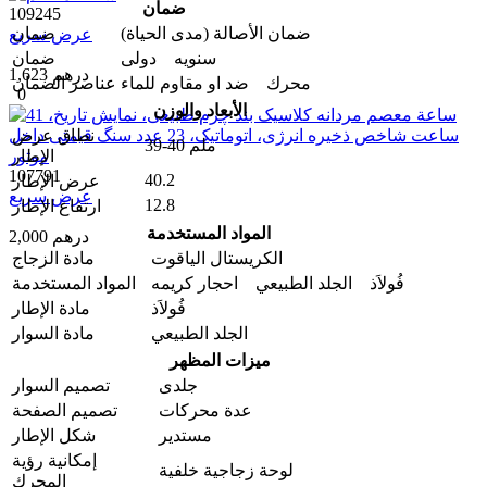
ضمان
109245
ضمان الأصالة (مدى الحیاة)
ضمان
عرض سريع
سنویه دولی
ضمان
1,623 درهم
محرك ضد او مقاوم للماء
عناصر الضمان
0
الأبعاد والوزن
نطاق عرض
39-40 ملم
الإطار
107791
40.2
عرض الإطار
عرض سريع
12.8
ارتفاع الإطار
المواد المستخدمة
2,000 درهم
الكريستال الياقوت
مادة الزجاج
فُولاَذ الجلد الطبيعي احجار کریمه
المواد المستخدمة
فُولاَذ
مادة الإطار
الجلد الطبيعي
مادة السوار
ميزات المظهر
جلدی
تصمیم السوار
عدة محركات
تصميم الصفحة
مستدير
شكل الإطار
إمكانية رؤية
لوحة زجاجية خلفية
المحرك