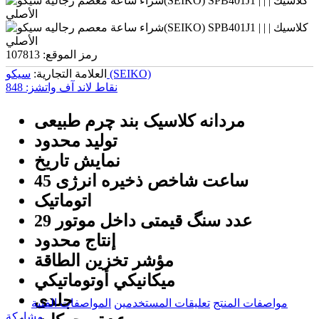
رمز الموقع:
107813
سیکو (SEIKO)
العلامة التجارية:
نقاط لاند آف واتشز:
848
مردانه کلاسیک بند چرم طبیعی
تولید محدود
نمایش تاریخ
45 ساعت شاخص ذخیره انرژی
اتوماتیک
29 عدد سنگ قیمتی داخل موتور
إنتاج محدود
مؤشر تخزين الطاقة
ميكانيكي أوتوماتيكي
جلدی
مواصفات المنتج
تعليقات المستخدمين
المواصفات الفنية
مشاركة