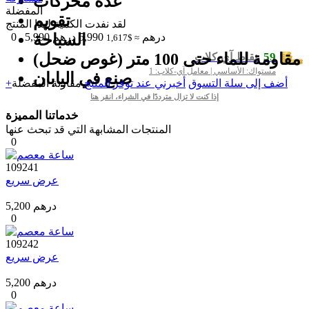
عدة محركات
المفضلة
تقويم
لقد نفدت الكمية لهذا المنتج
درهم
5,990
درهم
السباحة
5,990
0
≈ $1,617
59
مقاومة للماء حتى 100 متر (غوص ضحل)
نقاط آي-كلاب
مستواك: الأساسي | معامل آي-كلاب: 1
صنع في اليابان
+أضف إلى سلة التسوق
أخبرني عند توفر المنتج
مقارنة
المفضلة
إذا كنت لا تزال مترددًا في الشراء، انقر هنا
خدماتنا المميزة
المنتجات المشابهة التي قد تبحث عنها
0
109241
عرض سريع
5,200 درهم
0
109242
عرض سريع
5,200 درهم
0