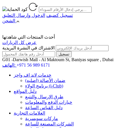
تسجيل كضيف
الدخول
وإرسال التعليق
الشحن
أحدث المنتجات التي شاهدتها
عرض كل الزيارات
الاشتراك في النشرة البريدية
G01 -Darwish Mall - Al Maktoum St, Baniyas square , Dubai
+971 56 989 6171
الهاتف:
خدمات لاند اف واچز
ضمان الأصالة (اصلیه)
برنامج الولاء (i-Club)
دليل المواقع
طرق الإرسال والتتبع
خيارات الدفع والمعلومات
دليل القياس الساعة
العلامات التجارية
ماركات سويسرية
الشركات المصنعة للساعة