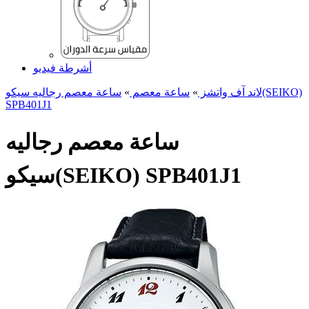
أشرطة فيديو
لاند آف واتشز
»
ساعة معصم
»
ساعة معصم رجالیه سیکو(SEIKO)
SPB401J1
ساعة معصم رجالیه
سیکو(SEIKO) SPB401J1