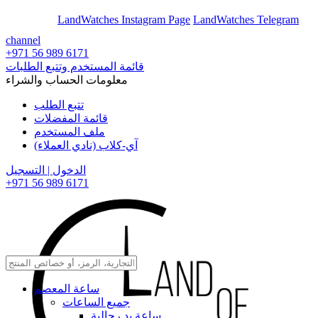
En
Ar
LandWatches Instagram Page
LandWatches Telegram
channel
+971 56 989 6171
قائمة المستخدم وتتبع الطلبات
معلومات الحساب والشراء
تتبع الطلب
قائمة المفضلات
ملف المستخدم
آي-كلاب (نادي العملاء)
الدخول | التسجيل
+971 56 989 6171
ساعة المعصم
جميع الساعات
ساعة يد رجالية