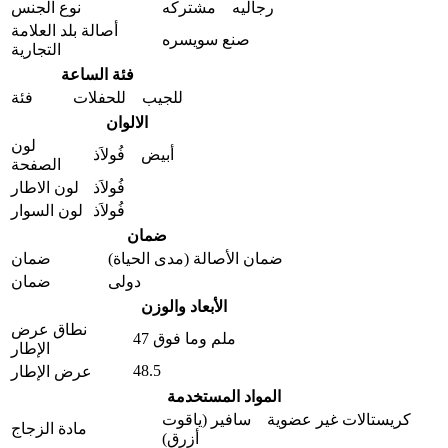
رجالیه مشتركه
نوع الجنس
أصالة بلد العلامة
صنع سویسره
التجارية
فئة الساعة
للجيب للحفلات
فئة
الالوان
لون
أبيض فُولاَذ
الصفحة
فُولاَذ
لون الاطار
فُولاَذ
لون السوار
ضمان
ضمان الأصالة (مدى الحیاة)
ضمان
دولی
ضمان
الأبعاد والوزن
نطاق عرض
47 ملم وما فوق
الإطار
48.5
عرض الإطار
المواد المستخدمة
كريستالات غير عضوية سافير (ياقوت
مادة الزجاج
أزرق)