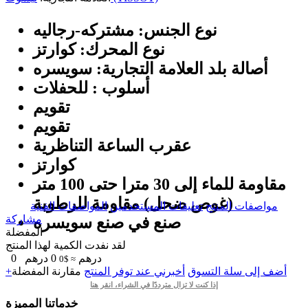
نوع الجنس: مشتركه-رجالیه
نوع المحرك: كوارتز
أصالة بلد العلامة التجارية: سويسره
أسلوب : للحفلات
تقويم
تقويم
عقرب الساعة التناظرية
كوارتز
مقاومة للماء إلى 30 مترا حتى 100 متر
(غوص ضحل) مقاومة للرطوبة
مواصفات المنتج
تعليقات المستخدمين
المواصفات الفنية
مشاركة
صنع في صنع سویسره
المفضلة
لقد نفدت الكمية لهذا المنتج
درهم
0
درهم
0
≈ $0
+أضف إلى سلة التسوق
أخبرني عند توفر المنتج
مقارنة
المفضلة
إذا كنت لا تزال مترددًا في الشراء، انقر هنا
خدماتنا المميزة