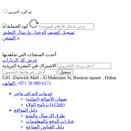
تم الرد، أخبرني
تسجيل كضيف
الدخول
وإرسال التعليق
الشحن
أحدث المنتجات التي شاهدتها
عرض كل الزيارات
الاشتراك في النشرة البريدية
G01 -Darwish Mall - Al Maktoum St, Baniyas square , Dubai
+971 56 989 6171
الهاتف:
خدمات لاند اف واچز
ضمان الأصالة (اصلیه)
برنامج الولاء (i-Club)
دليل المواقع
طرق الإرسال والتتبع
خيارات الدفع والمعلومات
دليل القياس الساعة