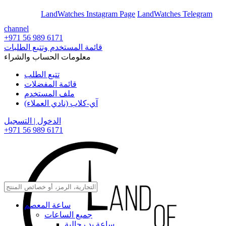
En
Ar
LandWatches Instagram Page
LandWatches Telegram
channel
+971 56 989 6171
قائمة المستخدم وتتبع الطلبات
معلومات الحساب والشراء
تتبع الطلب
قائمة المفضلات
ملف المستخدم
آي-كلاب (نادي العملاء)
الدخول | التسجيل
+971 56 989 6171
ساعة المعصم
جميع الساعات
ساعة يد رجالية