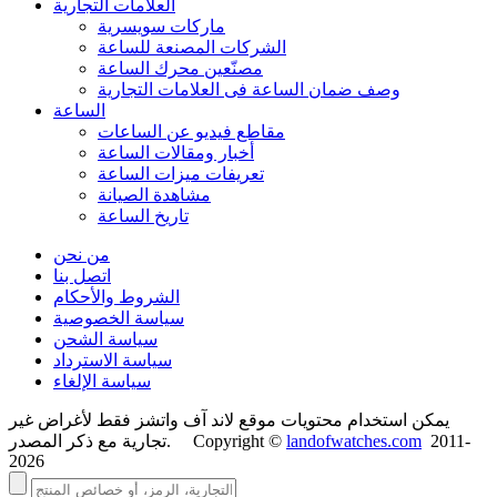
العلامات التجارية
ماركات سويسرية
الشركات المصنعة للساعة
مصنّعين محرك الساعة
وصف ضمان الساعة فی العلامات التجارية
الساعة
مقاطع فيديو عن الساعات
أخبار ومقالات الساعة
تعريفات ميزات الساعة
مشاهدة الصيانة
تاريخ الساعة
من نحن
اتصل بنا
الشروط والأحكام
سياسة الخصوصية
سياسة الشحن
سياسة الاسترداد
سياسة الإلغاء
يمكن استخدام محتويات موقع لاند آف واتشز فقط لأغراض غير
2011-
landofwatches.com
تجارية مع ذكر المصدر. Copyright ©
2026