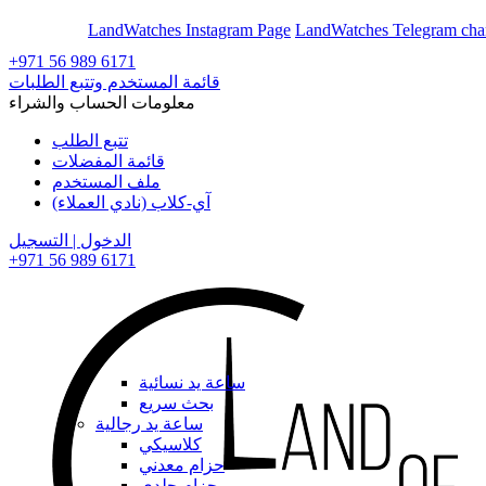
En
Ar
LandWatches Instagram Page
LandWatches Telegram cha
+971 56 989 6171
قائمة المستخدم وتتبع الطلبات
معلومات الحساب والشراء
تتبع الطلب
قائمة المفضلات
ملف المستخدم
آي-كلاب (نادي العملاء)
الدخول | التسجيل
+971 56 989 6171
ساعة يد نسائية
بحث سريع
ساعة يد رجالية
كلاسيكي
حزام معدني
حزام جلدي