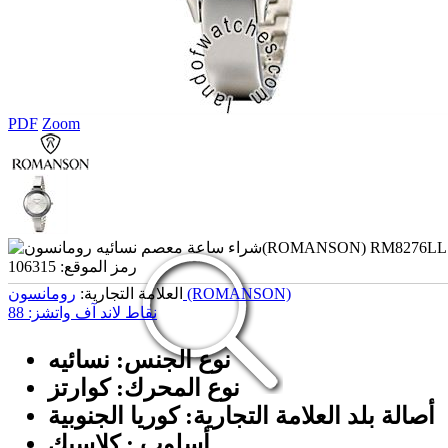
PDF
Zoom
رمز الموقع:
106315
رومانسون (ROMANSON)
العلامة التجارية:
نقاط لاند آف واتشز:
88
نوع الجنس: نسائیه
نوع المحرك: كوارتز
أصالة بلد العلامة التجارية: كوريا الجنوبية
أسلوب : كلاسيك