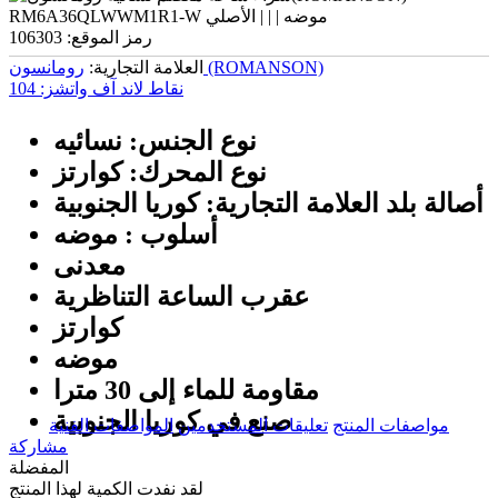
رمز الموقع:
106303
رومانسون (ROMANSON)
العلامة التجارية:
نقاط لاند آف واتشز:
104
نوع الجنس: نسائیه
نوع المحرك: كوارتز
أصالة بلد العلامة التجارية: كوريا الجنوبية
أسلوب : موضه
معدنی
عقرب الساعة التناظرية
كوارتز
موضه
مقاومة للماء إلى 30 مترا
صنع في كوريا الجنوبية
مواصفات المنتج
تعليقات المستخدمين
المواصفات الفنية
مشاركة
المفضلة
لقد نفدت الكمية لهذا المنتج