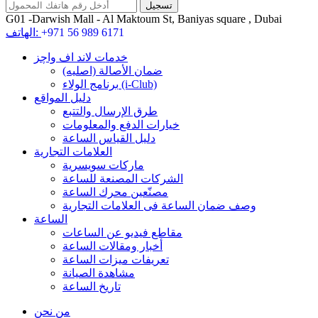
G01 -Darwish Mall - Al Maktoum St, Baniyas square , Dubai
+971 56 989 6171
الهاتف:
خدمات لاند اف واچز
ضمان الأصالة (اصلیه)
برنامج الولاء (i-Club)
دليل المواقع
طرق الإرسال والتتبع
خيارات الدفع والمعلومات
دليل القياس الساعة
العلامات التجارية
ماركات سويسرية
الشركات المصنعة للساعة
مصنّعين محرك الساعة
وصف ضمان الساعة فی العلامات التجارية
الساعة
مقاطع فيديو عن الساعات
أخبار ومقالات الساعة
تعريفات ميزات الساعة
مشاهدة الصيانة
تاريخ الساعة
من نحن