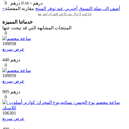
درهم
0
درهم
0
≈ $0
+أضف إلى سلة التسوق
أخبرني عند توفر المنتج
مقارنة
المفضلة
إذا كنت لا تزال مترددًا في الشراء، انقر هنا
خدماتنا المميزة
المنتجات المشابهة التي قد تبحث عنها
0
109958
عرض سريع
440 درهم
0
109959
عرض سريع
995 درهم
0
106301
عرض سريع