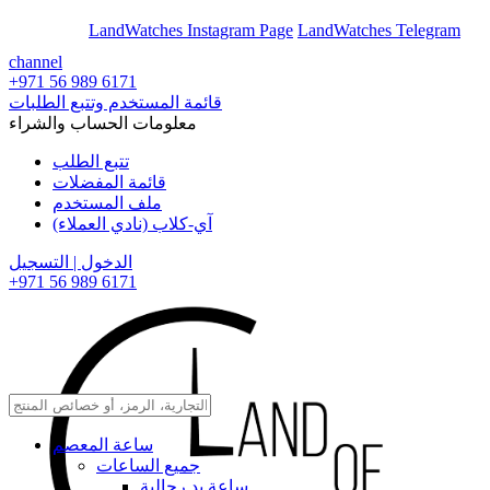
En
Ar
LandWatches Instagram Page
LandWatches Telegram
channel
+971 56 989 6171
قائمة المستخدم وتتبع الطلبات
معلومات الحساب والشراء
تتبع الطلب
قائمة المفضلات
ملف المستخدم
آي-كلاب (نادي العملاء)
الدخول | التسجيل
+971 56 989 6171
ساعة المعصم
جميع الساعات
ساعة يد رجالية