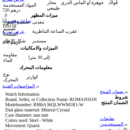
فُولاَذ جوهرة أو الماس الذري محار
المواد المستخدمة
طبيعي
720 درهم
ميزات المظهر
0
معدنی
تصمیم السوار
109158
تصميم
عقرب الساعة التناظرية
عرض سريع
الصفحة
مستدير
شكل الإطار
450 درهم
الميزات والامکانیات
مقاومة
إلى 30 مترا
للماء
معلومات المحرك
نوع
كوارتز
المحرک
المواصفات الفنية
ضمان المنتج
Watch Information
شروط
Brand, Seller, or Collection Name: ROMANSON
الضمان المنتج
Modelnumber: RM6A36QLWWM1R1-W
Dial glass material: Mineral Crystal
Case diameter: nan mm
تعليقات
Colors used: Steel - White
المستخدمين
Movement: Quartz
الترتيب حسب: