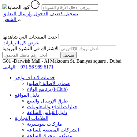
تسجيل كضيف
الدخول
وإرسال التعليق
الشحن
أحدث المنتجات التي شاهدتها
عرض كل الزيارات
الاشتراك في النشرة البريدية
G01 -Darwish Mall - Al Maktoum St, Baniyas square , Dubai
+971 56 989 6171
الهاتف:
خدمات لاند اف واچز
ضمان الأصالة (اصلیه)
برنامج الولاء (i-Club)
دليل المواقع
طرق الإرسال والتتبع
خيارات الدفع والمعلومات
دليل القياس الساعة
العلامات التجارية
ماركات سويسرية
الشركات المصنعة للساعة
مصنّعين محرك الساعة