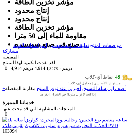
مؤشر تخزين الطاقة
إنتاج محدود
إنتاج محدود
مؤشر تخزين الطاقة
مقاومة للماء إلى 50 مترا
صنع في صنع سویسره
مواصفات المنتج
تعليقات المستخدمين
المواصفات الفنية
مشاركة
المفضلة
لقد نفدت الكمية لهذا المنتج
درهم
4,914
درهم
4,914
0
≈ $1,327
49
نقاط آي-كلاب
مستواك: الأساسي | معامل آي-كلاب: 1
+أضف إلى سلة التسوق
أخبرني عند توفر المنتج
مقارنة
المفضلة
إذا كنت لا تزال مترددًا في الشراء، انقر هنا
خدماتنا المميزة
المنتجات المشابهة التي قد تبحث عنها
0
103994