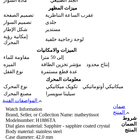
الجلد الطبيعي
مادة السوار
ميزات المظهر
عقرب الساعة التناظرية
تصميم الصفحة
جلدی
تصمیم السوار
مستدير
شكل الإطار
إمكانية رؤية
لوحة زجاجية خلفية
المحرك
الميزات والامکانیات
إلى 50 مترا
مقاومة للماء
إنتاج محدود مؤشر تخزين الطاقة
المیزه
عدة قطع مستمرة
نوع القفل
معلومات المحرك
ميكانيكي أوتوماتيكي تکویک ميكانيكي
نوع المحرک
سيليتا سويسرا
مصنع المحرك
المواصفات الفنية
ضمان
Watch Information
المنتج
Brand, Seller, or Collection Name: matheytissot
شروط
Modelnumber: H1886TA
الضمان
Dial glass material: Sapphire - sapphire coated crystal
المنتج
Body material: stainless steel
Case diameter: 42.0 mm