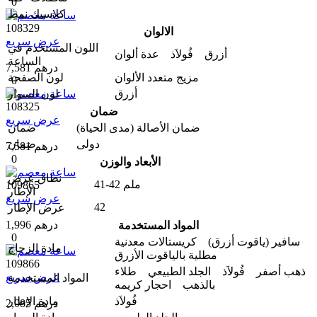
0
كلاسيك
نمط
108329
الالوان
عرض سريع
اللون المستخدم في
أزرق فُولاَذ عدة ألوان
الساعة
7,581 درهم
مزيج متعدد الألوان
لون الصفحة
0
أزرق
لون السوار
108325
ضمان
عرض سريع
ضمان الأصالة (مدى الحیاة)
ضمان
دولی
ضمان
7,581 درهم
0
الأبعاد والوزن
نطاق عرض
41-42 ملم
109865
الإطار
عرض سريع
42
عرض الإطار
1,996 درهم
المواد المستخدمة
0
سافير (ياقوت أزرق) كريستالات معدنية
مادة الزجاج
مطلية بالياقوت الأزرق
109866
ذهب أصفر فُولاَذ الجلد الطبيعي طلاء
عرض سريع
المواد المستخدمة
بالذهب احجار کریمه
فُولاَذ
مادة الإطار
2,085 درهم