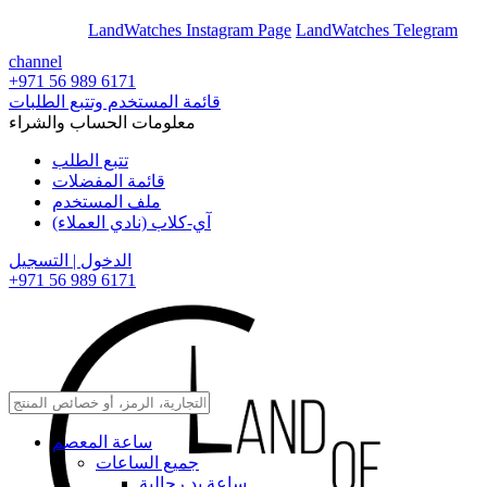
En
Ar
LandWatches Instagram Page
LandWatches Telegram
channel
+971 56 989 6171
قائمة المستخدم وتتبع الطلبات
معلومات الحساب والشراء
تتبع الطلب
قائمة المفضلات
ملف المستخدم
آي-كلاب (نادي العملاء)
الدخول | التسجيل
+971 56 989 6171
ساعة المعصم
جميع الساعات
ساعة يد رجالية