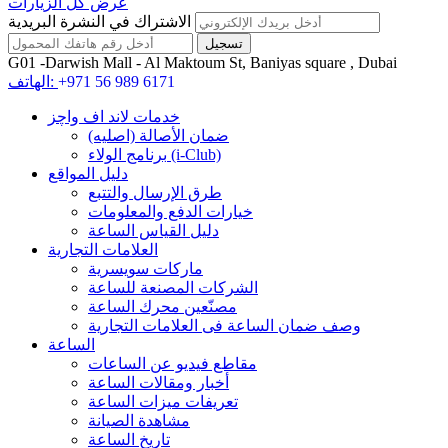
عرض كل الزيارات
الاشتراك في النشرة البريدية
G01 -Darwish Mall - Al Maktoum St, Baniyas square , Dubai
+971 56 989 6171
الهاتف:
خدمات لاند اف واچز
ضمان الأصالة (اصلیه)
برنامج الولاء (i-Club)
دليل المواقع
طرق الإرسال والتتبع
خيارات الدفع والمعلومات
دليل القياس الساعة
العلامات التجارية
ماركات سويسرية
الشركات المصنعة للساعة
مصنّعين محرك الساعة
وصف ضمان الساعة فی العلامات التجارية
الساعة
مقاطع فيديو عن الساعات
أخبار ومقالات الساعة
تعريفات ميزات الساعة
مشاهدة الصيانة
تاريخ الساعة