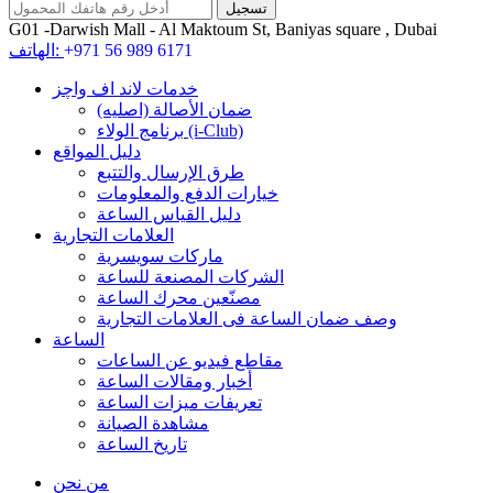
G01 -Darwish Mall - Al Maktoum St, Baniyas square , Dubai
+971 56 989 6171
الهاتف:
خدمات لاند اف واچز
ضمان الأصالة (اصلیه)
برنامج الولاء (i-Club)
دليل المواقع
طرق الإرسال والتتبع
خيارات الدفع والمعلومات
دليل القياس الساعة
العلامات التجارية
ماركات سويسرية
الشركات المصنعة للساعة
مصنّعين محرك الساعة
وصف ضمان الساعة فی العلامات التجارية
الساعة
مقاطع فيديو عن الساعات
أخبار ومقالات الساعة
تعريفات ميزات الساعة
مشاهدة الصيانة
تاريخ الساعة
من نحن