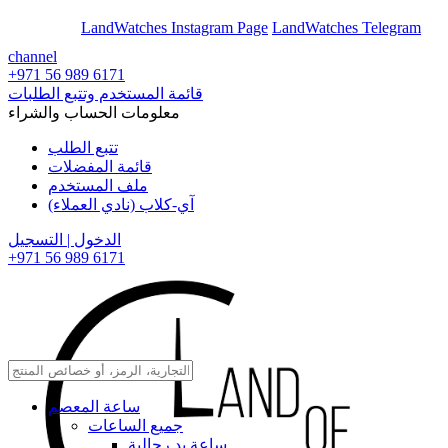
En
Ar
LandWatches Instagram Page
LandWatches Telegram
channel
+971 56 989 6171
قائمة المستخدم وتتبع الطلبات
معلومات الحساب والشراء
تتبع الطلب
قائمة المفضلات
ملف المستخدم
آي-كلاب (نادي العملاء)
الدخول | التسجيل
+971 56 989 6171
ساعة المعصم
جميع الساعات
ساعة يد رجالية