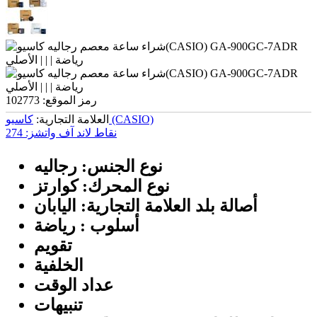
رمز الموقع:
102773
کاسیو (CASIO)
العلامة التجارية:
نقاط لاند آف واتشز:
274
نوع الجنس: رجالیه
نوع المحرك: كوارتز
أصالة بلد العلامة التجارية: اليابان
أسلوب : رياضة
تقويم
الخلفية
عداد الوقت
تنبيهات