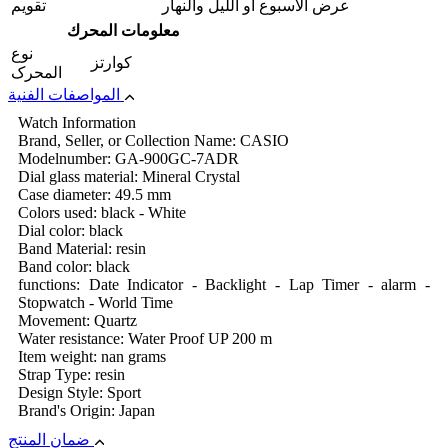
عرض الأسبوع أو الليل والنهار
تقويم
معلومات المحرك
نوع
كوارتز
المحرک
المواصفات الفنية
Watch Information
Brand, Seller, or Collection Name: CASIO
Modelnumber: GA-900GC-7ADR
Dial glass material: Mineral Crystal
Case diameter: 49.5 mm
Colors used: black - White
Dial color: black
Band Material: resin
Band color: black
functions: Date Indicator - Backlight - Lap Timer - alarm -
Stopwatch - World Time
Movement: Quartz
Water resistance: Water Proof UP 200 m
Item weight: nan grams
Strap Type: resin
Design Style: Sport
Brand's Origin: Japan
ضمان المنتج