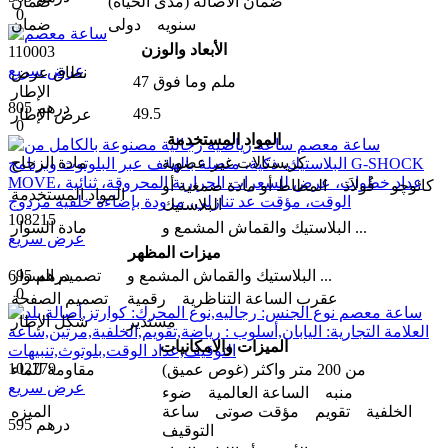
ضمان الأصالة (مدى الحیاة)
ضمان
0
سنویه دولی
ضمان
الأبعاد والوزن
110003
عرض سريع
نطاق عرض
47 ملم وما فوق
الإطار
805 درهم
49.5
عرض الإطار
0
المواد المستخدمة
كريستالات غير عضوية
مادة الزجاج
کائوچو فُولاَذ المطاط أو مادة صمغية أو
المواد المستخدمة
البلاستيك
108215
البلاستيك والقماش المشمع و ...
مادة السوار
عرض سريع
ميزات المظهر
البلاستيك والقماش المشمع و ...
695 درهم
تصمیم السوار
0
عقرب الساعة التناظرية رقمية
تصميم الصفحة
مستدير
شكل الإطار
الميزات والامکانیات
102779
من 200 متر واکثر (غوص عميق)
مقاومة للماء
عرض سريع
منبه الساعة العالمية ضوء
الخلفية تقويم مؤقت صوتی ساعة
المیزه
595 درهم
التوقيف