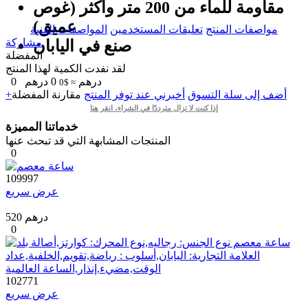
مقاومة للماء من 200 متر واکثر (غوص
عميق)
مواصفات المنتج
تعليقات المستخدمين
المواصفات الفنية
مشاركة
صنع في اليابان
المفضلة
لقد نفدت الكمية لهذا المنتج
درهم
0
درهم
0
≈ $0
+أضف إلى سلة التسوق
أخبرني عند توفر المنتج
مقارنة
المفضلة
إذا كنت لا تزال مترددًا في الشراء، انقر هنا
خدماتنا المميزة
المنتجات المشابهة التي قد تبحث عنها
0
109997
عرض سريع
520 درهم
0
102771
عرض سريع