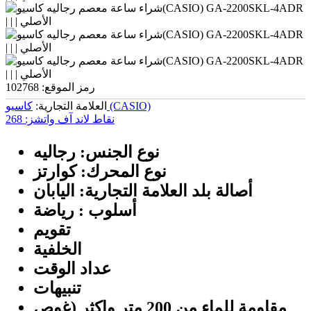
رمز الموقع:
102768
کاسیو (CASIO)
العلامة التجارية:
نقاط لاند آف واتشز:
268
نوع الجنس: رجالیه
نوع المحرك: كوارتز
أصالة بلد العلامة التجارية: اليابان
أسلوب : رياضة
تقويم
الخلفية
عداد الوقت
تنبيهات
مقاومة للماء من 200 متر واکثر (غوص