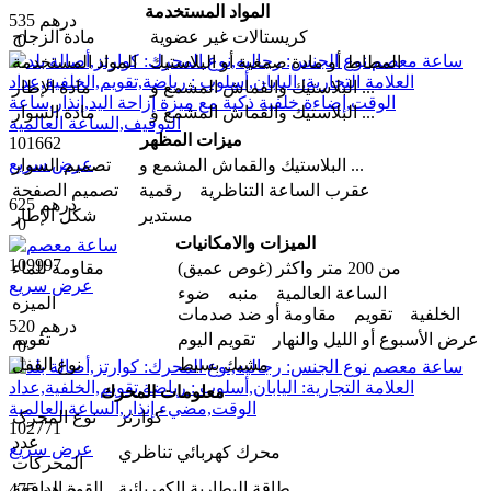
المواد المستخدمة
535 درهم
كريستالات غير عضوية
مادة الزجاج
0
المطاط أو مادة صمغية أو البلاستيك
المواد المستخدمة
البلاستيك والقماش المشمع و ...
مادة الإطار
البلاستيك والقماش المشمع و ...
مادة السوار
ميزات المظهر
101662
عرض سريع
البلاستيك والقماش المشمع و ...
تصمیم السوار
عقرب الساعة التناظرية رقمية
تصميم الصفحة
625 درهم
مستدير
شكل الإطار
0
الميزات والامکانیات
109997
من 200 متر واکثر (غوص عميق)
مقاومة للماء
عرض سريع
الساعة العالمية منبه ضوء
المیزه
الخلفية تقويم مقاومة أو ضد صدمات
520 درهم
عرض الأسبوع أو الليل والنهار تقویم الیوم
تقويم
0
مشبك بسيط
نوع القفل
معلومات المحرك
كوارتز
نوع المحرک
102771
عدد
عرض سريع
محرك كهربائي تناظري
المحركات
طاقة البطارية الكهربائية
القوة الدافعة
475 درهم