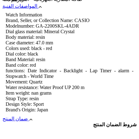
المواصفات الفنية
Watch Information
Brand, Seller, or Collection Name: CASIO
Modelnumber: GA-2200SKL-4ADR
Dial glass material: Mineral Crystal
Body material: resin
Case diameter: 47.0 mm
Colors used: black - red
Dial color: black
Band Material: resin
Band color: red
functions: Date Indicator - Backlight - Lap Timer - alarm -
Stopwatch - World Time
Movement: Quartz
Water resistance: Water Proof UP 200 m
Item weight: nan grams
Strap Type: resin
Design Style: Sport
Brand's Origin: Japan
ضمان المنتج
شروط الضمان المنتج