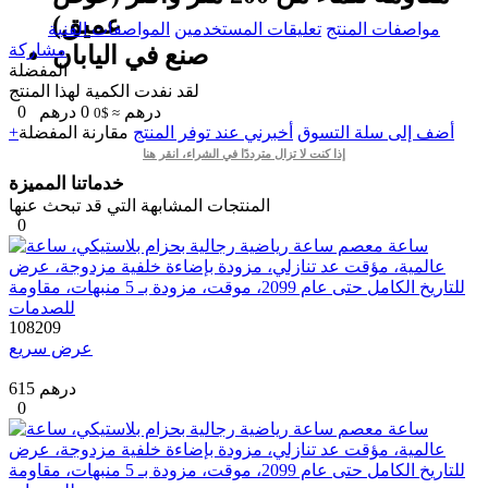
عميق)
مواصفات المنتج
تعليقات المستخدمين
المواصفات الفنية
مشاركة
صنع في اليابان
المفضلة
لقد نفدت الكمية لهذا المنتج
درهم
0
درهم
0
≈ $0
+أضف إلى سلة التسوق
أخبرني عند توفر المنتج
مقارنة
المفضلة
إذا كنت لا تزال مترددًا في الشراء، انقر هنا
خدماتنا المميزة
المنتجات المشابهة التي قد تبحث عنها
0
108209
عرض سريع
615 درهم
0