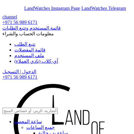
En
Ar
LandWatches Instagram Page
LandWatches Telegram
channel
+971 56 989 6171
قائمة المستخدم وتتبع الطلبات
معلومات الحساب والشراء
تتبع الطلب
قائمة المفضلات
ملف المستخدم
آي-كلاب (نادي العملاء)
الدخول | التسجيل
+971 56 989 6171
ساعة المعصم
جميع الساعات
ساعة يد رجالية