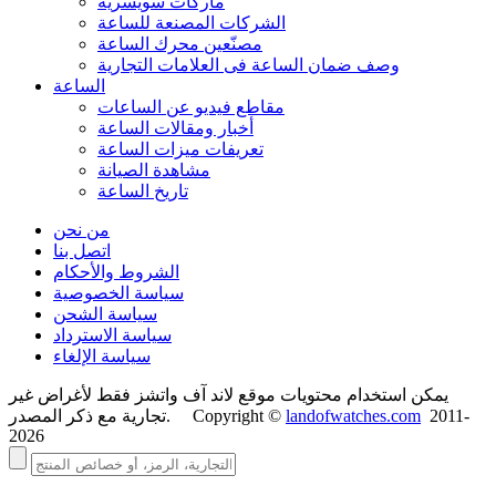
ماركات سويسرية
الشركات المصنعة للساعة
مصنّعين محرك الساعة
وصف ضمان الساعة فی العلامات التجارية
الساعة
مقاطع فيديو عن الساعات
أخبار ومقالات الساعة
تعريفات ميزات الساعة
مشاهدة الصيانة
تاريخ الساعة
من نحن
اتصل بنا
الشروط والأحكام
سياسة الخصوصية
سياسة الشحن
سياسة الاسترداد
سياسة الإلغاء
يمكن استخدام محتويات موقع لاند آف واتشز فقط لأغراض غير
2011-
landofwatches.com
تجارية مع ذكر المصدر. Copyright ©
2026