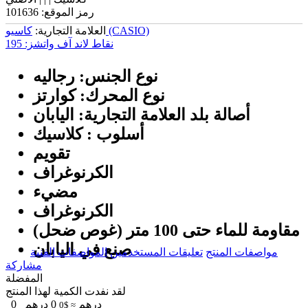
رمز الموقع:
101636
کاسیو (CASIO)
العلامة التجارية:
نقاط لاند آف واتشز:
195
نوع الجنس: رجالیه
نوع المحرك: كوارتز
أصالة بلد العلامة التجارية: اليابان
أسلوب : كلاسيك
تقويم
الكرنوغراف
مضيء
الكرنوغراف
مقاومة للماء حتى 100 متر (غوص ضحل)
صنع في اليابان
مواصفات المنتج
تعليقات المستخدمين
المواصفات الفنية
مشاركة
المفضلة
لقد نفدت الكمية لهذا المنتج
درهم
0
درهم
0
≈ $0