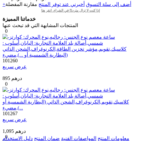
+أضف إلى سلة التسوق
أخبرني عند توفر المنتج
مقارنة
المفضلة
إذا كنت لا تزال مترددًا في الشراء، انقر هنا
خدماتنا المميزة
المنتجات المشابهة التي قد تبحث عنها
0
101260
عرض سريع
895 درهم
0
101267
عرض سريع
1,095 درهم
0
معلومات المنتج
المواصفات الفنية
ضمان المنتج
دليل الاستخدام