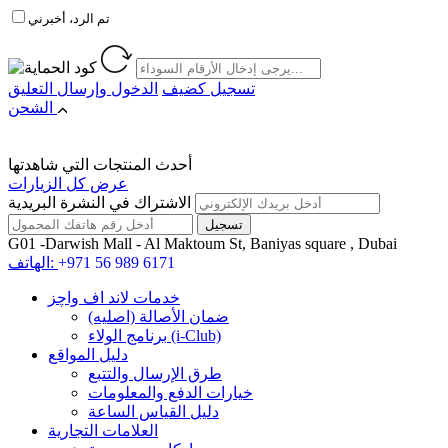
تم الرد، أخبرني
تسجيل كضيف
الدخول
وإرسال التعليق
الشحن
أحدث المنتجات التي شاهدتها
عرض كل الزيارات
الاشتراك في النشرة البريدية
G01 -Darwish Mall - Al Maktoum St, Baniyas square , Dubai
+971 56 989 6171
الهاتف:
خدمات لاند اف واچز
ضمان الأصالة (اصلیه)
برنامج الولاء (i-Club)
دليل المواقع
طرق الإرسال والتتبع
خيارات الدفع والمعلومات
دليل القياس الساعة
العلامات التجارية