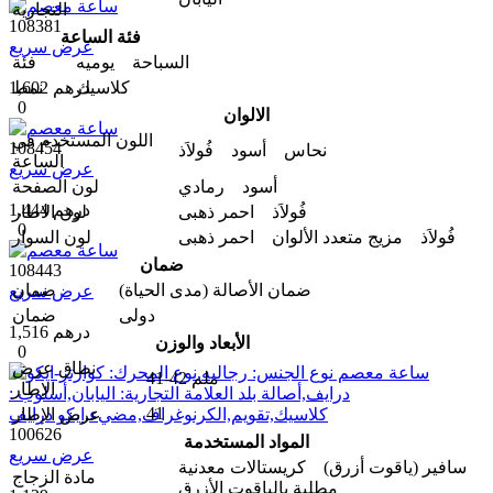
التجارية
108381
فئة الساعة
عرض سريع
السباحة يومیه
فئة
كلاسيك
1,602 درهم
نمط
0
الالوان
اللون المستخدم في
108454
نحاس أسود فُولاَذ
الساعة
عرض سريع
أسود رمادي
لون الصفحة
1,444 درهم
فُولاَذ احمر ذهبی
لون الاطار
0
فُولاَذ مزيج متعدد الألوان احمر ذهبی
لون السوار
ضمان
108443
ضمان الأصالة (مدى الحیاة)
ضمان
عرض سريع
دولی
ضمان
1,516 درهم
الأبعاد والوزن
0
نطاق عرض
41-42 ملم
الإطار
41
عرض الإطار
100626
المواد المستخدمة
عرض سريع
سافير (ياقوت أزرق) كريستالات معدنية
مادة الزجاج
مطلية بالياقوت الأزرق