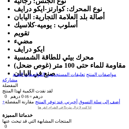
نوع الجنس: رجالیه
نوع المحرك: كوارتز-ايكو درايف
أصالة بلد العلامة التجارية: اليابان
أسلوب : يومیه-كلاسيك
تقويم
مضيء
ايكو درايف
محرك بيئي للطاقة الشمسية
مقاومة للماء حتى 100 متر (غوص ضحل)
صنع في اليابان
مواصفات المنتج
تعليقات المستخدمين
المواصفات الفنية
مشاركة
المفضلة
لقد نفدت الكمية لهذا المنتج
درهم
0
درهم
0
≈ $0
+أضف إلى سلة التسوق
أخبرني عند توفر المنتج
مقارنة
المفضلة
إذا كنت لا تزال مترددًا في الشراء، انقر هنا
خدماتنا المميزة
المنتجات المشابهة التي قد تبحث عنها
0