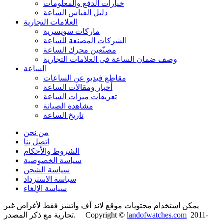
خيارات الدفع والمعلومات
دليل القياس الساعة
العلامات التجارية
ماركات سويسرية
الشركات المصنعة للساعة
مصنّعين محرك الساعة
وصف ضمان الساعة فی العلامات التجارية
الساعة
مقاطع فيديو عن الساعات
أخبار ومقالات الساعة
تعريفات ميزات الساعة
مشاهدة الصيانة
تاريخ الساعة
من نحن
اتصل بنا
الشروط والأحكام
سياسة الخصوصية
سياسة الشحن
سياسة الاسترداد
سياسة الإلغاء
يمكن استخدام محتويات موقع لاند آف واتشز فقط لأغراض غير
2011-
landofwatches.com
تجارية مع ذكر المصدر. Copyright ©