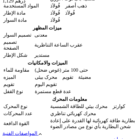
1,129 درهم
ذهب أصفر فُولاَذ
المواد المستخدمة
فُولاَذ فُولاَذ
مادة الإطار
فُولاَذ
مادة السوار
ميزات المظهر
معدنی
تصمیم السوار
تصميم
عقرب الساعة التناظرية
الصفحة
مستدير
شكل الإطار
الميزات والامکانیات
حتى 100 متر (غوص ضحل)
مقاومة للماء
مضيئة تقويم محرک بیئی
المیزه
تقویم الیوم
تقويم
عدة قطع مستمرة
نوع القفل
معلومات المحرك
كوارتز محرك بيئي للطاقة الشمسية
نوع المحرک
محرك كهربائي تناظري
عدد المحركات
بطارية طاقة كهربائية لها القدرة على إعادة
القوة الدافعة
شحن البطارية بأي نوع من مصادر الضوء
المواصفات الفنية