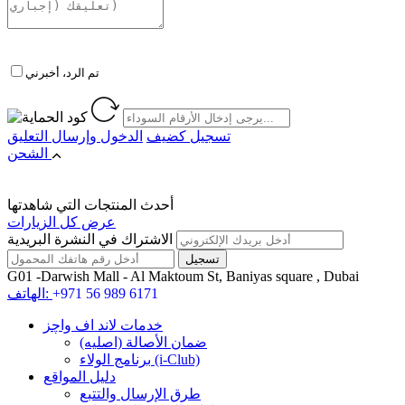
تم الرد، أخبرني
تسجيل كضيف
الدخول
وإرسال التعليق
الشحن
أحدث المنتجات التي شاهدتها
عرض كل الزيارات
الاشتراك في النشرة البريدية
G01 -Darwish Mall - Al Maktoum St, Baniyas square , Dubai
+971 56 989 6171
الهاتف:
خدمات لاند اف واچز
ضمان الأصالة (اصلیه)
برنامج الولاء (i-Club)
دليل المواقع
طرق الإرسال والتتبع