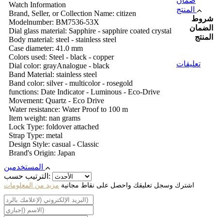
ضمان
Watch Information
المنتج
Brand, Seller, or Collection Name: citizen
شروط
Modelnumber: BM7536-53X
الضمان
Dial glass material: Sapphire - sapphire coated crystal
المنتج
Body material: steel - stainless steel
Case diameter: 41.0 mm
Colors used: Steel - black - copper
تعليقات
Dial color: grayAnalogue - black
Band Material: stainless steel
Band color: silver - multicolor - rosegold
functions: Date Indicator - Luminous - Eco-Drive
Movement: Quartz - Eco Drive
Water resistance: Water Proof to 100 m
Item weight: nan grams
Lock Type: foldover attached
Strap Type: metal
Design Style: casual - Classic
Brand's Origin: Japan
المستخدمين
الترتيب حسب:
اشترك وسجل تعليقك واحصل على نقاط مجانية
مزيد من المعلومات