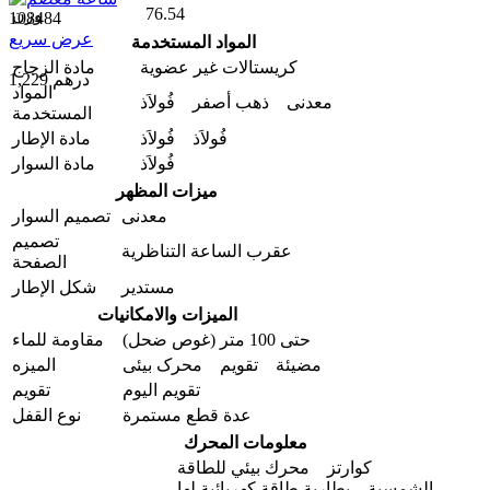
76.54
وزن
108484
عرض سريع
المواد المستخدمة
كريستالات غير عضوية
مادة الزجاج
1,229 درهم
المواد
معدنی ذهب أصفر فُولاَذ
المستخدمة
فُولاَذ فُولاَذ
مادة الإطار
فُولاَذ
مادة السوار
ميزات المظهر
معدنی
تصمیم السوار
تصميم
عقرب الساعة التناظرية
الصفحة
مستدير
شكل الإطار
الميزات والامکانیات
حتى 100 متر (غوص ضحل)
مقاومة للماء
مضيئة تقويم محرک بیئی
المیزه
تقویم الیوم
تقويم
عدة قطع مستمرة
نوع القفل
معلومات المحرك
كوارتز محرك بيئي للطاقة
الشمسية بطارية طاقة كهربائية لها