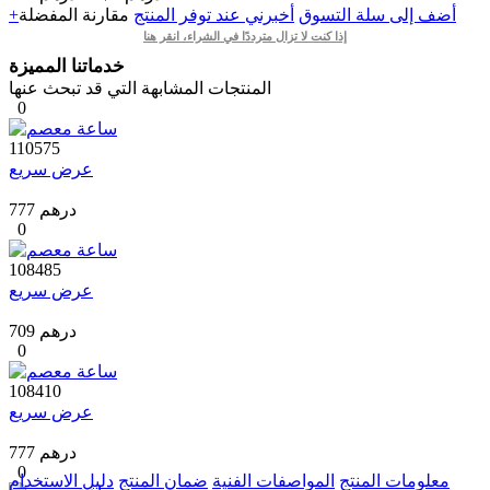
+أضف إلى سلة التسوق
أخبرني عند توفر المنتج
مقارنة
المفضلة
إذا كنت لا تزال مترددًا في الشراء، انقر هنا
خدماتنا المميزة
المنتجات المشابهة التي قد تبحث عنها
0
110575
عرض سريع
777 درهم
0
108485
عرض سريع
709 درهم
0
108410
عرض سريع
777 درهم
0
معلومات المنتج
المواصفات الفنية
ضمان المنتج
دليل الاستخدام