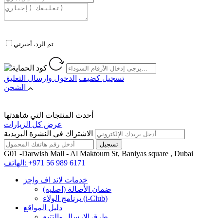
تم الرد، أخبرني
تسجيل كضيف
الدخول
وإرسال التعليق
الشحن
أحدث المنتجات التي شاهدتها
عرض كل الزيارات
الاشتراك في النشرة البريدية
G01 -Darwish Mall - Al Maktoum St, Baniyas square , Dubai
+971 56 989 6171
الهاتف:
خدمات لاند اف واچز
ضمان الأصالة (اصلیه)
برنامج الولاء (i-Club)
دليل المواقع
طرق الإرسال والتتبع