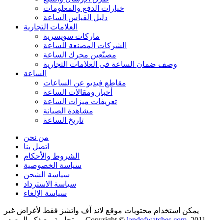
خيارات الدفع والمعلومات
دليل القياس الساعة
العلامات التجارية
ماركات سويسرية
الشركات المصنعة للساعة
مصنّعين محرك الساعة
وصف ضمان الساعة فی العلامات التجارية
الساعة
مقاطع فيديو عن الساعات
أخبار ومقالات الساعة
تعريفات ميزات الساعة
مشاهدة الصيانة
تاريخ الساعة
من نحن
اتصل بنا
الشروط والأحكام
سياسة الخصوصية
سياسة الشحن
سياسة الاسترداد
سياسة الإلغاء
يمكن استخدام محتويات موقع لاند آف واتشز فقط لأغراض غير
2011-
landofwatches.com
تجارية مع ذكر المصدر. Copyright ©