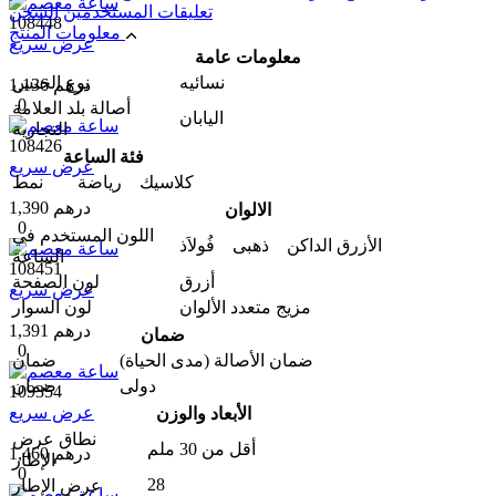
تعليقات المستخدمين
الشحن
108448
معلومات المنتج
عرض سريع
معلومات عامة
نسائیه
نوع الجنس
1,136 درهم
0
أصالة بلد العلامة
اليابان
التجارية
108426
فئة الساعة
عرض سريع
كلاسيك رياضة
نمط
1,390 درهم
الالوان
0
اللون المستخدم في
الأزرق الداكن ذهبی فُولاَذ
الساعة
108451
أزرق
لون الصفحة
عرض سريع
مزيج متعدد الألوان
لون السوار
1,391 درهم
ضمان
0
ضمان الأصالة (مدى الحیاة)
ضمان
دولی
ضمان
109354
عرض سريع
الأبعاد والوزن
نطاق عرض
أقل من 30 ملم
1,460 درهم
الإطار
0
28
عرض الإطار