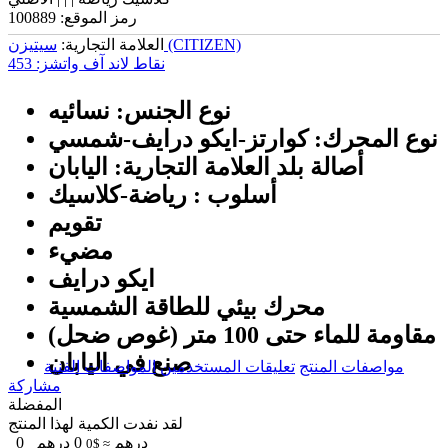
رمز الموقع:
100889
سیتیزن (CITIZEN)
العلامة التجارية:
نقاط لاند آف واتشز:
453
نوع الجنس: نسائیه
نوع المحرك: كوارتز-ايكو درايف-شمسي
أصالة بلد العلامة التجارية: اليابان
أسلوب : رياضة-كلاسيك
تقويم
مضيء
ايكو درايف
محرك بيئي للطاقة الشمسية
مقاومة للماء حتى 100 متر (غوص ضحل)
صنع في اليابان
مواصفات المنتج
تعليقات المستخدمين
المواصفات الفنية
مشاركة
المفضلة
لقد نفدت الكمية لهذا المنتج
درهم
0
درهم
0
≈ $0