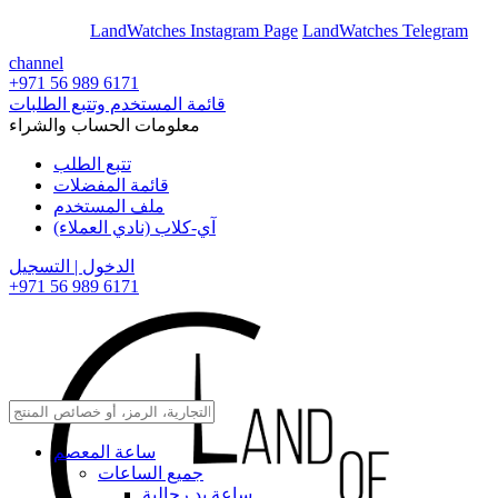
En
Ar
LandWatches Instagram Page
LandWatches Telegram
channel
+971 56 989 6171
قائمة المستخدم وتتبع الطلبات
معلومات الحساب والشراء
تتبع الطلب
قائمة المفضلات
ملف المستخدم
آي-كلاب (نادي العملاء)
الدخول | التسجيل
+971 56 989 6171
ساعة المعصم
جميع الساعات
ساعة يد رجالية