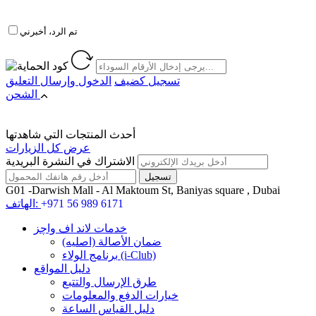
تم الرد، أخبرني
تسجيل كضيف
الدخول
وإرسال التعليق
الشحن
أحدث المنتجات التي شاهدتها
عرض كل الزيارات
الاشتراك في النشرة البريدية
G01 -Darwish Mall - Al Maktoum St, Baniyas square , Dubai
+971 56 989 6171
الهاتف:
خدمات لاند اف واچز
ضمان الأصالة (اصلیه)
برنامج الولاء (i-Club)
دليل المواقع
طرق الإرسال والتتبع
خيارات الدفع والمعلومات
دليل القياس الساعة