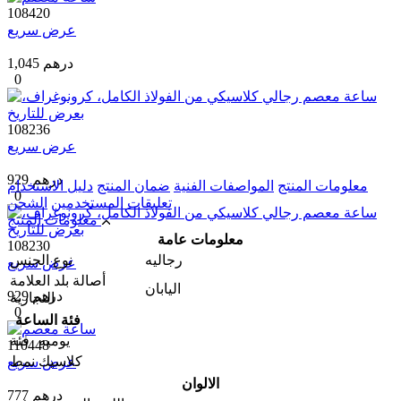
108420
عرض سريع
1,045 درهم
0
108236
عرض سريع
929 درهم
معلومات المنتج
المواصفات الفنية
ضمان المنتج
دليل الاستخدام
0
تعليقات المستخدمين
الشحن
معلومات المنتج
معلومات عامة
108230
رجالیه
نوع الجنس
عرض سريع
أصالة بلد العلامة
اليابان
929 درهم
التجارية
0
فئة الساعة
يومیه
فئة
110448
كلاسيك
نمط
عرض سريع
الالوان
777 درهم