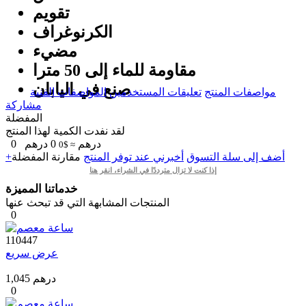
تقويم
الكرنوغراف
مضيء
مقاومة للماء إلى 50 مترا
صنع في اليابان
مواصفات المنتج
تعليقات المستخدمين
المواصفات الفنية
مشاركة
المفضلة
لقد نفدت الكمية لهذا المنتج
درهم
0
درهم
0
≈ $0
+أضف إلى سلة التسوق
أخبرني عند توفر المنتج
مقارنة
المفضلة
إذا كنت لا تزال مترددًا في الشراء، انقر هنا
خدماتنا المميزة
المنتجات المشابهة التي قد تبحث عنها
0
110447
عرض سريع
1,045 درهم
0