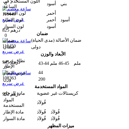
اللون المستخدم في
0
بني أسود
الساعة
أحمر
لون الصفحة
110449
عرض سريع
أسود أحمر
لون الاطار
أسود
لون السوار
825 درهم
ضمان
0
ضمان الأصالة (مدى الحیاة)
ضمان
110450
دولی
ضمان
عرض سريع
الأبعاد والوزن
نطاق عرض
945 درهم
43-44 ملم 45-46 ملم
الإطار
0
44
عرض الإطار
108363
200
وزن
عرض سريع
المواد المستخدمة
كريستالات غير عضوية
مادة الزجاج
982 درهم
المواد
فُولاَذ
المستخدمة
فُولاَذ فُولاَذ
مادة الإطار
فُولاَذ فُولاَذ
مادة السوار
ميزات المظهر