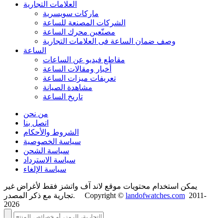
العلامات التجارية
ماركات سويسرية
الشركات المصنعة للساعة
مصنّعين محرك الساعة
وصف ضمان الساعة فی العلامات التجارية
الساعة
مقاطع فيديو عن الساعات
أخبار ومقالات الساعة
تعريفات ميزات الساعة
مشاهدة الصيانة
تاريخ الساعة
من نحن
اتصل بنا
الشروط والأحكام
سياسة الخصوصية
سياسة الشحن
سياسة الاسترداد
سياسة الإلغاء
يمكن استخدام محتويات موقع لاند آف واتشز فقط لأغراض غير
2011-
landofwatches.com
تجارية مع ذكر المصدر. Copyright ©
2026