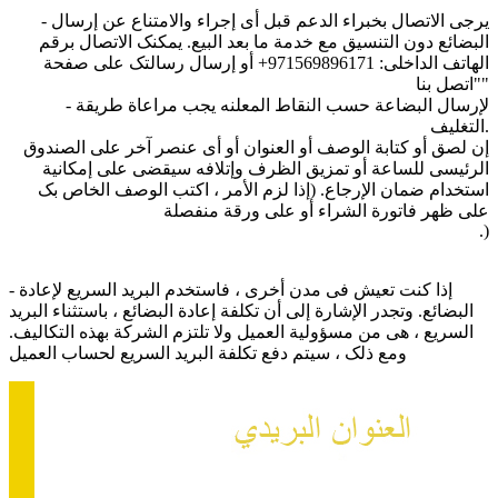
- یرجى الاتصال بخبراء الدعم قبل أی إجراء والامتناع عن إرسال
البضائع دون التنسیق مع خدمة ما بعد البیع. یمکنک الاتصال برقم
الهاتف الداخلی: 971569896171+ أو إرسال رسالتک على صفحة
"اتصل بنا"
- لإرسال البضاعة حسب النقاط المعلنه یجب مراعاة طریقة
التغلیف.
إن لصق أو کتابة الوصف أو العنوان أو أی عنصر آخر على الصندوق
الرئیسی للساعة أو تمزیق الظرف وإتلافه سیقضی على إمکانیة
استخدام ضمان الإرجاع. (إذا لزم الأمر ، اکتب الوصف الخاص بک
على ظهر فاتورة الشراء أو على ورقة منفصلة
.)
- إذا کنت تعیش فی مدن أخرى ، فاستخدم البرید السریع لإعادة
البضائع. وتجدر الإشارة إلى أن تکلفة إعادة البضائع ، باستثناء البرید
السریع ، هی من مسؤولیة العمیل ولا تلتزم الشرکة بهذه التکالیف.
ومع ذلک ، سیتم دفع تکلفة البرید السریع لحساب العمیل