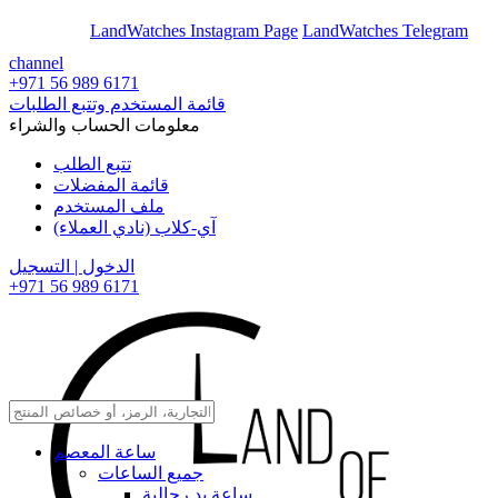
En
Ar
LandWatches Instagram Page
LandWatches Telegram
channel
+971 56 989 6171
قائمة المستخدم وتتبع الطلبات
معلومات الحساب والشراء
تتبع الطلب
قائمة المفضلات
ملف المستخدم
آي-كلاب (نادي العملاء)
الدخول | التسجيل
+971 56 989 6171
ساعة المعصم
جميع الساعات
ساعة يد رجالية