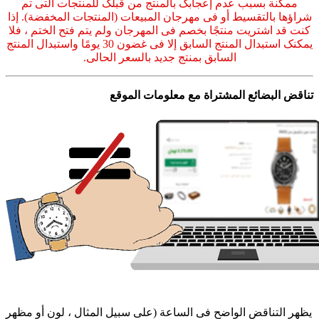
ممکنة بسبب عدم إعجابک بالمنتج من قبلک للمنتجات التی تم
شراؤها بالتقسیط أو فی مهرجان المبیعات (المنتجات المخفضة). إذا
کنت قد اشتریت منتجًا بخصم فی المهرجان ولم یتم فتح الختم ، فلا
یمکنک استبدال المنتج السابق إلا فی غضون 30 یومًا واستبدال المنتج
السابق بمنتج جدید بالسعر الحالی.
تناقض البضائع المشتراة مع معلومات الموقع
یظهر التناقض الواضح فی الساعة (على سبیل المثال ، لون أو مظهر