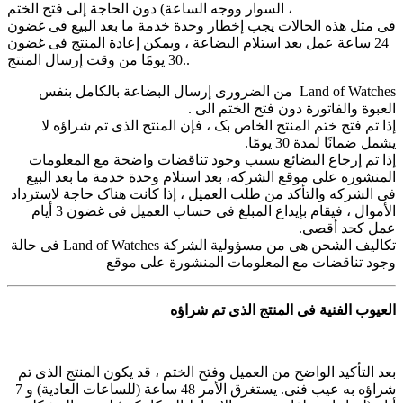
السوار ووجه الساعة) دون الحاجة إلى فتح الختم ،
فی مثل هذه الحالات یجب إخطار وحدة خدمة ما بعد البیع فی غضون
24 ساعة عمل بعد استلام البضاعة ، ویمکن إعادة المنتج فی غضون
30 یومًا من وقت إرسال المنتج..
Land of Watches من الضروری إرسال البضاعة بالکامل بنفس
العبوة والفاتورة دون فتح الختم الی .
إذا تم فتح ختم المنتج الخاص بک ، فإن المنتج الذی تم شراؤه لا
یشمل ضمانًا لمدة 30 یومًا.
إذا تم إرجاع البضائع بسبب وجود تناقضات واضحة مع المعلومات
المنشوره علی موقع الشرکه، بعد استلام وحدة خدمة ما بعد البیع
فی الشرکه والتأکد من طلب العمیل ، إذا کانت هناک حاجة لاسترداد
الأموال ، فیقام بإیداع المبلغ فی حساب العمیل فی غضون 3 أیام
عمل کحد أقصى.
تکالیف الشحن هی من مسؤولیة الشرکة Land of Watches فی حالة
وجود تناقضات مع المعلومات المنشورة على موقع
العیوب الفنیة فی المنتج الذی تم شراؤه
بعد التأکید الواضح من العمیل وفتح الختم ، قد یکون المنتج الذی تم
شراؤه به عیب فنی. یستغرق الأمر 48 ساعة (للساعات العادیة) و 7