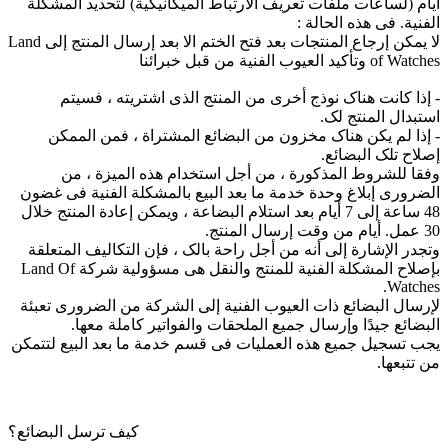
أیام (لساعات ملفات تعریف الارتباط المیکانیکیة) لتحدید المشکلة
الفنیة. فی هذه الحالة :
لا یمکن إرجاع المنتجات بعد فتح الختم الا بعد إرسال المنتج إلى Land
of Watches وتأکید العیوب الفنیة من قبل خبرائنا
- إذا کانت هناک نوذج أخرى من المنتج الذی اشتریته ، فسیتم
استبدال المنتج لک.
- إذا لم یکن هناک مخزون من البضائع المشتراة ، فمن الممکن
إصلاح تلک البضائع.
وفقا للشروط المذکورة ، من أجل استخدام هذه المیزة ، من
الضروری إبلاغ وحدة خدمة ما بعد البیع بالمشکلة الفنیة فی غضون
48 ساعة إلى 7 أیام بعد استلام البضاعة ، ویمکن إعادة المنتج خلال
30 عمل. أیام من وقت إرسال المنتج.
وتجدر الإشارة إلى أنه من أجل راحة بالک ، فإن التکالیف المتعلقة
بإصلاح المشکلة الفنیة للمنتج والنقل هی مسؤولیة شرکة Land Of
Watches.
لإرسال البضائع ذات العیوب الفنیة إلى الشرکة من الضروری تعبئة
البضائع جیدًا وإرسال جمیع الملحقات والفواتیر کاملة معها.
یجب تسجیل جمیع هذه العملیات فی قسم خدمة ما بعد البیع لتتمکن
من تتبعها.
کیف ترسل البضائع؟