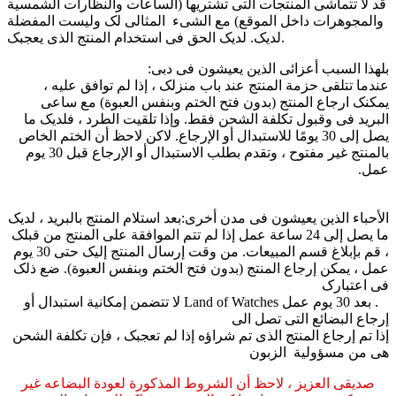
قد لا تتماشى المنتجات التی تشتریها (الساعات والنظارات الشمسیة
والمجوهرات داخل الموقع) مع الشیء المثالی لک ولیست المفضلة
لدیک. لدیک الحق فی استخدام المنتج الذی یعجبک.
بلهذا السبب أعزائی الذین یعیشون فی دبی:
عندما تتلقى حزمة المنتج عند باب منزلک ، إذا لم توافق علیه ،
یمکنک ارجاع المنتج (بدون فتح الختم وبنفس العبوة) مع ساعی
البرید فی وقبول تکلفة الشحن فقط. وإذا تلقیت الطرد ، فلدیک ما
یصل إلى 30 یومًا للاستبدال أو الإرجاع. لاکن لاحظ أن الختم الخاص
بالمنتج غیر مفتوح ، وتقدم بطلب الاستبدال أو الإرجاع قبل 30 یوم
عمل.
الأحباء الذین یعیشون فی مدن أخرى:بعد استلام المنتج بالبرید ، لدیک
ما یصل إلى 24 ساعة عمل إذا لم تتم الموافقة على المنتج من قبلک
، قم بإبلاغ قسم المبیعات. من وقت إرسال المنتج إلیک حتى 30 یوم
عمل ، یمکن إرجاع المنتج (بدون فتح الختم وبنفس العبوة). ضع ذلک
فی اعتبارک
. بعد 30 یوم عمل Land of Watches لا تتضمن إمکانیة استبدال أو
إرجاع البضائع التی تصل الی
إذا تم إرجاع المنتج الذی تم شراؤه إذا لم تعجبک ، فإن تکلفة الشحن
هی من مسؤولیة الزبون
صدیقی العزیز ، لاحظ أن الشروط المذکورة لعودة البضاعه غیر