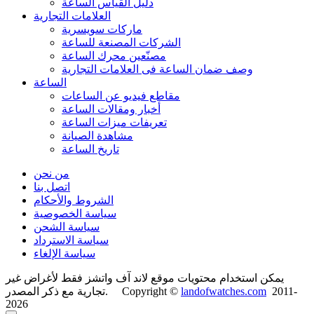
دليل القياس الساعة
العلامات التجارية
ماركات سويسرية
الشركات المصنعة للساعة
مصنّعين محرك الساعة
وصف ضمان الساعة فی العلامات التجارية
الساعة
مقاطع فيديو عن الساعات
أخبار ومقالات الساعة
تعريفات ميزات الساعة
مشاهدة الصيانة
تاريخ الساعة
من نحن
اتصل بنا
الشروط والأحكام
سياسة الخصوصية
سياسة الشحن
سياسة الاسترداد
سياسة الإلغاء
يمكن استخدام محتويات موقع لاند آف واتشز فقط لأغراض غير
2011-
landofwatches.com
تجارية مع ذكر المصدر. Copyright ©
2026