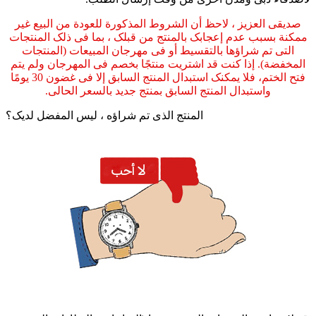
صدیقی العزیز ، لاحظ أن الشروط المذکورة للعودة من البیع غیر
ممکنة بسبب عدم إعجابک بالمنتج من قبلک ، بما فی ذلک المنتجات
التی تم شراؤها بالتقسیط أو فی مهرجان المبیعات (المنتجات
المخفضة). إذا کنت قد اشتریت منتجًا بخصم فی المهرجان ولم یتم
فتح الختم، فلا یمکنک استبدال المنتج السابق إلا فی غضون 30 یومًا
واستبدال المنتج السابق بمنتج جدید بالسعر الحالی.
المنتج الذی تم شراؤه ، لیس المفضل لدیک؟