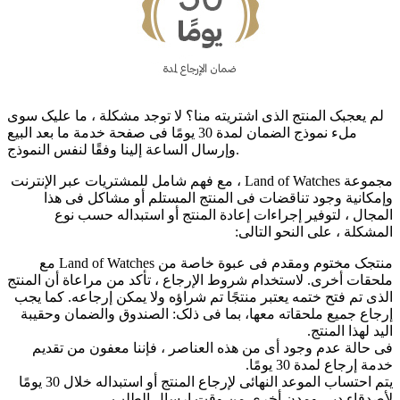
لم یعجبک المنتج الذی اشتریته منا؟ لا توجد مشکلة ، ما علیک سوى
ملء نموذج الضمان لمدة 30 یومًا فی صفحة خدمة ما بعد البیع
وإرسال الساعة إلینا وفقًا لنفس النموذج.
مجموعة Land of Watches ، مع فهم شامل للمشتریات عبر الإنترنت
وإمکانیة وجود تناقضات فی المنتج المستلم أو مشاکل فی هذا
المجال ، لتوفیر إجراءات إعادة المنتج أو استبداله حسب نوع
المشکلة ، على النحو التالی:
منتجک مختوم ومقدم فی عبوة خاصة من Land of Watches مع
ملحقات أخرى. لاستخدام شروط الإرجاع ، تأکد من مراعاة أن المنتج
الذی تم فتح ختمه یعتبر منتجًا تم شراؤه ولا یمکن إرجاعه. کما یجب
إرجاع جمیع ملحقاته معها، بما فی ذلک: الصندوق والضمان وحقیبة
الید لهذا المنتج.
فی حالة عدم وجود أی من هذه العناصر ، فإننا معفون من تقدیم
خدمة إرجاع لمدة 30 یومًا.
یتم احتساب الموعد النهائی لإرجاع المنتج أو استبداله خلال 30 یومًا
لأصدقاء دبی ومدن أخرى من وقت إرسال الطلب.