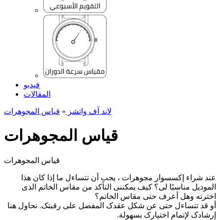
فيديو
المقالات
لاند آف واتشز
»
قیاس المجوهرات
قیاس المجوهرات
قیاس المجوهرات
عند شراء إکسسوار مجوهرات ، یجب أن تتساءل ما إذا کان هذا
المودیل مناسبًا لی؟ کیف یمکننی التأکد من مقاس الخاتم الذی
اخترته وهل أعرف حتى مقاس الخاتم؟
أو قد تتساءل حتى عن شکل عقدک المفضل على رقبتک. نحاول هنا
إرشادک لإتمام اختیارک بسهولة.