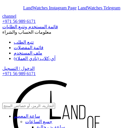
En
Ar
LandWatches Instagram Page
LandWatches Telegram
channel
+971 56 989 6171
قائمة المستخدم وتتبع الطلبات
معلومات الحساب والشراء
تتبع الطلب
قائمة المفضلات
ملف المستخدم
آي-كلاب (نادي العملاء)
الدخول | التسجيل
+971 56 989 6171
ساعة المعصم
جميع الساعات
ساعة يد رجالية