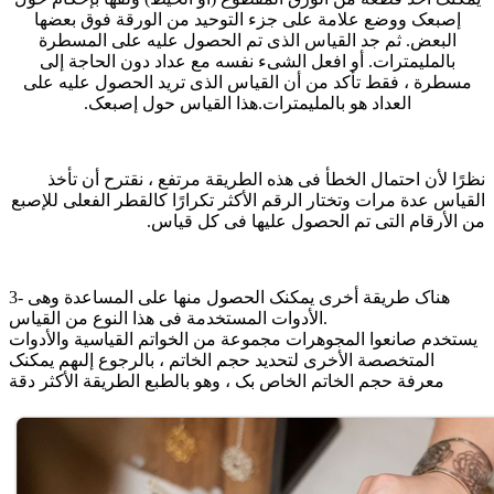
إصبعک ووضع علامة على جزء التوحید من الورقة فوق بعضها
البعض. ثم جد القیاس الذی تم الحصول علیه على المسطرة
بالملیمترات. أو افعل الشیء نفسه مع عداد دون الحاجة إلى
مسطرة ، فقط تأکد من أن القیاس الذی ترید الحصول علیه على
العداد هو بالملیمترات.هذا القیاس حول إصبعک.
نظرًا لأن احتمال الخطأ فی هذه الطریقة مرتفع ، نقترح أن تأخذ
القیاس عدة مرات وتختار الرقم الأکثر تکرارًا کالقطر الفعلی للإصبع
من الأرقام التی تم الحصول علیها فی کل قیاس.
3- هناک طریقة أخرى یمکنک الحصول منها على المساعدة وهی
الأدوات المستخدمة فی هذا النوع من القیاس.
یستخدم صانعوا المجوهرات مجموعة من الخواتم القیاسیة والأدوات
المتخصصة الأخرى لتحدید حجم الخاتم ، بالرجوع إلىهم یمکنک
معرفة حجم الخاتم الخاص بک ، وهو بالطبع الطریقة الأکثر دقة