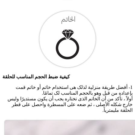
کیفیة ضبط الحجم المناسب للحلقة
1- أفضل طریقة منزلیة لذلک هی استخدام خاتم أو خاتم قمت
بإعداده من قبل وهو بالحجم المناسب لک تمامًا.
أولاً ، تأکد من أن الخاتم الذی تختاره یجب أن یکون مستدیرًا ولیس
خارج شکله الأصلی ، ثم ضعه على المسطرة واحصل على قطر
الحلقة ملیمتریاً.