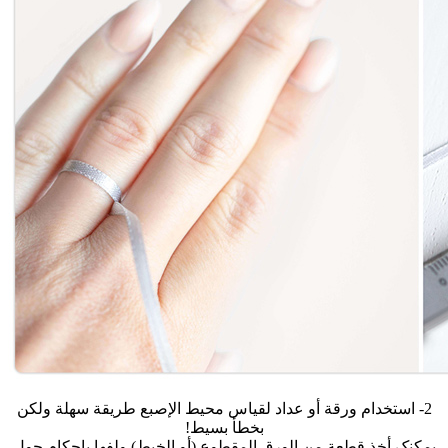
2- استخدام ورقة أو عداد لقیاس محیط الإصبع طریقة سهلة ولکن
بخطأ بسیط!
یمکنک أخذ قطعة من الورق المقطوع (أو الخیط) ولفها بإحکام حول