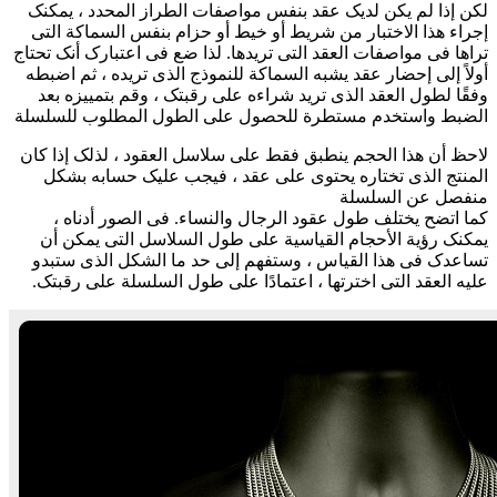
لکن إذا لم یکن لدیک عقد بنفس مواصفات الطراز المحدد ، یمکنک
إجراء هذا الاختبار من شریط أو خیط أو حزام بنفس السماکة التی
تراها فی مواصفات العقد التی تریدها. لذا ضع فی اعتبارک أنک تحتاج
أولاً إلى إحضار عقد یشبه السماکة للنموذج الذی تریده ، ثم اضبطه
وفقًا لطول العقد الذی ترید شراءه على رقبتک ، وقم بتمییزه بعد
الضبط واستخدم مستطرة للحصول علی الطول المطلوب للسلسلة
لاحظ أن هذا الحجم ینطبق فقط على سلاسل العقود ، لذلک إذا کان
المنتج الذی تختاره یحتوی على عقد ، فیجب علیک حسابه بشکل
منفصل عن السلسلة
کما اتضح یختلف طول عقود الرجال والنساء. فی الصور أدناه ،
یمکنک رؤیة الأحجام القیاسیة على طول السلاسل التی یمکن أن
تساعدک فی هذا القیاس ، وستفهم إلى حد ما الشکل الذی ستبدو
علیه العقد التی اخترتها ، اعتمادًا على طول السلسلة على رقبتک.