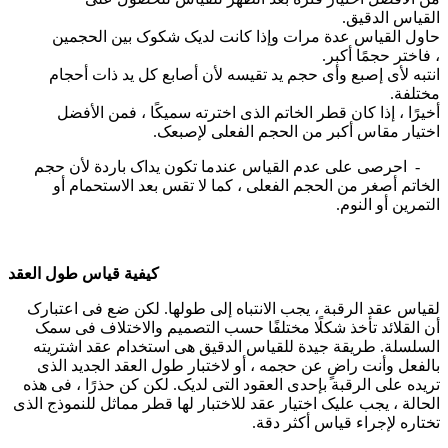
القیاس الدقیق.
حاول القیاس عدة مرات وإذا کانت لدیک شکوک بین الحجمین
، فاختر حجمًا أکبر.
انتبه لأی إصبع وأی حجم ید تقیسه لأن أصابع کل ید ذات أحجام
مختلفة.
أخیرًا ، إذا کان قطر الخاتم الذی اخترته سمیکًا ، فمن الأفضل
اختیار مقاس أکبر من الحجم الفعلی لإصبعک.
- احرصی على عدم القیاس عندما تکون یداک باردة لأن حجم
الخاتم أصغر من الحجم الفعلی ، کما لا تقس بعد الاستحمام أو
التمرین أو النوم.
کیفیة قیاس طول العقد
لقیاس عقد الرقبة ، یجب الانتباه إلى طولها. لکن ضع فی اعتبارک
أن القلائد تأخذ شکلًا مختلفًا حسب التصمیم والاختلاف فی سمک
السلسلة. طریقة جیدة للقیاس الدقیق هی استخدام عقد اشتریته
بالفعل وأنت راضٍ عن حجمه ، أو لاختبار طول العقد الجدید الذی
تریده على الرقبة بإحدى العقود التی لدیک. لکن کن حذرًا ، فی هذه
الحالة ، یجب علیک اختیار عقد للاختبار لها قطر مماثل للنموذج الذی
تختاره لإجراء قیاس أکثر دقة.