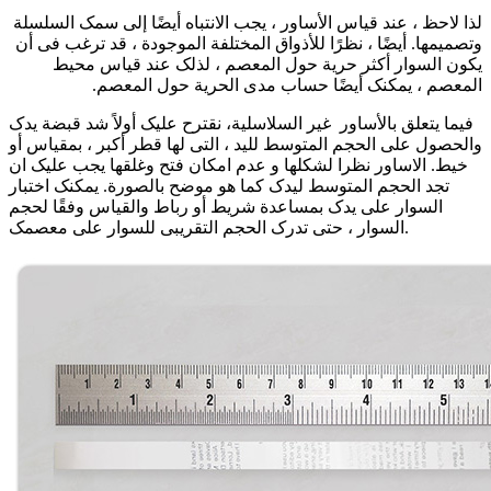
لذا لاحظ ، عند قیاس الأساور ، یجب الانتباه أیضًا إلى سمک السلسلة
وتصمیمها. أیضًا ، نظرًا للأذواق المختلفة الموجودة ، قد ترغب فی أن
یکون السوار أکثر حریة حول المعصم ، لذلک عند قیاس محیط
المعصم ، یمکنک أیضًا حساب مدى الحریة حول المعصم.
فیما یتعلق بالأساور غیر السلاسلیة، نقترح علیک أولاً شد قبضة یدک
والحصول على الحجم المتوسط ​​للید ، التی لها قطر أکبر ، بمقیاس أو
خیط. الاساور نظرا لشکلها و عدم امکان فتح وغلقها یجب علیک ان
تجد الحجم المتوسط ​​لیدک کما هو موضح بالصورة. یمکنک اختبار
السوار على یدک بمساعدة شریط أو رباط والقیاس وفقًا لحجم
السوار ، حتى تدرک الحجم التقریبی للسوار على معصمک.