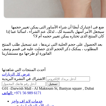
ضع فی اعتبارک أیضًا أن شراء الأساور التی یمکن تغییر حجمها
سیجعل الأمر أسهل بالنسبة لک ، لذلک عند الشراء ، اسألنا عما إذا
کان المنتج الذی تختاره یمکن تغییر حجمه أم لا؟
بعد الحصول على حجم الحلیة التی تریدها ، عند تسجیل طلب المنتج
المطلوب ، یمکنک ذکر الحجم الذی حصلت علیه فی قسم وصف
الفاتورة أو طرحها مع مستشارینا
أحدث المنتجات التي شاهدتها
عرض كل الزيارات
الاشتراك في النشرة البريدية
G01 -Darwish Mall - Al Maktoum St, Baniyas square , Dubai
+971 56 989 6171
الهاتف:
خدمات لاند اف واچز
ضمان الأصالة (اصلیه)