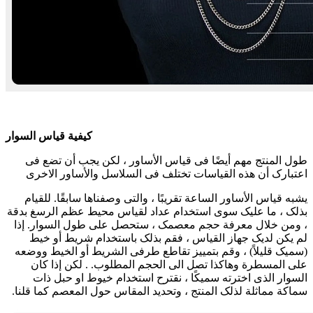
کیفیة قیاس السوار
طول المنتج مهم أیضًا فی قیاس الأساور ، لکن یجب أن تضع فی
اعتبارک أن هذه القیاسات تختلف فی السلاسل والأساور الاخری
یشبه قیاس الأساور الساعة تقریبًا ، والتی وصفناها سابقًا. للقیام
بذلک ، ما علیک سوى استخدام عداد لقیاس محیط عظم الرسغ بدقة
، ومن خلال معرفة حجم معصمک ، ستحصل على طول السوار. إذا
لم یکن لدیک جهاز القیاس ، فقم بذلک باستخدام شریط أو خیط
(سمیک قلیلاً) ، وقم بتمییز تقاطع طرفی الشریط أو الخیط ووضعه
على المسطرة وهاکذا تصل الی الحجم المطلوب. . لکن إذا کان
السوار الذی اخترته سمیکًا ، نقترح استخدام خیوط او حبل ذات
سماکة مماثلة لذلک المنتج ، وتحدید المقاس حول المعصم کما قلنا.