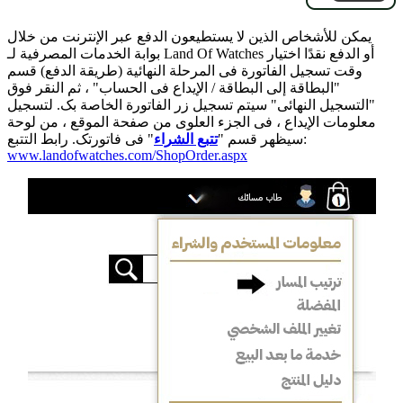
یمکن للأشخاص الذین لا یستطیعون الدفع عبر الإنترنت من خلال
بوابة الخدمات المصرفیة لـ Land Of Watches أو الدفع نقدًا اختیار
وقت تسجیل الفاتورة فی المرحلة النهائیة (طریقة الدفع) قسم
"البطاقة إلى البطاقة / الإیداع فی الحساب" ، ثم النقر فوق
"التسجیل النهائی" سیتم تسجیل زر الفاتورة الخاصة بک. لتسجیل
معلومات الإیداع ، فی الجزء العلوی من صفحة الموقع ، من لوحة
" فی فاتورتک. رابط التتبع:
سیظهر قسم "
تتبع الشراء
www.landofwatches.com/ShopOrder.aspx