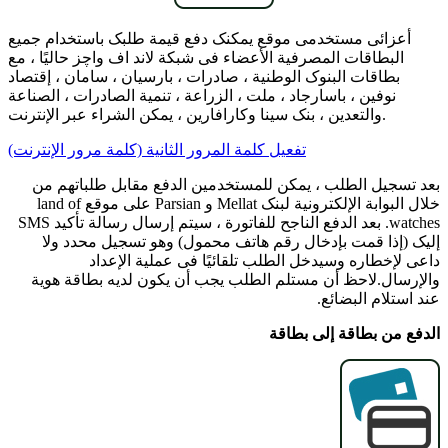
أعزائی مستخدمی موقع یمکنک دفع قیمة طلبک باستخدام جمیع
البطاقات المصرفیة الأعضاء فی شبکة لاند اف واچز حالیًا ، مع
بطاقات البنوک الوطنیة ، صادرات ، بارسیان ، سامان ، إقتصاد
نوفین ، باسارجاد ، ملت ، الزراعة ، تنمیة الصادرات ، الصناعة
والتعدین ، بنک سینا ​​وکارافارین ، یمکن الشراء عبر الإنترنت.
تفعیل کلمة المرور الثانیة (کلمة مرور الإنترنت)
بعد تسجیل الطلب ، یمکن للمستخدمین الدفع مقابل طلباتهم من
خلال البوابة الإلکترونیة لبنک Mellat و Parsian على موقع land of
watches. بعد الدفع الناجح للفاتورة ، سیتم إرسال رسالة تأکید SMS
إلیک (إذا قمت بإدخال رقم هاتف محمول) وهو تسجیل محدد ولا
داعی لإخطاره وسیدخل الطلب تلقائیًا فی عملیة الإعداد
والإرسال.لاحظ أن مستلم الطلب یجب أن یکون لدیه بطاقة هویة
عند استلام البضائع.
الدفع من بطاقة إلى بطاقة