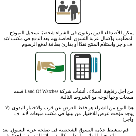
یمکن للأصدقاء الذین یرغبون فی الشراء شخصیًا تسجیل النموذج
المطلوب وإکمال عربة التسوق الخاصة بهم بعد الدفع فی مکتب لاند
اف واچز واستلام المنتج نقدًا أو بقارئ بطاقة لدفع الرسوم
من أجل رفاهیة العملاء ، أنشأت شرکة Land Of Watches قسم
مبیعات وجهاً لوجه مع الشروط التالیة.
هذا النوع من الشراء هو فقط للعرض عن قرب والاختبار الیدوی. (لا
یوجد مؤقت عرض للاختیار من بینها فی مکتب مبیعات لاند اف
واچز)
قم بتنشیط علامة التسوق الشخصیة فی صفحة عربة التسوق. بعد
التسجیل النهائی ، انتظر مکالمة زملائنا لتنسیق تواجدک فی