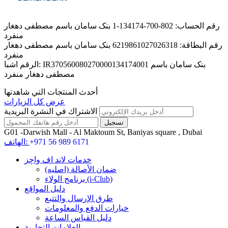
رقم الحساب: 802-700-134174-1 بنک سامان باسم مصطفى دهغار
منفرد
رقم البطاقة: 6219861027026318 بنک سامان باسم مصطفى دهغار
منفرد
الرقم اشبا: IR370560080270000134174001 بنک سامان باسم
مصطفى دهغار منفرد
أحدث المنتجات التي شاهدتها
عرض كل الزيارات
الاشتراك في النشرة البريدية
G01 -Darwish Mall - Al Maktoum St, Baniyas square , Dubai
+971 56 989 6171
الهاتف:
خدمات لاند اف واچز
ضمان الأصالة (اصلیه)
برنامج الولاء (i-Club)
دليل المواقع
طرق الإرسال والتتبع
خيارات الدفع والمعلومات
دليل القياس الساعة
العلامات التجارية