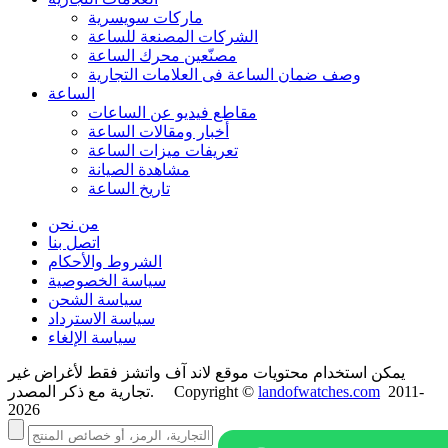
ماركات سويسرية
الشركات المصنعة للساعة
مصنّعين محرك الساعة
وصف ضمان الساعة فی العلامات التجارية
الساعة
مقاطع فيديو عن الساعات
أخبار ومقالات الساعة
تعريفات ميزات الساعة
مشاهدة الصيانة
تاريخ الساعة
من نحن
اتصل بنا
الشروط والأحكام
سياسة الخصوصية
سياسة الشحن
سياسة الاسترداد
سياسة الإلغاء
يمكن استخدام محتويات موقع لاند آف واتشز فقط لأغراض غير
2011-
landofwatches.com
تجارية مع ذكر المصدر. Copyright ©
2026