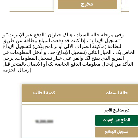
وفی مرحلة حالة السداد ، هناک خیاران "الدفع عبر الإنترنت" و
"تسجیل الإیداع" ، إذا کنت قد دفعت المبلغ ببطاقة عن طریق
البطاقة (ماکینة الصراف الآلی أو برنامج بنکی) لتسجیل الإیداع
الخاص بک ، الخیار الثانی (تسجیل الإیداع) حدد و أدخل المعلومات فی
المربع الذی یفتح لک وانقر على خیار تسجیل المعلومات. یرجى
التأکد من إدخال معلومات الدفع الخاصة بک أو الاتصال بالمتجر قبل
إرسال الحزمة