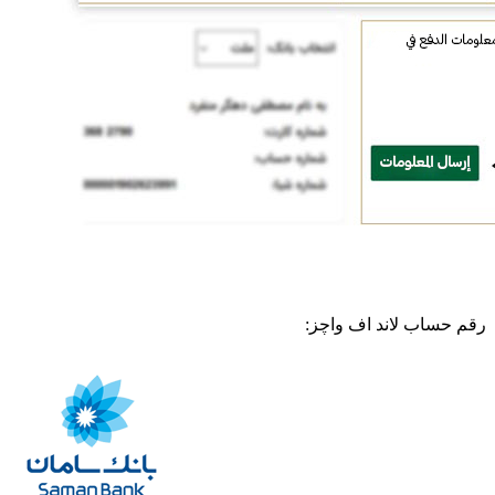
رقم حساب لاند اف واچز: