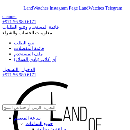
En
Ar
LandWatches Instagram Page
LandWatches Telegram
channel
+971 56 989 6171
قائمة المستخدم وتتبع الطلبات
معلومات الحساب والشراء
تتبع الطلب
قائمة المفضلات
ملف المستخدم
آي-كلاب (نادي العملاء)
الدخول | التسجيل
+971 56 989 6171
ساعة المعصم
جميع الساعات
ساعة يد رجالية