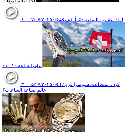
أحدث الفيديوهات
لماذا عقارب الساعة دائماً تقف
03:48
۰۷/۰۷/۲۰۲۵
۶
على الساعة ١٠:١٠؟
كيف استطاعت سويسرا غزو
08:17
۰۵/۲۷/۲۰۲۵
۳
عالم صناعة الساعات؟