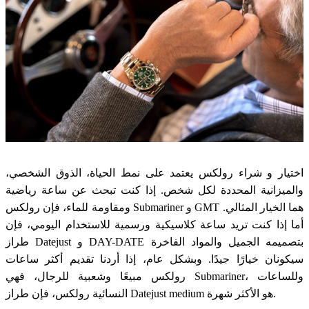
اختيار و شراء رولكس يعتمد على نمط الحياة، الذوق الشخصي،
والميزانية المحددة لكل شخص. إذا كنت تبحث عن ساعة رياضية
ومقاومة للماء، فإن رولكس Submariner و GMT هما الخيار المثالي.
أما إذا كنت تريد ساعة كلاسيكية ورسمية للاستخدام اليومي، فإن
طراز Datejust و DAY-DATE بتصميمه الجميل والمواد الفاخرة
سيكونان خيارًا جيدًا. وبشكل عام، إذا أردنا تقديم أكثر ساعات
رولكس مبيعًا وشعبية للرجال، فهي Submariner، وللساعات
النسائية رولكس، فإن طراز Datejust medium هو الأكثر شهرة.