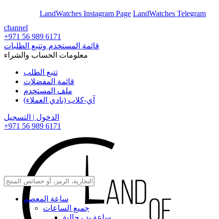
En
Ar
LandWatches Instagram Page
LandWatches Telegram
channel
+971 56 989 6171
قائمة المستخدم وتتبع الطلبات
معلومات الحساب والشراء
تتبع الطلب
قائمة المفضلات
ملف المستخدم
آي-كلاب (نادي العملاء)
الدخول | التسجيل
+971 56 989 6171
ساعة المعصم
جميع الساعات
ساعة يد رجالية