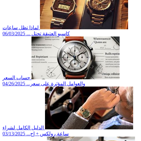
لماذا تظل ساعات
كاسيو العتيقة تحتل ...
06/03/2025
حساب السعر
والعوامل المؤثرة على سعر...
04/26/2025
الدليل الكامل لشراء
ساعة رولكس + إج...
03/13/2025