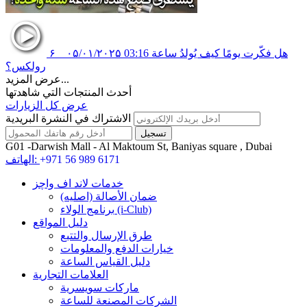
هل فكّرت يومًا كيف يُولدُ ساعة
03:16
۰۵/۰۱/۲۰۲۵
۶
رولكس؟
عرض المزيد...
أحدث المنتجات التي شاهدتها
عرض كل الزيارات
الاشتراك في النشرة البريدية
G01 -Darwish Mall - Al Maktoum St, Baniyas square , Dubai
+971 56 989 6171
الهاتف:
خدمات لاند اف واچز
ضمان الأصالة (اصلیه)
برنامج الولاء (i-Club)
دليل المواقع
طرق الإرسال والتتبع
خيارات الدفع والمعلومات
دليل القياس الساعة
العلامات التجارية
ماركات سويسرية
الشركات المصنعة للساعة