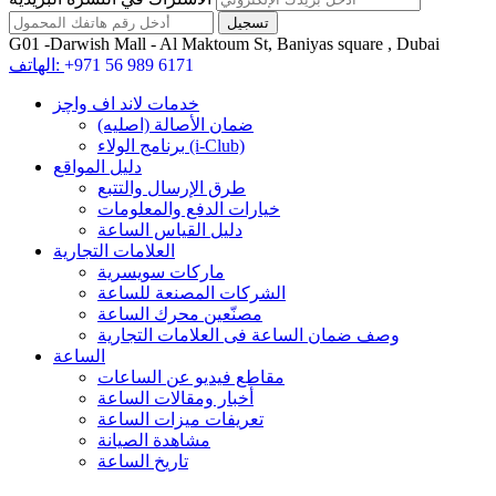
G01 -Darwish Mall - Al Maktoum St, Baniyas square , Dubai
+971 56 989 6171
الهاتف:
خدمات لاند اف واچز
ضمان الأصالة (اصلیه)
برنامج الولاء (i-Club)
دليل المواقع
طرق الإرسال والتتبع
خيارات الدفع والمعلومات
دليل القياس الساعة
العلامات التجارية
ماركات سويسرية
الشركات المصنعة للساعة
مصنّعين محرك الساعة
وصف ضمان الساعة فی العلامات التجارية
الساعة
مقاطع فيديو عن الساعات
أخبار ومقالات الساعة
تعريفات ميزات الساعة
مشاهدة الصيانة
تاريخ الساعة