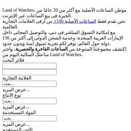
Land of Watches، موطن الساعات الأصلیة مع أکثر من 20 عامًا من
الخبرة فی بیع الساعات عبر الإنترنت.
نحن نقدم فقط
الساعات الأصلیة 100٪
من أرقى العلامات التجاریة
العالمیة.
مع إمکانیة التسوق المباشر فی دبی، والتوصیل المجانی داخل
الإمارات العربیة المتحدة، وخدمة الشحن الدولی إلى أکثر من 130
دولة حول العالم، نوفر لکم تجربة تسوق آمنة وبدون حدود.
اکتشف مجموعتنا المتنوعة من
الساعات الفاخرة والحصریة
، واختر
ساعتک المثالیة الیوم من Land of Watches.
فلاتر البحث
العلامة التجارية
عرض المزيد...
نوع الانتاج
عرض المزيد...
المواد المستخدمة
عرض المزيد...
اللون المستخدم