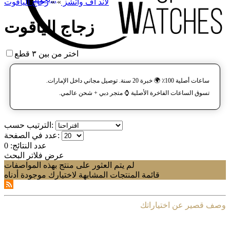
لاند آف واتشز
»
»
زجاج الياقوت
زجاج الياقوت
اختر من بين ٣ قطع
ساعات أصلية 100٪ 🌍 خبرة 20 سنة. توصيل مجاني داخل الإمارات.
تسوق الساعات الفاخرة الأصلية ⌚️ متجر دبي + شحن عالمي.
الترتيب حسب:
عدد في الصفحة:
عدد النتائج:
0
عرض فلاتر البحث
لم يتم العثور على منتج بهذه المواصفات
قائمة المنتجات المشابهة لاختيارك موجودة أدناه
وصف قصير عن اختياراتك