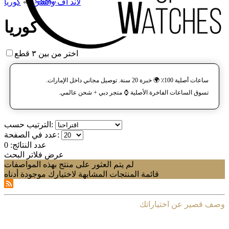
لاند آف واتشز
»
»
كوريا
كوريا
اختر من بين ٣ قطع
ساعات أصلية 100٪ 🌍 خبرة 20 سنة. توصيل مجاني داخل الإمارات.
تسوق الساعات الفاخرة الأصلية ⌚️ متجر دبي + شحن عالمي.
الترتيب حسب:
عدد في الصفحة:
عدد النتائج:
0
عرض فلاتر البحث
لم يتم العثور على منتج بهذه المواصفات
قائمة المنتجات المشابهة لاختيارك موجودة أدناه
وصف قصير عن اختياراتك