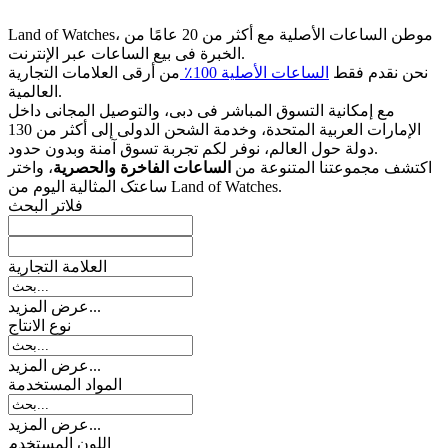
Land of Watches، موطن الساعات الأصلیة مع أکثر من 20 عامًا من
الخبرة فی بیع الساعات عبر الإنترنت.
نحن نقدم فقط
الساعات الأصلیة 100٪
من أرقى العلامات التجاریة
العالمیة.
مع إمکانیة التسوق المباشر فی دبی، والتوصیل المجانی داخل
الإمارات العربیة المتحدة، وخدمة الشحن الدولی إلى أکثر من 130
دولة حول العالم، نوفر لکم تجربة تسوق آمنة وبدون حدود.
اکتشف مجموعتنا المتنوعة من
الساعات الفاخرة والحصریة
، واختر
ساعتک المثالیة الیوم من Land of Watches.
فلاتر البحث
العلامة التجارية
عرض المزيد...
نوع الانتاج
عرض المزيد...
المواد المستخدمة
عرض المزيد...
اللون المستخدم