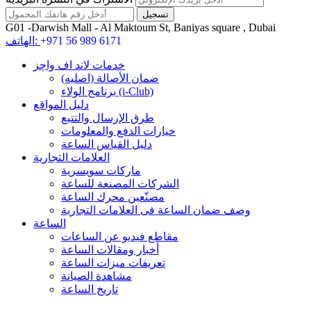
G01 -Darwish Mall - Al Maktoum St, Baniyas square , Dubai
+971 56 989 6171
الهاتف:
خدمات لاند اف واچز
ضمان الأصالة (اصلیه)
برنامج الولاء (i-Club)
دليل المواقع
طرق الإرسال والتتبع
خيارات الدفع والمعلومات
دليل القياس الساعة
العلامات التجارية
ماركات سويسرية
الشركات المصنعة للساعة
مصنّعين محرك الساعة
وصف ضمان الساعة فی العلامات التجارية
الساعة
مقاطع فيديو عن الساعات
أخبار ومقالات الساعة
تعريفات ميزات الساعة
مشاهدة الصيانة
تاريخ الساعة