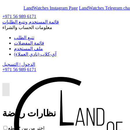
En
Ar
LandWatches Instagram Page
LandWatches Telegram cha
+971 56 989 6171
قائمة المستخدم وتتبع الطلبات
معلومات الحساب والشراء
تتبع الطلب
قائمة المفضلات
ملف المستخدم
آي-كلاب (نادي العملاء)
الدخول | التسجيل
+971 56 989 6171
نظارات رياضة
اختر من بين ٣ قطع