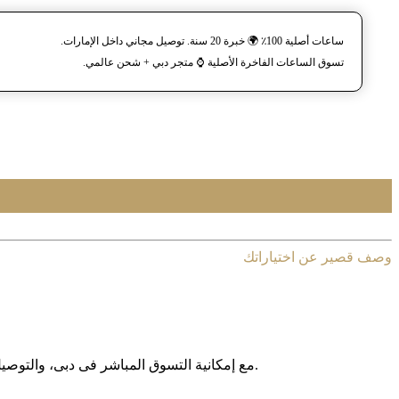
ساعات أصلية 100٪ 🌍 خبرة 20 سنة. توصيل مجاني داخل الإمارات.
تسوق الساعات الفاخرة الأصلية ⌚️ متجر دبي + شحن عالمي.
وصف قصير عن اختياراتك
مع إمکانیة التسوق المباشر فی دبی، والتوصیل المجانی داخل الإمارات العربیة المتحدة، وخدمة الشحن الدولی إلى أکثر من 130 دولة حول العالم، نوفر لکم تجربة تسوق آمنة وبدون حدود.