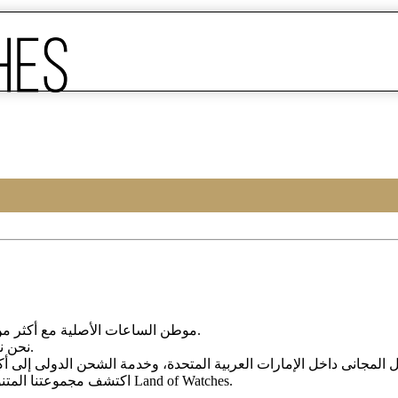
Land of Watches، موطن الساعات الأصلیة مع أکثر من 20 عامًا من الخبرة فی بیع الساعات عبر الإنترنت.
من أرقى العلامات التجاریة العالمیة.
نحن ن
، واختر ساعتک المثالیة الیوم من Land of Watches.
اکتشف مجموعتنا المتن