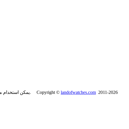
2011-2026
landofwatches.com
يمكن استخدام محتويات موقع لاند آف واتشز فقط لأغراض غير تجارية مع ذكر المصدر. Copyright ©