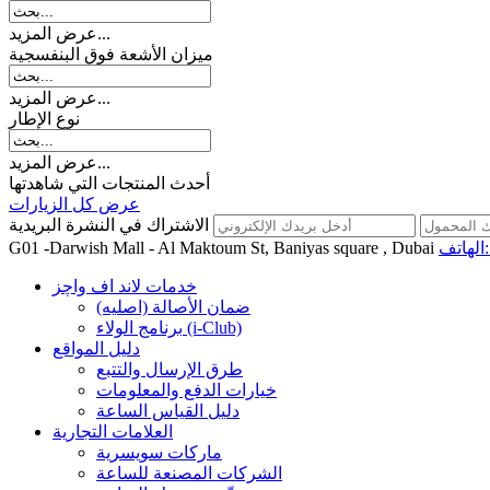
عرض المزيد...
میزان الأشعة فوق البنفسجية
عرض المزيد...
نوع الإطار
عرض المزيد...
أحدث المنتجات التي شاهدتها
عرض كل الزيارات
الاشتراك في النشرة البريدية
اتف:
G01 -Darwish Mall - Al Maktoum St, Baniyas square , Dubai
خدمات لاند اف واچز
ضمان الأصالة (اصلیه)
برنامج الولاء (i-Club)
دليل المواقع
طرق الإرسال والتتبع
خيارات الدفع والمعلومات
دليل القياس الساعة
العلامات التجارية
ماركات سويسرية
الشركات المصنعة للساعة