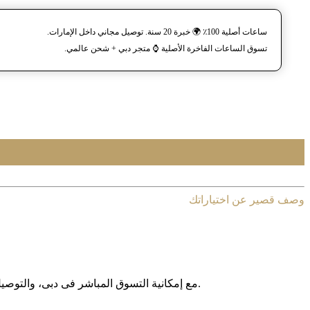
ساعات أصلية 100٪ 🌍 خبرة 20 سنة. توصيل مجاني داخل الإمارات.
تسوق الساعات الفاخرة الأصلية ⌚️ متجر دبي + شحن عالمي.
وصف قصير عن اختياراتك
مع إمکانیة التسوق المباشر فی دبی، والتوصیل المجانی داخل الإمارات العربیة المتحدة، وخدمة الشحن الدولی إلى أکثر من 130 دولة حول العالم، نوفر لکم تجربة تسوق آمنة وبدون حدود.