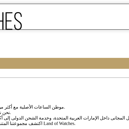
Land of Watches، موطن الساعات الأصلیة مع أکثر من 20 عامًا من الخبرة فی بیع الساعات عبر الإنترنت.
من أرقى العلامات التجاریة العالمیة.
نحن ن
، واختر ساعتک المثالیة الیوم من Land of Watches.
اکتشف مجموعتنا المتن