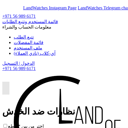
En
Ar
LandWatches Instagram Page
LandWatches Telegram cha
+971 56 989 6171
قائمة المستخدم وتتبع الطلبات
معلومات الحساب والشراء
تتبع الطلب
قائمة المفضلات
ملف المستخدم
آي-كلاب (نادي العملاء)
الدخول | التسجيل
+971 56 989 6171
نظارات ضد الخدش
اختر من بين ٣ قطع