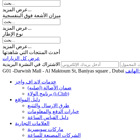
عرض المزيد...
میزان الأشعة فوق البنفسجية
عرض المزيد...
نوع الإطار
عرض المزيد...
أحدث المنتجات التي شاهدتها
عرض كل الزيارات
الاشتراك في النشرة البريدية
اتف:
G01 -Darwish Mall - Al Maktoum St, Baniyas square , Dubai
خدمات لاند اف واچز
ضمان الأصالة (اصلیه)
برنامج الولاء (i-Club)
دليل المواقع
طرق الإرسال والتتبع
خيارات الدفع والمعلومات
دليل القياس الساعة
العلامات التجارية
ماركات سويسرية
الشركات المصنعة للساعة