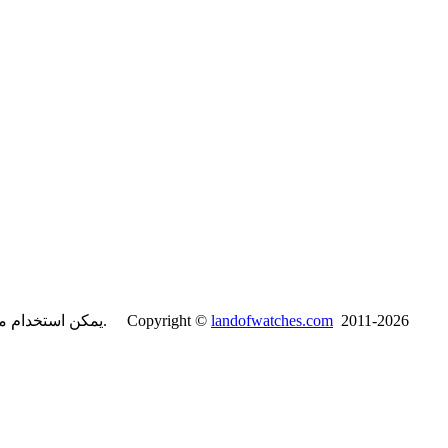
2011-2026
landofwatches.com
يمكن استخدام محتويات موقع لاند آف واتشز فقط لأغراض غير تجارية مع ذكر المصدر. Copyright ©