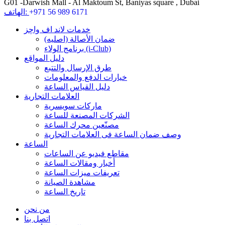
G01 -Darwish Mall - Al Maktoum St, Baniyas square , Dubai
+971 56 989 6171
الهاتف:
خدمات لاند اف واچز
ضمان الأصالة (اصلیه)
برنامج الولاء (i-Club)
دليل المواقع
طرق الإرسال والتتبع
خيارات الدفع والمعلومات
دليل القياس الساعة
العلامات التجارية
ماركات سويسرية
الشركات المصنعة للساعة
مصنّعين محرك الساعة
وصف ضمان الساعة فی العلامات التجارية
الساعة
مقاطع فيديو عن الساعات
أخبار ومقالات الساعة
تعريفات ميزات الساعة
مشاهدة الصيانة
تاريخ الساعة
من نحن
اتصل بنا