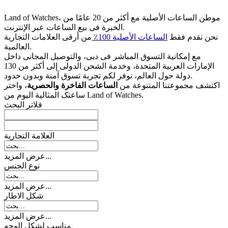
Land of Watches، موطن الساعات الأصلیة مع أکثر من 20 عامًا من
الخبرة فی بیع الساعات عبر الإنترنت.
نحن نقدم فقط
الساعات الأصلیة 100٪
من أرقى العلامات التجاریة
العالمیة.
مع إمکانیة التسوق المباشر فی دبی، والتوصیل المجانی داخل
الإمارات العربیة المتحدة، وخدمة الشحن الدولی إلى أکثر من 130
دولة حول العالم، نوفر لکم تجربة تسوق آمنة وبدون حدود.
اکتشف مجموعتنا المتنوعة من
الساعات الفاخرة والحصریة
، واختر
ساعتک المثالیة الیوم من Land of Watches.
فلاتر البحث
العلامة التجارية
عرض المزيد...
نوع الجنس
عرض المزيد...
شکل الاطار
عرض المزيد...
مناسب لشكل الوجه