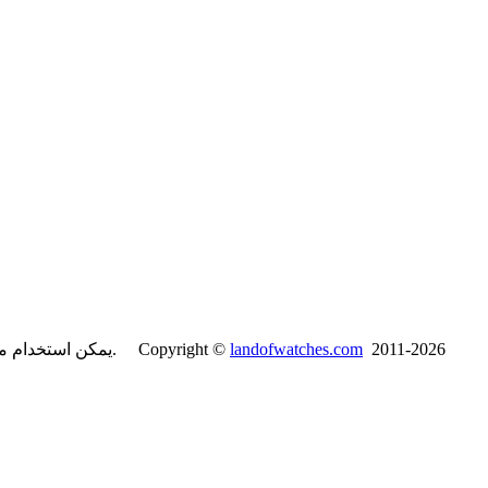
2011-2026
landofwatches.com
يمكن استخدام محتويات موقع لاند آف واتشز فقط لأغراض غير تجارية مع ذكر المصدر. Copyright ©