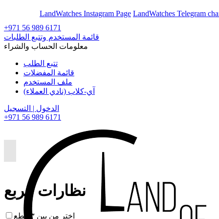
En
Ar
LandWatches Instagram Page
LandWatches Telegram cha
+971 56 989 6171
قائمة المستخدم وتتبع الطلبات
معلومات الحساب والشراء
تتبع الطلب
قائمة المفضلات
ملف المستخدم
آي-كلاب (نادي العملاء)
الدخول | التسجيل
+971 56 989 6171
نظارات مربع
اختر من بين ٣ قطع