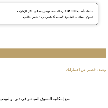
ساعات أصلية 100٪ 🌍 خبرة 20 سنة. توصيل مجاني داخل الإمارات.
تسوق الساعات الفاخرة الأصلية ⌚️ متجر دبي + شحن عالمي.
وصف قصير عن اختياراتك
مع إمکانیة التسوق المباشر فی دبی، والتوصیل المجانی داخل الإمارات العربیة المتحدة، وخدمة الشحن الدولی إلى أکثر من 130 دولة حول العالم، نوفر لکم تجربة تسوق آمنة وبدون حدود.