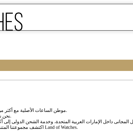
Land of Watches، موطن الساعات الأصلیة مع أکثر من 20 عامًا من الخبرة فی بیع الساعات عبر الإنترنت.
من أرقى العلامات التجاریة العالمیة.
نحن ن
، واختر ساعتک المثالیة الیوم من Land of Watches.
اکتشف مجموعتنا المتن