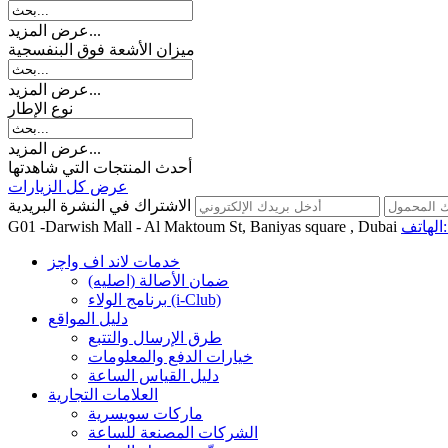
عرض المزيد...
میزان الأشعة فوق البنفسجية
عرض المزيد...
نوع الإطار
عرض المزيد...
أحدث المنتجات التي شاهدتها
عرض كل الزيارات
الاشتراك في النشرة البريدية
اتف:
G01 -Darwish Mall - Al Maktoum St, Baniyas square , Dubai
خدمات لاند اف واچز
ضمان الأصالة (اصلیه)
برنامج الولاء (i-Club)
دليل المواقع
طرق الإرسال والتتبع
خيارات الدفع والمعلومات
دليل القياس الساعة
العلامات التجارية
ماركات سويسرية
الشركات المصنعة للساعة