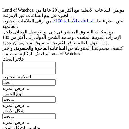
Land of Watches، موطن الساعات الأصلیة مع أکثر من 20 عامًا من
الخبرة فی بیع الساعات عبر الإنترنت.
نحن نقدم فقط
الساعات الأصلیة 100٪
من أرقى العلامات التجاریة
العالمیة.
مع إمکانیة التسوق المباشر فی دبی، والتوصیل المجانی داخل
الإمارات العربیة المتحدة، وخدمة الشحن الدولی إلى أکثر من 130
دولة حول العالم، نوفر لکم تجربة تسوق آمنة وبدون حدود.
اکتشف مجموعتنا المتنوعة من
الساعات الفاخرة والحصریة
، واختر
ساعتک المثالیة الیوم من Land of Watches.
فلاتر البحث
العلامة التجارية
عرض المزيد...
نوع الجنس
عرض المزيد...
شکل الاطار
عرض المزيد...
مناسب لشكل الوجه