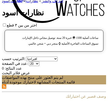
لاند آف واتشز
»
نظارات
»
نظارات أسود
نظارات أسود
اختر من بين ٣ قطع
ساعات أصلية 100٪ 🌍 خبرة 20 سنة. توصيل مجاني داخل الإمارات.
تسوق الساعات الفاخرة الأصلية ⌚️ متجر دبي + شحن عالمي.
الترتيب حسب:
عدد في الصفحة:
عدد النتائج:
0
عرض فلاتر البحث
لم يتم العثور على منتج بهذه المواصفات
قائمة المنتجات المشابهة لاختيارك موجودة أدناه
وصف قصير عن اختياراتك