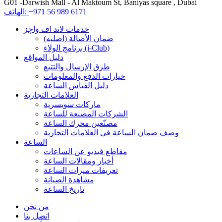
G01 -Darwish Mall - Al Maktoum St, Baniyas square , Dubai
+971 56 989 6171
الهاتف:
خدمات لاند اف واچز
ضمان الأصالة (اصلیه)
برنامج الولاء (i-Club)
دليل المواقع
طرق الإرسال والتتبع
خيارات الدفع والمعلومات
دليل القياس الساعة
العلامات التجارية
ماركات سويسرية
الشركات المصنعة للساعة
مصنّعين محرك الساعة
وصف ضمان الساعة فی العلامات التجارية
الساعة
مقاطع فيديو عن الساعات
أخبار ومقالات الساعة
تعريفات ميزات الساعة
مشاهدة الصيانة
تاريخ الساعة
من نحن
اتصل بنا