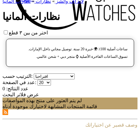
لاند آف واتشز
»
نظارات
»
نظارات ألمانيا
نظارات ألمانيا
اختر من بين ٣ قطع
ساعات أصلية 100٪ 🌍 خبرة 20 سنة. توصيل مجاني داخل الإمارات.
تسوق الساعات الفاخرة الأصلية ⌚️ متجر دبي + شحن عالمي.
الترتيب حسب:
عدد في الصفحة:
عدد النتائج:
0
عرض فلاتر البحث
لم يتم العثور على منتج بهذه المواصفات
قائمة المنتجات المشابهة لاختيارك موجودة أدناه
وصف قصير عن اختياراتك