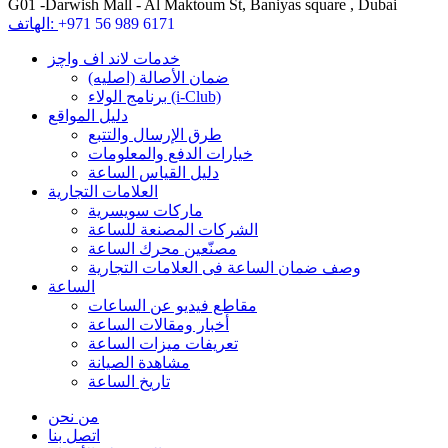
G01 -Darwish Mall - Al Maktoum St, Baniyas square , Dubai
+971 56 989 6171
الهاتف:
خدمات لاند اف واچز
ضمان الأصالة (اصلیه)
برنامج الولاء (i-Club)
دليل المواقع
طرق الإرسال والتتبع
خيارات الدفع والمعلومات
دليل القياس الساعة
العلامات التجارية
ماركات سويسرية
الشركات المصنعة للساعة
مصنّعين محرك الساعة
وصف ضمان الساعة فی العلامات التجارية
الساعة
مقاطع فيديو عن الساعات
أخبار ومقالات الساعة
تعريفات ميزات الساعة
مشاهدة الصيانة
تاريخ الساعة
من نحن
اتصل بنا