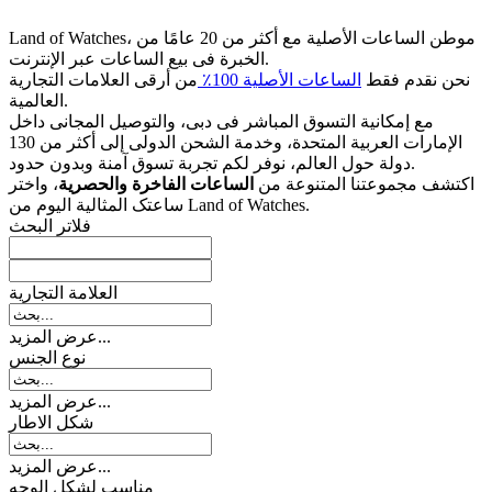
Land of Watches، موطن الساعات الأصلیة مع أکثر من 20 عامًا من
الخبرة فی بیع الساعات عبر الإنترنت.
نحن نقدم فقط
الساعات الأصلیة 100٪
من أرقى العلامات التجاریة
العالمیة.
مع إمکانیة التسوق المباشر فی دبی، والتوصیل المجانی داخل
الإمارات العربیة المتحدة، وخدمة الشحن الدولی إلى أکثر من 130
دولة حول العالم، نوفر لکم تجربة تسوق آمنة وبدون حدود.
اکتشف مجموعتنا المتنوعة من
الساعات الفاخرة والحصریة
، واختر
ساعتک المثالیة الیوم من Land of Watches.
فلاتر البحث
العلامة التجارية
عرض المزيد...
نوع الجنس
عرض المزيد...
شکل الاطار
عرض المزيد...
مناسب لشكل الوجه