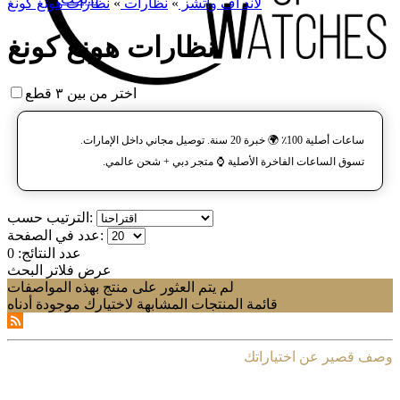
لاند آف واتشز
»
نظارات
»
نظارات هونغ كونغ
نظارات هونغ كونغ
اختر من بين ٣ قطع
ساعات أصلية 100٪ 🌍 خبرة 20 سنة. توصيل مجاني داخل الإمارات.
تسوق الساعات الفاخرة الأصلية ⌚️ متجر دبي + شحن عالمي.
الترتيب حسب:
عدد في الصفحة:
عدد النتائج:
0
عرض فلاتر البحث
لم يتم العثور على منتج بهذه المواصفات
قائمة المنتجات المشابهة لاختيارك موجودة أدناه
وصف قصير عن اختياراتك