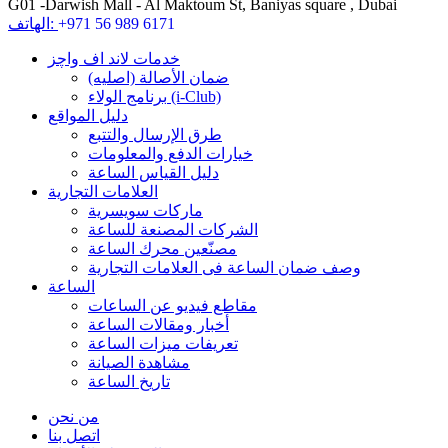
G01 -Darwish Mall - Al Maktoum St, Baniyas square , Dubai
+971 56 989 6171
الهاتف:
خدمات لاند اف واچز
ضمان الأصالة (اصلیه)
برنامج الولاء (i-Club)
دليل المواقع
طرق الإرسال والتتبع
خيارات الدفع والمعلومات
دليل القياس الساعة
العلامات التجارية
ماركات سويسرية
الشركات المصنعة للساعة
مصنّعين محرك الساعة
وصف ضمان الساعة فی العلامات التجارية
الساعة
مقاطع فيديو عن الساعات
أخبار ومقالات الساعة
تعريفات ميزات الساعة
مشاهدة الصيانة
تاريخ الساعة
من نحن
اتصل بنا