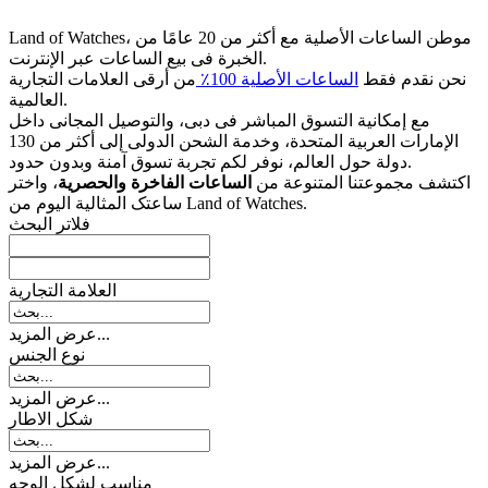
Land of Watches، موطن الساعات الأصلیة مع أکثر من 20 عامًا من
الخبرة فی بیع الساعات عبر الإنترنت.
نحن نقدم فقط
الساعات الأصلیة 100٪
من أرقى العلامات التجاریة
العالمیة.
مع إمکانیة التسوق المباشر فی دبی، والتوصیل المجانی داخل
الإمارات العربیة المتحدة، وخدمة الشحن الدولی إلى أکثر من 130
دولة حول العالم، نوفر لکم تجربة تسوق آمنة وبدون حدود.
اکتشف مجموعتنا المتنوعة من
الساعات الفاخرة والحصریة
، واختر
ساعتک المثالیة الیوم من Land of Watches.
فلاتر البحث
العلامة التجارية
عرض المزيد...
نوع الجنس
عرض المزيد...
شکل الاطار
عرض المزيد...
مناسب لشكل الوجه