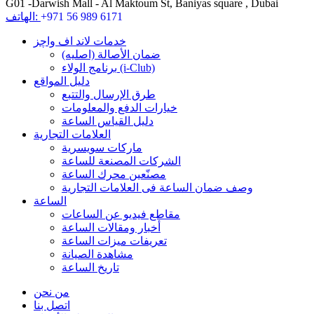
G01 -Darwish Mall - Al Maktoum St, Baniyas square , Dubai
+971 56 989 6171
الهاتف:
خدمات لاند اف واچز
ضمان الأصالة (اصلیه)
برنامج الولاء (i-Club)
دليل المواقع
طرق الإرسال والتتبع
خيارات الدفع والمعلومات
دليل القياس الساعة
العلامات التجارية
ماركات سويسرية
الشركات المصنعة للساعة
مصنّعين محرك الساعة
وصف ضمان الساعة فی العلامات التجارية
الساعة
مقاطع فيديو عن الساعات
أخبار ومقالات الساعة
تعريفات ميزات الساعة
مشاهدة الصيانة
تاريخ الساعة
من نحن
اتصل بنا