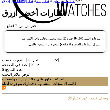
لاند آف واتشز
»
نظارات
»
نظارات أخضر أزرق
نظارات أخضر أزرق
اختر من بين ٣ قطع
ساعات أصلية 100٪ 🌍 خبرة 20 سنة. توصيل مجاني داخل الإمارات.
تسوق الساعات الفاخرة الأصلية ⌚️ متجر دبي + شحن عالمي.
الترتيب حسب:
عدد في الصفحة:
عدد النتائج:
0
عرض فلاتر البحث
لم يتم العثور على منتج بهذه المواصفات
قائمة المنتجات المشابهة لاختيارك موجودة أدناه
وصف قصير عن اختياراتك