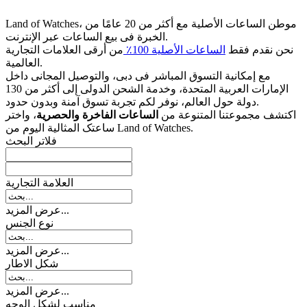
Land of Watches، موطن الساعات الأصلیة مع أکثر من 20 عامًا من
الخبرة فی بیع الساعات عبر الإنترنت.
نحن نقدم فقط
الساعات الأصلیة 100٪
من أرقى العلامات التجاریة
العالمیة.
مع إمکانیة التسوق المباشر فی دبی، والتوصیل المجانی داخل
الإمارات العربیة المتحدة، وخدمة الشحن الدولی إلى أکثر من 130
دولة حول العالم، نوفر لکم تجربة تسوق آمنة وبدون حدود.
اکتشف مجموعتنا المتنوعة من
الساعات الفاخرة والحصریة
، واختر
ساعتک المثالیة الیوم من Land of Watches.
فلاتر البحث
العلامة التجارية
عرض المزيد...
نوع الجنس
عرض المزيد...
شکل الاطار
عرض المزيد...
مناسب لشكل الوجه