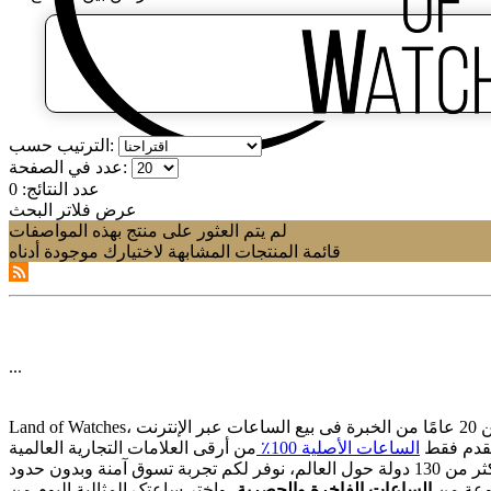
الترتيب حسب:
عدد في الصفحة:
عدد النتائج:
0
عرض فلاتر البحث
لم يتم العثور على منتج بهذه المواصفات
قائمة المنتجات المشابهة لاختيارك موجودة أدناه
...
قدم فقط
الساعات الأصلیة 100٪
وعة من
الساعات الفاخرة والحصریة