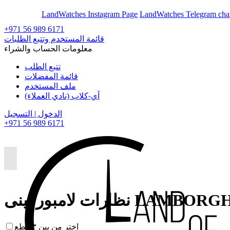
En
Ar
LandWatches Instagram Page
LandWatches Telegram cha
+971 56 989 6171
قائمة المستخدم وتتبع الطلبات
معلومات الحساب والشراء
تتبع الطلب
قائمة المفضلات
ملف المستخدم
آي-كلاب (نادي العملاء)
الدخول | التسجيل
+971 56 989 6171
لامبورکینی LAMBORGHINI
اختر من بين ٣ قطع