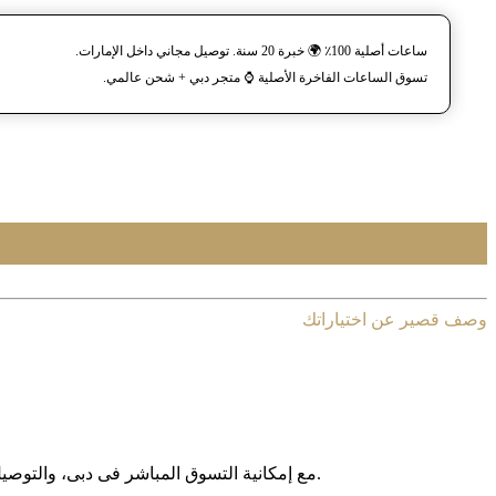
ساعات أصلية 100٪ 🌍 خبرة 20 سنة. توصيل مجاني داخل الإمارات.
تسوق الساعات الفاخرة الأصلية ⌚️ متجر دبي + شحن عالمي.
وصف قصير عن اختياراتك
مع إمکانیة التسوق المباشر فی دبی، والتوصیل المجانی داخل الإمارات العربیة المتحدة، وخدمة الشحن الدولی إلى أکثر من 130 دولة حول العالم، نوفر لکم تجربة تسوق آمنة وبدون حدود.