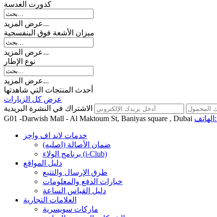
کدورت العدسة
عرض المزيد...
میزان الأشعة فوق البنفسجية
عرض المزيد...
نوع الإطار
عرض المزيد...
أحدث المنتجات التي شاهدتها
عرض كل الزيارات
الاشتراك في النشرة البريدية
اتف:
G01 -Darwish Mall - Al Maktoum St, Baniyas square , Dubai
خدمات لاند اف واچز
ضمان الأصالة (اصلیه)
برنامج الولاء (i-Club)
دليل المواقع
طرق الإرسال والتتبع
خيارات الدفع والمعلومات
دليل القياس الساعة
العلامات التجارية
ماركات سويسرية