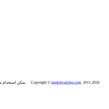
2011-2026
landofwatches.com
يمكن استخدام محتويات موقع لاند آف واتشز فقط لأغراض غير تجارية مع ذكر المصدر. Copyright ©