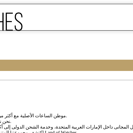
Land of Watches، موطن الساعات الأصلیة مع أکثر من 20 عامًا من الخبرة فی بیع الساعات عبر الإنترنت.
من أرقى العلامات التجاریة العالمیة.
نحن ن
، واختر ساعتک المثالیة الیوم من Land of Watches.
اکتشف مجموعتنا المتن