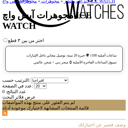
مجوهرات آیس واچ ICE WATCH
لاند آف واتشز
»
مجوهرات
»
مجوهرات آیس واچ ICE
WATCH
اختر من بين ٣ قطع
ساعات أصلية 100٪ 🌍 خبرة 20 سنة. توصيل مجاني داخل الإمارات.
تسوق الساعات الفاخرة الأصلية ⌚️ متجر دبي + شحن عالمي.
الترتيب حسب:
عدد في الصفحة:
عدد النتائج:
0
عرض فلاتر البحث
لم يتم العثور على منتج بهذه المواصفات
قائمة المنتجات المشابهة لاختيارك موجودة أدناه
وصف قصير عن اختياراتك