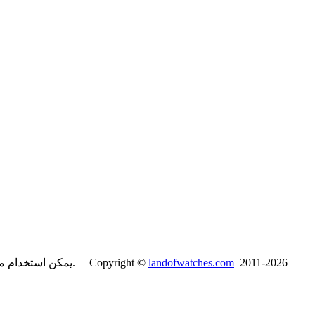
2011-2026
landofwatches.com
يمكن استخدام محتويات موقع لاند آف واتشز فقط لأغراض غير تجارية مع ذكر المصدر. Copyright ©