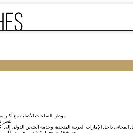
Land of Watches، موطن الساعات الأصلیة مع أکثر من 20 عامًا من الخبرة فی بیع الساعات عبر الإنترنت.
من أرقى العلامات التجاریة العالمیة.
نحن ن
، واختر ساعتک المثالیة الیوم من Land of Watches.
اکتشف مجموعتنا المتن