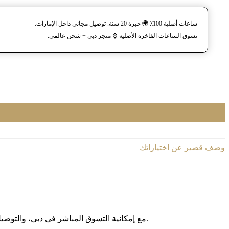
ساعات أصلية 100٪ 🌍 خبرة 20 سنة. توصيل مجاني داخل الإمارات.
تسوق الساعات الفاخرة الأصلية ⌚️ متجر دبي + شحن عالمي.
وصف قصير عن اختياراتك
مع إمکانیة التسوق المباشر فی دبی، والتوصیل المجانی داخل الإمارات العربیة المتحدة، وخدمة الشحن الدولی إلى أکثر من 130 دولة حول العالم، نوفر لکم تجربة تسوق آمنة وبدون حدود.