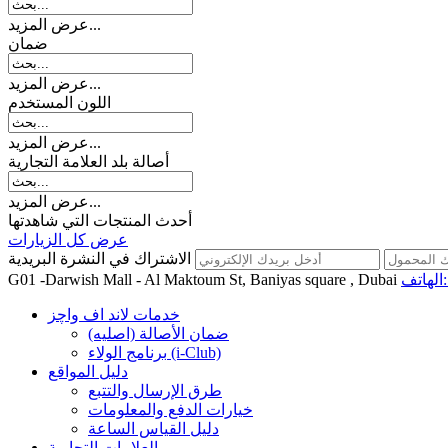
عرض المزيد...
ضمان
عرض المزيد...
اللون المستخدم
عرض المزيد...
أصالة بلد العلامة التجارية
عرض المزيد...
أحدث المنتجات التي شاهدتها
عرض كل الزيارات
الاشتراك في النشرة البريدية
اتف:
G01 -Darwish Mall - Al Maktoum St, Baniyas square , Dubai
خدمات لاند اف واچز
ضمان الأصالة (اصلیه)
برنامج الولاء (i-Club)
دليل المواقع
طرق الإرسال والتتبع
خيارات الدفع والمعلومات
دليل القياس الساعة
العلامات التجارية