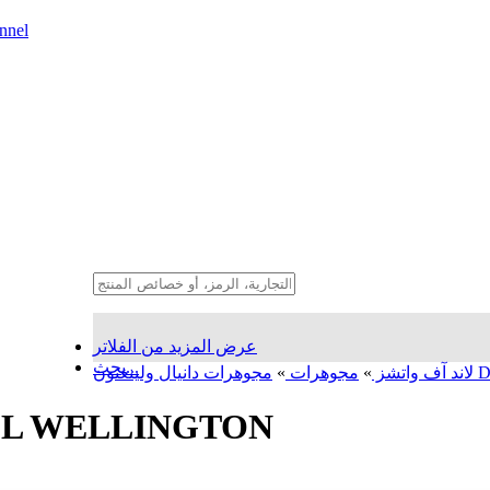
nnel
عرض المزيد من الفلاتر
بحث...
DAN
لاند آف واتشز
»
مجوهرات
»
مجوهرات دانيال ولينغتون NGTON