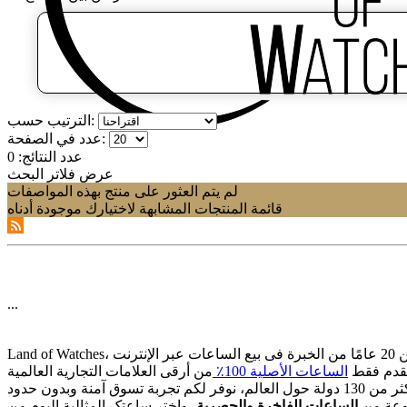
الترتيب حسب:
عدد في الصفحة:
عدد النتائج:
0
عرض فلاتر البحث
لم يتم العثور على منتج بهذه المواصفات
قائمة المنتجات المشابهة لاختيارك موجودة أدناه
...
قدم فقط
الساعات الأصلیة 100٪
وعة من
الساعات الفاخرة والحصریة