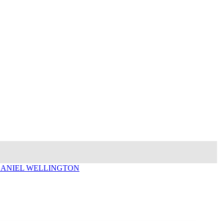
مجوهرات دانيال ولينغتون IEL WELLINGTON