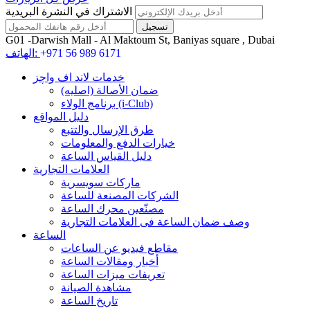
الاشتراك في النشرة البريدية
G01 -Darwish Mall - Al Maktoum St, Baniyas square , Dubai
+971 56 989 6171
الهاتف:
خدمات لاند اف واچز
ضمان الأصالة (اصلیه)
برنامج الولاء (i-Club)
دليل المواقع
طرق الإرسال والتتبع
خيارات الدفع والمعلومات
دليل القياس الساعة
العلامات التجارية
ماركات سويسرية
الشركات المصنعة للساعة
مصنّعين محرك الساعة
وصف ضمان الساعة فی العلامات التجارية
الساعة
مقاطع فيديو عن الساعات
أخبار ومقالات الساعة
تعريفات ميزات الساعة
مشاهدة الصيانة
تاريخ الساعة