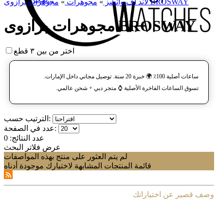
مجوهرات برازوی BROSWAY
لاند آف واتشز
»
مجوهرات
»
مجوهرات برازوی BROSWAY
اختر من بين ٣ قطع
ساعات أصلية 100٪ 🌍 خبرة 20 سنة. توصيل مجاني داخل الإمارات.
تسوق الساعات الفاخرة الأصلية ⌚️ متجر دبي + شحن عالمي.
الترتيب حسب:
عدد في الصفحة:
عدد النتائج:
0
عرض فلاتر البحث
لم يتم العثور على منتج بهذه المواصفات
قائمة المنتجات المشابهة لاختيارك موجودة أدناه
وصف قصير عن اختياراتك
...