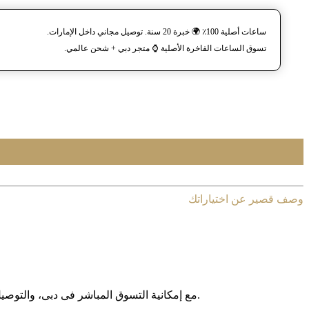
ساعات أصلية 100٪ 🌍 خبرة 20 سنة. توصيل مجاني داخل الإمارات.
تسوق الساعات الفاخرة الأصلية ⌚️ متجر دبي + شحن عالمي.
وصف قصير عن اختياراتك
مع إمکانیة التسوق المباشر فی دبی، والتوصیل المجانی داخل الإمارات العربیة المتحدة، وخدمة الشحن الدولی إلى أکثر من 130 دولة حول العالم، نوفر لکم تجربة تسوق آمنة وبدون حدود.