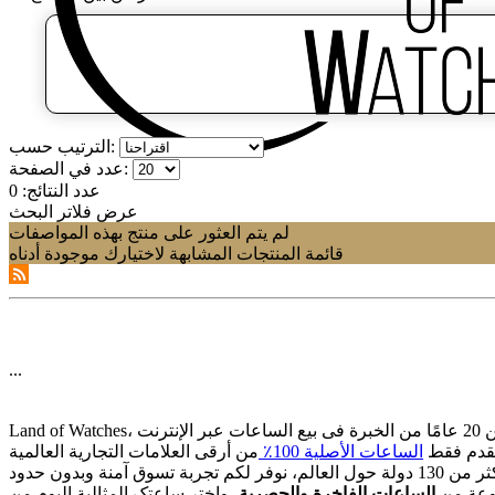
الترتيب حسب:
عدد في الصفحة:
عدد النتائج:
0
عرض فلاتر البحث
لم يتم العثور على منتج بهذه المواصفات
قائمة المنتجات المشابهة لاختيارك موجودة أدناه
...
قدم فقط
الساعات الأصلیة 100٪
وعة من
الساعات الفاخرة والحصریة