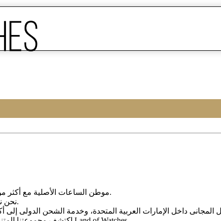
Land of Watches، موطن الساعات الأصلیة مع أکثر من 20 عامًا من الخبرة فی بیع الساعات عبر الإنترنت.
من أرقى العلامات التجاریة العالمیة.
نحن ن
، واختر ساعتک المثالیة الیوم من Land of Watches.
اکتشف مجموعتنا المتن