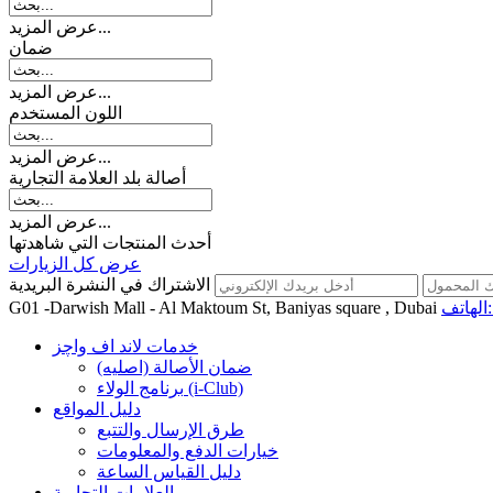
عرض المزيد...
ضمان
عرض المزيد...
اللون المستخدم
عرض المزيد...
أصالة بلد العلامة التجارية
عرض المزيد...
أحدث المنتجات التي شاهدتها
عرض كل الزيارات
الاشتراك في النشرة البريدية
اتف:
G01 -Darwish Mall - Al Maktoum St, Baniyas square , Dubai
خدمات لاند اف واچز
ضمان الأصالة (اصلیه)
برنامج الولاء (i-Club)
دليل المواقع
طرق الإرسال والتتبع
خيارات الدفع والمعلومات
دليل القياس الساعة
العلامات التجارية