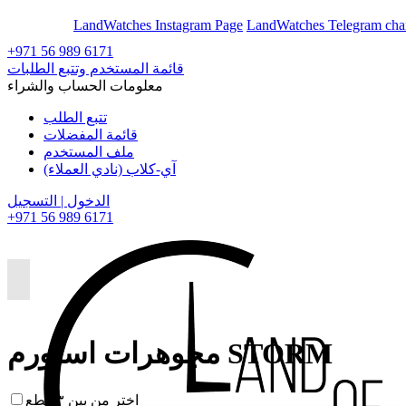
En
Ar
LandWatches Instagram Page
LandWatches Telegram cha
+971 56 989 6171
قائمة المستخدم وتتبع الطلبات
معلومات الحساب والشراء
تتبع الطلب
قائمة المفضلات
ملف المستخدم
آي-كلاب (نادي العملاء)
الدخول | التسجيل
+971 56 989 6171
مجوهرات استورم STORM
اختر من بين ٣ قطع