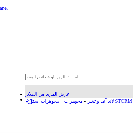
nnel
عرض المزيد من الفلاتر
بحث...
مجوهرات استورم STORM
لاند آف واتشز
»
مجوهرات
»