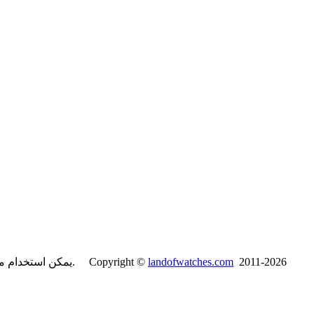
2011-2026
landofwatches.com
يمكن استخدام محتويات موقع لاند آف واتشز فقط لأغراض غير تجارية مع ذكر المصدر. Copyright ©