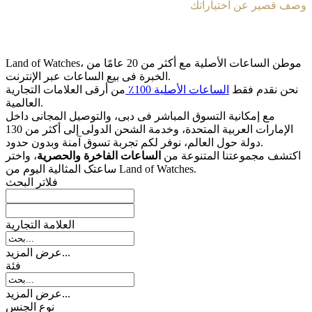
وصف قصير عن اختياراتك
Land of Watches، موطن الساعات الأصلیة مع أکثر من 20 عامًا من
الخبرة فی بیع الساعات عبر الإنترنت.
نحن نقدم فقط
الساعات الأصلیة 100٪
من أرقى العلامات التجاریة
العالمیة.
مع إمکانیة التسوق المباشر فی دبی، والتوصیل المجانی داخل
الإمارات العربیة المتحدة، وخدمة الشحن الدولی إلى أکثر من 130
دولة حول العالم، نوفر لکم تجربة تسوق آمنة وبدون حدود.
اکتشف مجموعتنا المتنوعة من
الساعات الفاخرة والحصریة
، واختر
ساعتک المثالیة الیوم من Land of Watches.
فلاتر البحث
العلامة التجارية
عرض المزيد...
فئة
عرض المزيد...
نوع الجنس