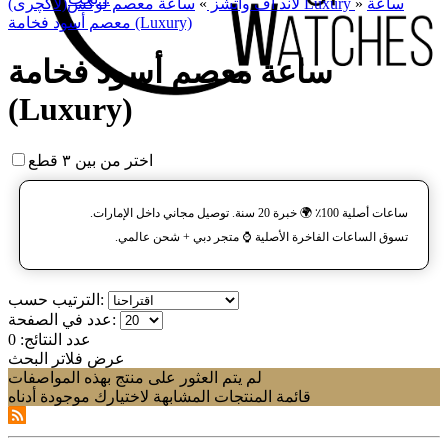
ساعة
»
ساعة معصم لوکس(لاکچری) Luxury
لاند آف واتشز
»
معصم أسود فخامة (Luxury)
ساعة معصم أسود فخامة
(Luxury)
اختر من بين ٣ قطع
ساعات أصلية 100٪ 🌍 خبرة 20 سنة. توصيل مجاني داخل الإمارات.
تسوق الساعات الفاخرة الأصلية ⌚️ متجر دبي + شحن عالمي.
الترتيب حسب:
عدد في الصفحة:
عدد النتائج:
0
عرض فلاتر البحث
لم يتم العثور على منتج بهذه المواصفات
قائمة المنتجات المشابهة لاختيارك موجودة أدناه