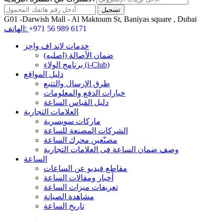
G01 -Darwish Mall - Al Maktoum St, Baniyas square , Dubai
+971 56 989 6171
الهاتف:
خدمات لاند اف واچز
ضمان الأصالة (اصلیه)
برنامج الولاء (i-Club)
دليل المواقع
طرق الإرسال والتتبع
خيارات الدفع والمعلومات
دليل القياس الساعة
العلامات التجارية
ماركات سويسرية
الشركات المصنعة للساعة
مصنّعين محرك الساعة
وصف ضمان الساعة فی العلامات التجارية
الساعة
مقاطع فيديو عن الساعات
أخبار ومقالات الساعة
تعريفات ميزات الساعة
مشاهدة الصيانة
تاريخ الساعة