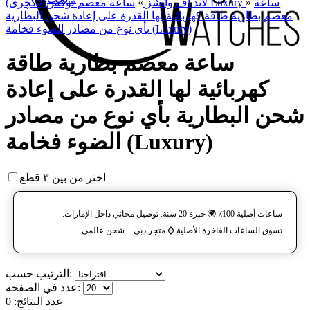
ساعة
»
ساعة معصم لوکس(لاکچری) Luxury
لاند آف واتشز
»
معصم بطارية طاقة كهربائية لها القدرة على إعادة شحن البطارية
بأي نوع من مصادر الضوء فخامة (Luxury)
ساعة معصم بطارية طاقة
كهربائية لها القدرة على إعادة
شحن البطارية بأي نوع من مصادر
الضوء فخامة (Luxury)
اختر من بين ٣ قطع
ساعات أصلية 100٪ 🌍 خبرة 20 سنة. توصيل مجاني داخل الإمارات.
تسوق الساعات الفاخرة الأصلية ⌚️ متجر دبي + شحن عالمي.
الترتيب حسب:
عدد في الصفحة:
عدد النتائج:
0