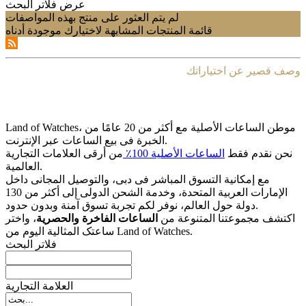
عرض فلاتر البحث
لم يتم العثور على منتج بهذه المواصفات
قائمة المنتجات المشابهة لاختيارك موجودة أدناه
وصف قصير عن اختياراتك
Land of Watches، موطن الساعات الأصلیة مع أکثر من 20 عامًا من
الخبرة فی بیع الساعات عبر الإنترنت.
نحن نقدم فقط
الساعات الأصلیة 100٪
من أرقى العلامات التجاریة
العالمیة.
مع إمکانیة التسوق المباشر فی دبی، والتوصیل المجانی داخل
الإمارات العربیة المتحدة، وخدمة الشحن الدولی إلى أکثر من 130
دولة حول العالم، نوفر لکم تجربة تسوق آمنة وبدون حدود.
اکتشف مجموعتنا المتنوعة من
الساعات الفاخرة والحصریة
، واختر
ساعتک المثالیة الیوم من Land of Watches.
فلاتر البحث
العلامة التجارية