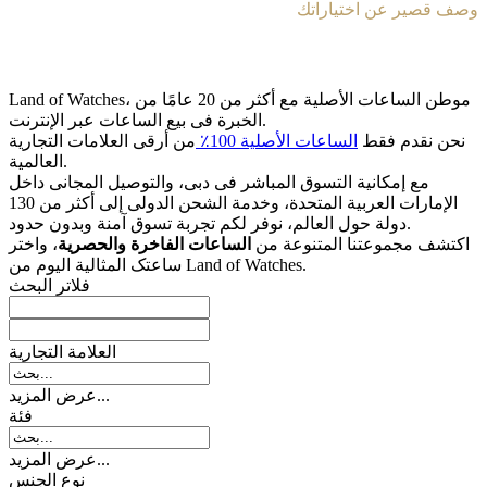
وصف قصير عن اختياراتك
Land of Watches، موطن الساعات الأصلیة مع أکثر من 20 عامًا من
الخبرة فی بیع الساعات عبر الإنترنت.
نحن نقدم فقط
الساعات الأصلیة 100٪
من أرقى العلامات التجاریة
العالمیة.
مع إمکانیة التسوق المباشر فی دبی، والتوصیل المجانی داخل
الإمارات العربیة المتحدة، وخدمة الشحن الدولی إلى أکثر من 130
دولة حول العالم، نوفر لکم تجربة تسوق آمنة وبدون حدود.
اکتشف مجموعتنا المتنوعة من
الساعات الفاخرة والحصریة
، واختر
ساعتک المثالیة الیوم من Land of Watches.
فلاتر البحث
العلامة التجارية
عرض المزيد...
فئة
عرض المزيد...
نوع الجنس