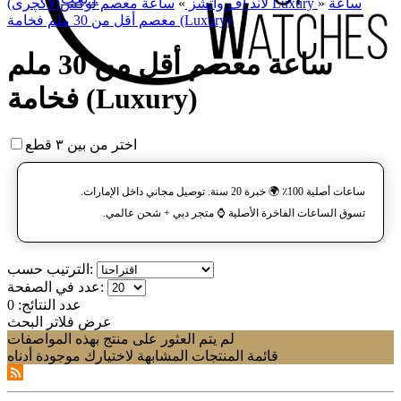
ساعة
»
ساعة معصم لوکس(لاکچری) Luxury
لاند آف واتشز
»
معصم أقل من 30 ملم فخامة (Luxury)
ساعة معصم أقل من 30 ملم
فخامة (Luxury)
اختر من بين ٣ قطع
ساعات أصلية 100٪ 🌍 خبرة 20 سنة. توصيل مجاني داخل الإمارات.
تسوق الساعات الفاخرة الأصلية ⌚️ متجر دبي + شحن عالمي.
الترتيب حسب:
عدد في الصفحة:
عدد النتائج:
0
عرض فلاتر البحث
لم يتم العثور على منتج بهذه المواصفات
قائمة المنتجات المشابهة لاختيارك موجودة أدناه