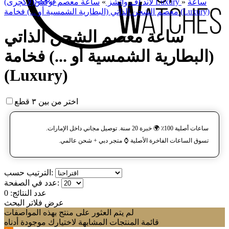
ساعة
»
ساعة معصم لوکس(لاکچری) Luxury
لاند آف واتشز
»
معصم الشحن الذاتي (البطارية الشمسية أو ...) فخامة (Luxury)
ساعة معصم الشحن الذاتي
(البطارية الشمسية أو ...) فخامة
(Luxury)
اختر من بين ٣ قطع
ساعات أصلية 100٪ 🌍 خبرة 20 سنة. توصيل مجاني داخل الإمارات.
تسوق الساعات الفاخرة الأصلية ⌚️ متجر دبي + شحن عالمي.
الترتيب حسب:
عدد في الصفحة:
عدد النتائج:
0
عرض فلاتر البحث
لم يتم العثور على منتج بهذه المواصفات
قائمة المنتجات المشابهة لاختيارك موجودة أدناه