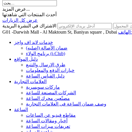
عرض المزيد...
أحدث المنتجات التي شاهدتها
عرض كل الزيارات
الاشتراك في النشرة البريدية
اتف:
G01 -Darwish Mall - Al Maktoum St, Baniyas square , Dubai
خدمات لاند اف واچز
ضمان الأصالة (اصلیه)
برنامج الولاء (i-Club)
دليل المواقع
طرق الإرسال والتتبع
خيارات الدفع والمعلومات
دليل القياس الساعة
العلامات التجارية
ماركات سويسرية
الشركات المصنعة للساعة
مصنّعين محرك الساعة
وصف ضمان الساعة فی العلامات التجارية
الساعة
مقاطع فيديو عن الساعات
أخبار ومقالات الساعة
تعريفات ميزات الساعة
مشاهدة الصيانة