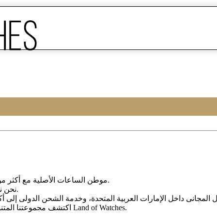
Land of Watches، موطن الساعات الأصلیة مع أکثر من 20 عامًا من الخبرة فی بیع الساعات عبر الإنترنت.
من أرقى العلامات التجاریة العالمیة.
نحن ن
، واختر ساعتک المثالیة الیوم من Land of Watches.
اکتشف مجموعتنا المتن