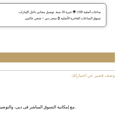
ساعات أصلية 100٪ 🌍 خبرة 20 سنة. توصيل مجاني داخل الإمارات.
تسوق الساعات الفاخرة الأصلية ⌚️ متجر دبي + شحن عالمي.
وصف قصير عن اختياراتك
مع إمکانیة التسوق المباشر فی دبی، والتوصیل المجانی داخل الإمارات العربیة المتحدة، وخدمة الشحن الدولی إلى أکثر من 130 دولة حول العالم، نوفر لکم تجربة تسوق آمنة وبدون حدود.