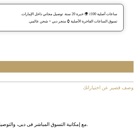
ساعات أصلية 100٪ 🌍 خبرة 20 سنة. توصيل مجاني داخل الإمارات.
تسوق الساعات الفاخرة الأصلية ⌚️ متجر دبي + شحن عالمي.
وصف قصير عن اختياراتك
مع إمکانیة التسوق المباشر فی دبی، والتوصیل المجانی داخل الإمارات العربیة المتحدة، وخدمة الشحن الدولی إلى أکثر من 130 دولة حول العالم، نوفر لکم تجربة تسوق آمنة وبدون حدود.