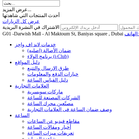
عرض المزيد...
أحدث المنتجات التي شاهدتها
عرض كل الزيارات
الاشتراك في النشرة البريدية
اتف:
G01 -Darwish Mall - Al Maktoum St, Baniyas square , Dubai
خدمات لاند اف واچز
ضمان الأصالة (اصلیه)
برنامج الولاء (i-Club)
دليل المواقع
طرق الإرسال والتتبع
خيارات الدفع والمعلومات
دليل القياس الساعة
العلامات التجارية
ماركات سويسرية
الشركات المصنعة للساعة
مصنّعين محرك الساعة
وصف ضمان الساعة فی العلامات التجارية
الساعة
مقاطع فيديو عن الساعات
أخبار ومقالات الساعة
تعريفات ميزات الساعة
مشاهدة الصيانة