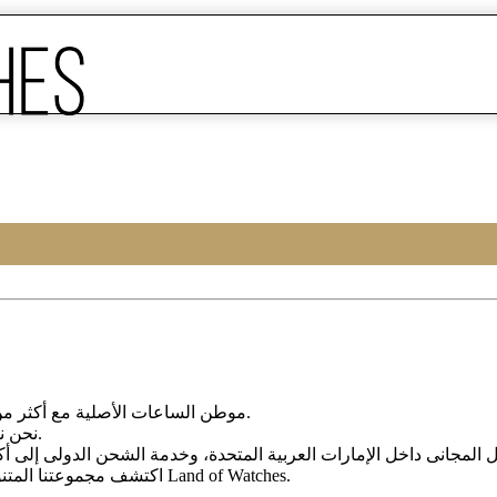
Land of Watches، موطن الساعات الأصلیة مع أکثر من 20 عامًا من الخبرة فی بیع الساعات عبر الإنترنت.
من أرقى العلامات التجاریة العالمیة.
نحن ن
، واختر ساعتک المثالیة الیوم من Land of Watches.
اکتشف مجموعتنا المتن