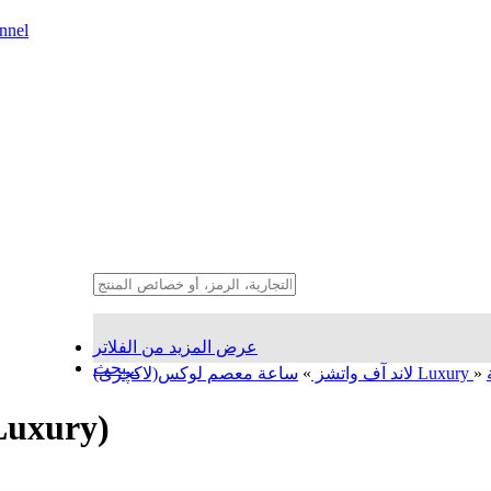
nnel
عرض المزيد من الفلاتر
بحث...
»
ساعة معصم لوکس(لاکچری) Luxury
لاند آف واتشز
»
ساعة معصم محرک بیئی فخامة 