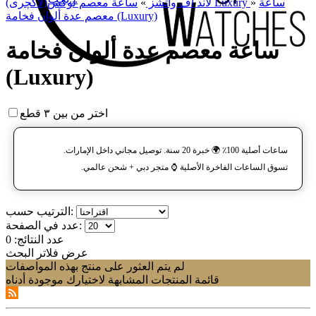
ساعة
»
ساعة معصم لوکس(لاکچری) Luxury
لاند آف واتشز
»
معصم عدة ألوان فخامة (Luxury)
ساعة معصم عدة ألوان فخامة
(Luxury)
اختر من بين ٣ قطع
ساعات أصلية 100٪ 🌍 خبرة 20 سنة. توصيل مجاني داخل الإمارات.
تسوق الساعات الفاخرة الأصلية ⌚️ متجر دبي + شحن عالمي.
الترتيب حسب:
عدد في الصفحة:
عدد النتائج:
0
عرض فلاتر البحث
لم يتم العثور على منتج بهذه المواصفات
قائمة المنتجات المشابهة لاختيارك موجودة أدناه