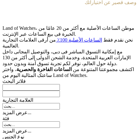
وصف قصير عن اختياراتك
Land of Watches، موطن الساعات الأصلیة مع أکثر من 20 عامًا من
الخبرة فی بیع الساعات عبر الإنترنت.
نحن نقدم فقط
الساعات الأصلیة 100٪
من أرقى العلامات التجاریة
العالمیة.
مع إمکانیة التسوق المباشر فی دبی، والتوصیل المجانی داخل
الإمارات العربیة المتحدة، وخدمة الشحن الدولی إلى أکثر من 130
دولة حول العالم، نوفر لکم تجربة تسوق آمنة وبدون حدود.
اکتشف مجموعتنا المتنوعة من
الساعات الفاخرة والحصریة
، واختر
ساعتک المثالیة الیوم من Land of Watches.
فلاتر البحث
العلامة التجارية
عرض المزيد...
فئة
عرض المزيد...
نوع الجنس