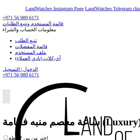
En
Ar
LandWatches Instagram Page
LandWatches Telegram cha
+971 56 989 6171
قائمة المستخدم وتتبع الطلبات
معلومات الحساب والشراء
تتبع الطلب
قائمة المفضلات
ملف المستخدم
آي-كلاب (نادي العملاء)
الدخول | التسجيل
+971 56 989 6171
عة معصم منبه فخامة (Luxury)
اختر من بين ٣ قطع