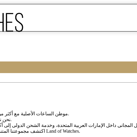
Land of Watches، موطن الساعات الأصلیة مع أکثر من 20 عامًا من الخبرة فی بیع الساعات عبر الإنترنت.
من أرقى العلامات التجاریة العالمیة.
نحن ن
، واختر ساعتک المثالیة الیوم من Land of Watches.
اکتشف مجموعتنا المتن