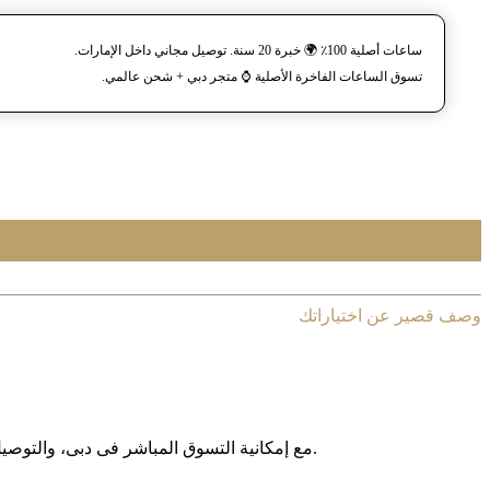
ساعات أصلية 100٪ 🌍 خبرة 20 سنة. توصيل مجاني داخل الإمارات.
تسوق الساعات الفاخرة الأصلية ⌚️ متجر دبي + شحن عالمي.
وصف قصير عن اختياراتك
مع إمکانیة التسوق المباشر فی دبی، والتوصیل المجانی داخل الإمارات العربیة المتحدة، وخدمة الشحن الدولی إلى أکثر من 130 دولة حول العالم، نوفر لکم تجربة تسوق آمنة وبدون حدود.