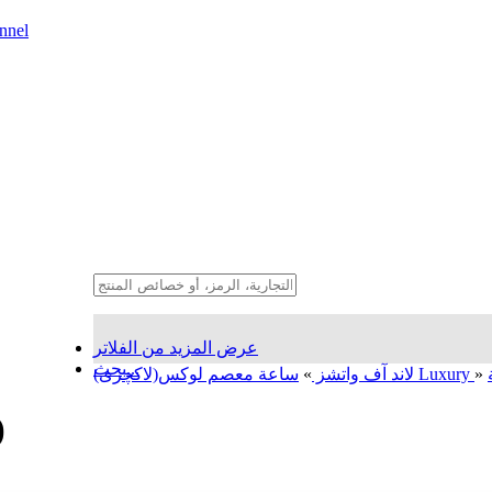
nnel
عرض المزيد من الفلاتر
بحث...
»
ساعة معصم لوکس(لاکچری) Luxury
لاند آف واتشز
»
سا